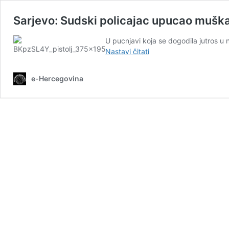
Sarjevo: Sudski policajac upucao muškar
U pucnjavi koja se dogodila jutros u 
Sarjevo:
Nastavi čitati
Sudski
policajac
e-Hercegovina
upucao
muškarca
kojeg
je
trebao
voditi
na
služenje
kazne