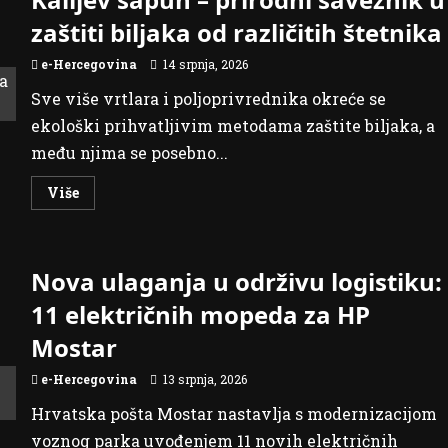
zaštiti biljaka od različitih štetnika
e-Hercegovina
14 srpnja, 2026
Sve više vrtlara i poljoprivrednika okreće se
ekološki prihvatljivim metodama zaštite biljaka, a
među njima se posebno...
Read
Više
more
about
Kalijev
sapun
–
Nova ulaganja u održivu logistiku:
prirodni
saveznik
u
11 električnih mopeda za HP
zaštiti
biljaka
Mostar
od
različitih
štetnika
e-Hercegovina
13 srpnja, 2026
Hrvatska pošta Mostar nastavlja s modernizacijom
voznog parka uvođenjem 11 novih električnih