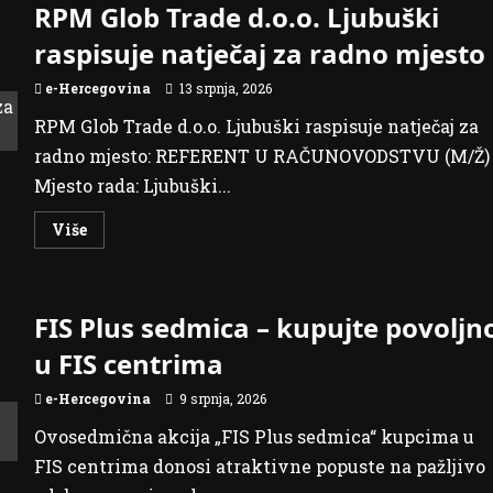
RPM Glob Trade d.o.o. Ljubuški
ONLINE
DESTINACIJA
ZA
raspisuje natječaj za radno mjesto
SVE
ŠTO
VAŠ
e-Hercegovina
13 srpnja, 2026
DOM
TREBA!
RPM Glob Trade d.o.o. Ljubuški raspisuje natječaj za
radno mjesto: REFERENT U RAČUNOVODSTVU (M/Ž)
Mjesto rada: Ljubuški...
Read
Više
more
about
RPM
Glob
Trade
FIS Plus sedmica – kupujte povoljn
d.o.o.
Ljubuški
raspisuje
u FIS centrima
natječaj
za
radno
e-Hercegovina
9 srpnja, 2026
mjesto
Ovosedmična akcija „FIS Plus sedmica“ kupcima u
FIS centrima donosi atraktivne popuste na pažljivo