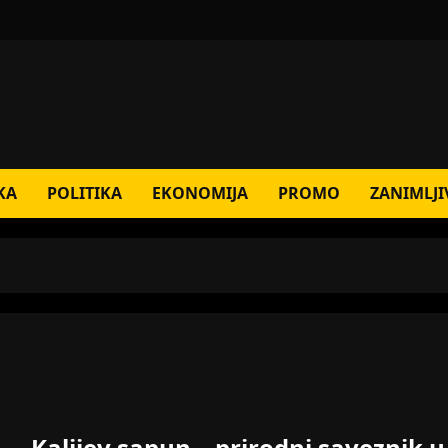
KA
POLITIKA
EKONOMIJA
PROMO
ZANIMLJI
Kalijev sapun – prirodni saveznik u