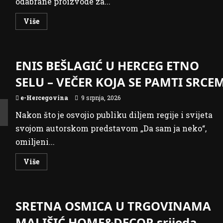
odabrane proizvode za...
Read
Više
more
about
FIS
Plus
sedmica
ENIS BEŠLAGIĆ U HERCEG ETNO
–
kupujte
povoljno
SELU – VEČER KOJA SE PAMTI SRCE
u
FIS
centrima
e-Hercegovina
9 srpnja, 2026
Nakon što je osvojio publiku diljem regije i svijeta
svojom autorskom predstavom „Da sam ja neko“,
omiljeni...
Read
Više
more
about
ENIS
BEŠLAGIĆ
U
SRETNA OSMICA U TRGOVINAMA
HERCEG
ETNO
SELU
MALIŠIĆ HOME&DECOR srijeda