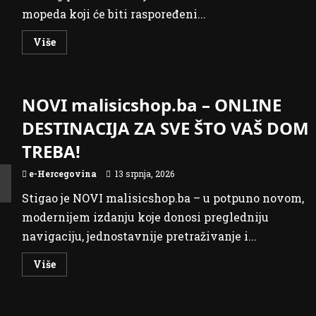
mopeda koji će biti raspoređeni...
Read
Više
more
about
Nova
ulaganja
u
NOVI malisicshop.ba – ONLINE
održivu
logistiku:
11
DESTINACIJA ZA SVE ŠTO VAŠ DOM
električnih
mopeda
TREBA!
za
HP
Mostar
e-Hercegovina
13 srpnja, 2026
Stigao je NOVI malisicshop.ba – u potpuno novom,
modernijem izdanju koje donosi pregledniju
navigaciju, jednostavnije pretraživanje i...
Read
Više
more
about
NOVI
malisicshop.ba
–