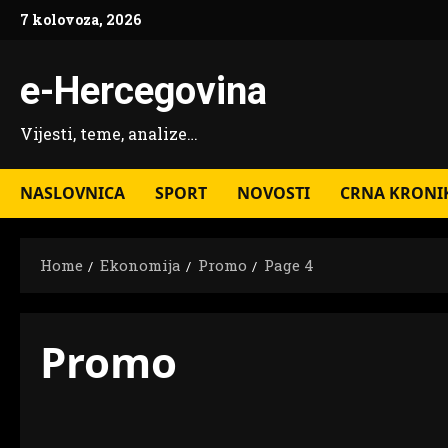
Skip
7 kolovoza, 2026
to
content
e-Hercegovina
Vijesti, teme, analize…
NASLOVNICA
SPORT
NOVOSTI
CRNA KRONI
Home
Ekonomija
Promo
Page 4
Promo