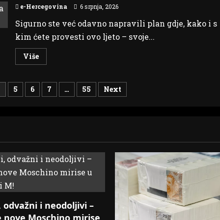
08.07.2026.g.
e-Hercegovina
6 srpnja, 2026
Sigurno ste već odavno napravili plan gdje, kako i s
kim ćete provesti ovo ljeto – svoje...
Read
Više
more
about
Dani
ljeta
4
5
6
7
…
55
Next
u
FIS-
u
u
Ljubuškom
–
do
20%
popusta
na
ljetni
asortiman
 odvažni i neodoljivi –
e nove Moschino mirise