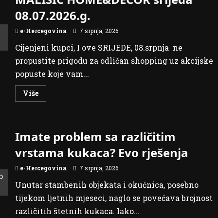
–
VEČER
08.07.2026.g.
KOJA
SE
PAMTI
e-Hercegovina
7 srpnja, 2026
SRCEM
Cijenjeni kupci, I ove SRIJEDE, 08.srpnja ne
propustite prigodu za odličan shopping uz akcijske
popuste koje vam...
Read
Više
more
about
SRETNA
OSMICA
U
Imate problem sa različitim
TRGOVINAMA
MALIŠIĆ
HOME&DECOR
vrstama kukaca? Evo rješenja
srijeda
08.07.2026.g.
e-Hercegovina
7 srpnja, 2026
Unutar stambenih objekata i okućnica, posebno
tijekom ljetnih mjeseci, naglo se povećava brojnost
različitih štetnih kukaca. Iako...