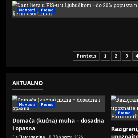
Novosti
Promo
Brojevi
Previous
1
2
3
stranica
objava
AKTUALNO
Novosti
Promo
Promo
Domaća (kućna) muha – dosadna
i opasna
Razigrani,
upoznajt
e-Hercegovina
7 kolovoza, 2026