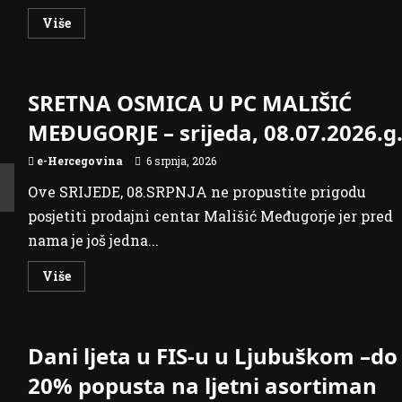
Read
Više
more
about
Imate
problem
sa
SRETNA OSMICA U PC MALIŠIĆ
različitim
vrstama
kukaca?
MEĐUGORJE – srijeda, 08.07.2026.g
Evo
rješenja
e-Hercegovina
6 srpnja, 2026
Ove SRIJEDE, 08.SRPNJA ne propustite prigodu
posjetiti prodajni centar Mališić Međugorje jer pred
nama je još jedna...
Read
Više
more
about
SRETNA
OSMICA
U
Dani ljeta u FIS-u u Ljubuškom –do
PC
MALIŠIĆ
MEĐUGORJE
20% popusta na ljetni asortiman
–
srijeda,