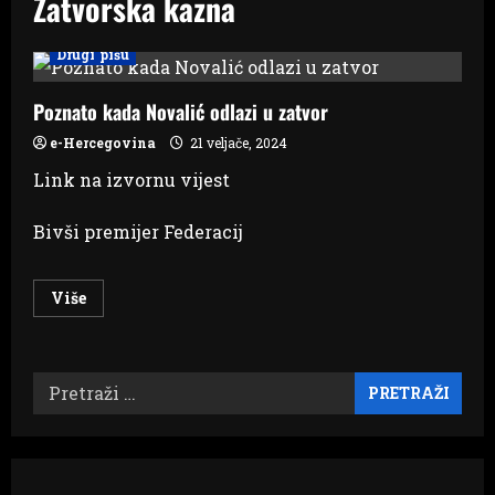
Zatvorska kazna
Drugi pišu
Poznato kada Novalić odlazi u zatvor
e-Hercegovina
21 veljače, 2024
Link na izvornu vijest
Bivši premijer Federacij
Read
Više
more
about
Poznato
kada
Novalić
Pretraži:
odlazi
u
zatvor