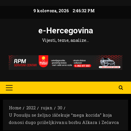
Skip
9 kolovoza, 2026
2:46:33 PM
to
content
e-Hercegovina
Vijesti, teme, analize…
Primary
Menu
Home
2022
rujan
30
U Posušju se željno iščekuje “mega korida” koja
donosi dugo priželjkivanu borbu Alkara i Zećavca