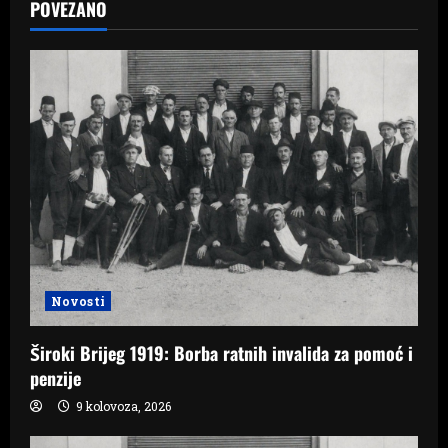
POVEZANO
v
i
g
a
t
i
o
Novosti
n
Široki Brijeg 1919: Borba ratnih invalida za pomoć i
penzije
9 kolovoza, 2026