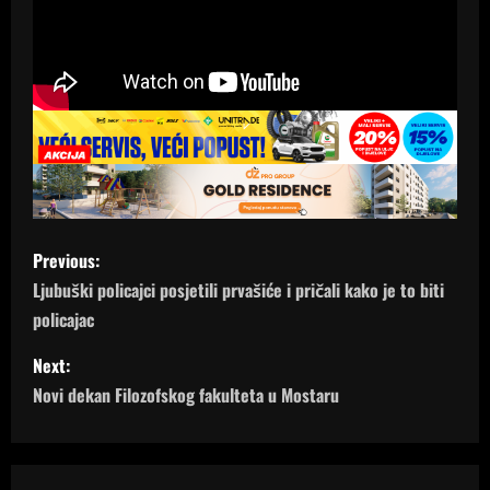
P
Previous:
o
Ljubuški policajci posjetili prvašiće i pričali kako je to biti
policajac
s
Next:
t
Novi dekan Filozofskog fakulteta u Mostaru
n
a