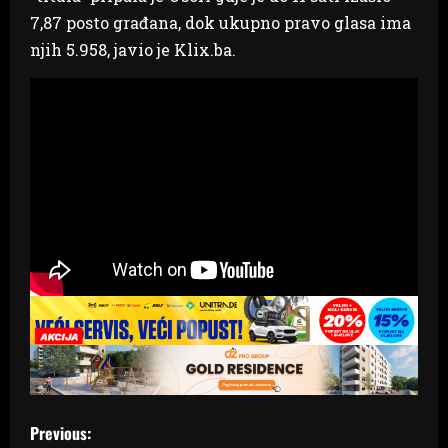
7,87 posto građana, dok ukupno pravo glasa ima
njih 5.958, javio je Klix.ba.
P
Previous: