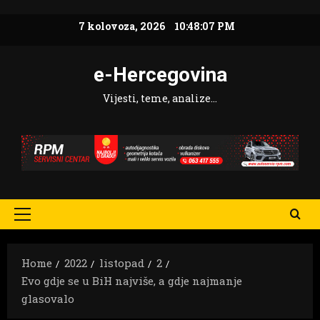
Skip
7 kolovoza, 2026
10:48:08 PM
to
content
e-Hercegovina
Vijesti, teme, analize…
Primary
Menu
Home
2022
listopad
2
Evo gdje se u BiH najviše, a gdje najmanje
glasovalo