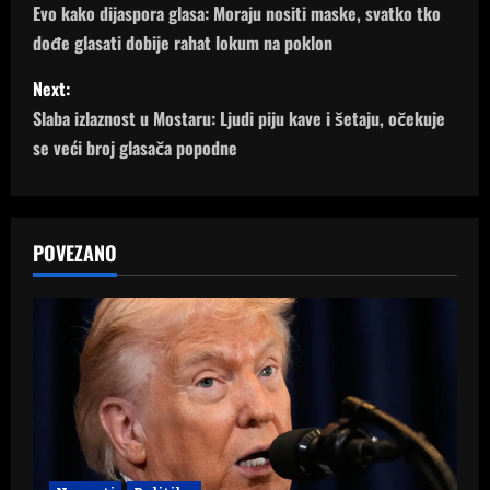
o
Evo kako dijaspora glasa: Moraju nositi maske, svatko tko
dođe glasati dobije rahat lokum na poklon
s
Next:
t
Slaba izlaznost u Mostaru: Ljudi piju kave i šetaju, očekuje
n
se veći broj glasača popodne
a
v
POVEZANO
i
g
a
t
i