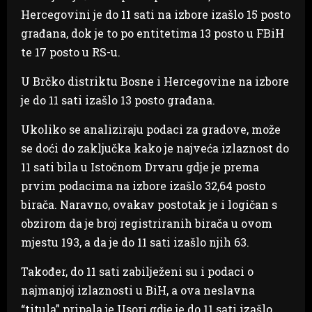
Hercegovini je do 11 sati na izbore izašlo 15 posto
građana, dok je to po entitetima 13 posto u FBiH
te 17 posto u RS-u.
U Brčko distriktu Bosne i Hercegovine na izbore
je do 11 sati izašlo 13 posto građana.
Ukoliko se analiziraju podaci za gradove, može
se doći do zaključka kako je najveća izlaznost do
11 sati bila u Istočnom Drvaru gdje je prema
prvim podacima na izbore izašlo 32,64 posto
birača. Naravno, ovakav postotak je i logičan s
obzirom da je broj registriranih birača u ovom
mjestu 193, a da je do 11 sati izašlo njih 63.
Također, do 11 sati zabilježeni su i podaci o
najmanjoj izlaznosti u BiH, a ova neslavna
“titula” pripala je Usori gdje je do 11 sati izašlo