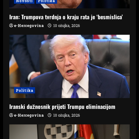
Novosti
Politika
o
Iran: Trumpova tvrdnja o kraju rata je ‘besmislica’
n
e-Hercegovina
10 ožujka, 2026
Politika
Iranski dužnosnik prijeti Trumpu eliminacijom
e-Hercegovina
10 ožujka, 2026