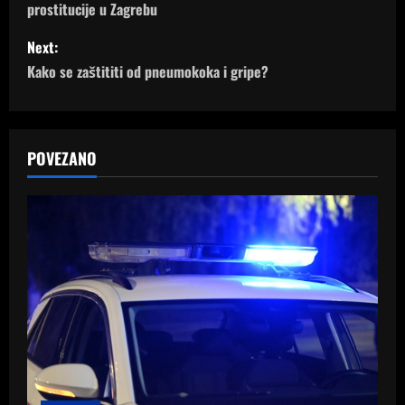
s
prostitucije u Zagrebu
t
Next:
n
Kako se zaštititi od pneumokoka i gripe?
a
v
POVEZANO
i
g
a
t
i
o