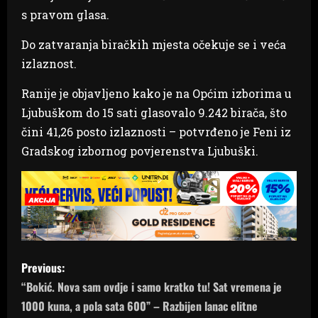
s pravom glasa.
Do zatvaranja biračkih mjesta očekuje se i veća
izlaznost.
Ranije je objavljeno kako je na Općim izborima u
Ljubuškom do 15 sati glasovalo 9.242 birača, što
čini 41,26 posto izlaznosti – potvrđeno je Feni iz
Gradskog izbornog povjerenstva Ljubuški.
P
Previous:
o
“Bokić. Nova sam ovdje i samo kratko tu! Sat vremena je
1000 kuna, a pola sata 600” – Razbijen lanac elitne