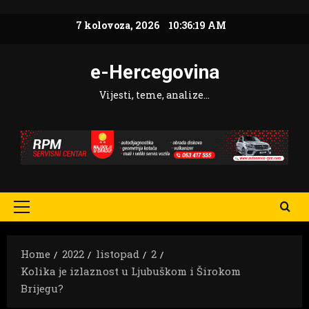
Skip
7 kolovoza, 2026
10:36:20 AM
to
content
e-Hercegovina
Vijesti, teme, analize…
Primary
Menu
Home
2022
listopad
2
Kolika je izlaznost u Ljubuškom i Širokom
Brijegu?