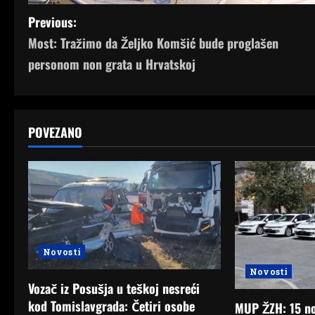
P
Previous:
Most: Tražimo da Željko Komšić bude proglašen
o
personom non grata u Hrvatskoj
s
t
POVEZANO
n
a
v
i
g
Novosti
Novosti
a
Vozač iz Posušja u teškoj nesreći
kod Tomislavgrada: Četiri osobe
MUP ŽZH: 15 nov