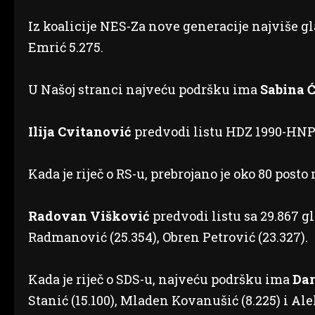
Iz koalicije NES-Za nove generacije najviše g
Emrić 5.275.
U Našoj stranci najveću podršku ima
Sabina 
Ilija Cvitanović
predvodi listu HDZ 1990-HNP 
Kada je riječ o RS-u, prebrojano je oko 80 post
Radovan Višković
predvodi listu sa 29.867 gl
Radmanović (25.354), Obren Petrović (23.327).
Kada je riječ o SDS-u, najveću podršku ima
Dar
Stanić (15.100), Mladen Kovanušić (8.225) i Al