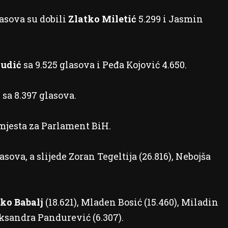
lasova su dobili
Zlatko Miletić
5.299 i Jasmin
Ćudić
sa 9.525 glasova i Peđa Kojović 4.650.
sa 8.397 glasova.
o mjesta za Parlament BiH.
asova, a slijede Zoran Tegeltija (26.816), Nebojša
ko Babalj
(18.621), Mladen Bosić (15.460), Miladin
eksandra Pandurević (6.307).