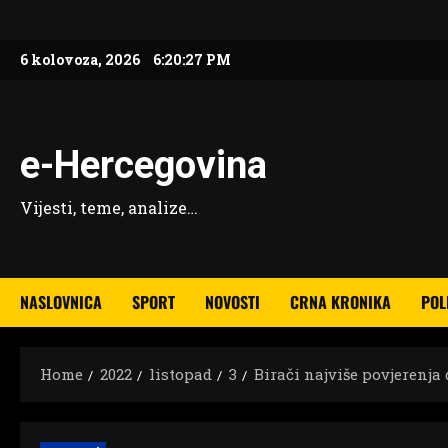
Skip
to
6 kolovoza, 2026
6:20:29 PM
content
e-Hercegovina
Vijesti, teme, analize…
NASLOVNICA
SPORT
NOVOSTI
CRNA KRONIKA
POL
Home
2022
listopad
3
Birači najviše povjerenj