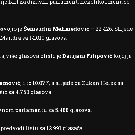
cije BiH za državni parlament, nekoliko imena se
svojio je
Šemsudin Mehmedović
– 22.426. Slijede
Mandra sa 14.010 glasova.
najviše glasova otišlo je
Darijani Filipović
kojoj je
mamović
, i to 10.077, a slijede ga Zukan Helez sa
ić sa 4.760 glasova.
avnom parlamentu sa 5.488 glasova.
predvodi listu sa 12.991 glasača.