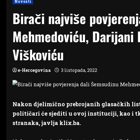
Novosti
Birači najviše povjeren
Mehmedoviću, Darijani F
Viškoviću
e-Hercegovina
3 listopada, 2022
Nakon djelimično prebrojanih glasačkih list
političari će sjediti u ovoj instituciji, kao 
stranaka, javlja klix.ba.