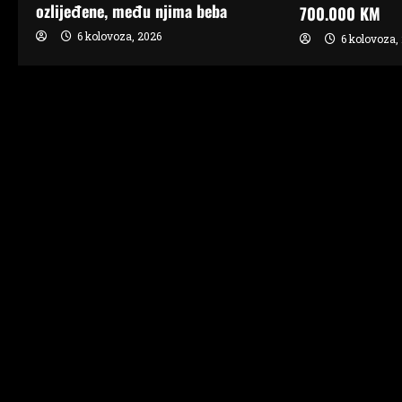
t
ozlijeđene, među njima beba
700.000 KM
i
6 kolovoza, 2026
6 kolovoza,
o
n