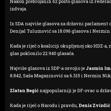
Nakon prebrojanih 62 posto glasova iz Federa
izdvaja.
Iz SDA najviše glasova za državni parlament o
Denijal Tulumović sa 18.096 glasova i Nermin 
Kada je riječ o koaliciji okupljenoj oko HDZ-a, 
glas poklonilo 22.940 glasača.
Najviše glasova iz SDP-a osvojio je
Jasmin I
8.842, Saša Magazinović sa 6.315 i Nermin Nikš
Zlatan Begić
najpopularniji je DF-ovac u drž
Kada je riječ o Narodu i pravdu,
Denis Zvizdić