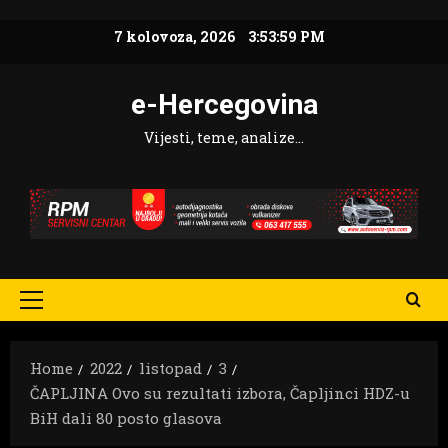
Skip
7 kolovoza, 2026
3:54:01 PM
to
content
e-Hercegovina
Vijesti, teme, analize…
Primary
Menu
Home
2022
listopad
3
ČAPLJINA Ovo su rezultati izbora, Čapljinci HDZ-u
BiH dali 80 posto glasova