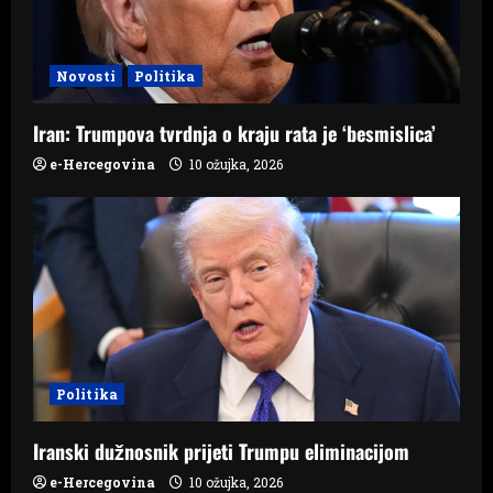
t
i
Novosti
Politika
o
Iran: Trumpova tvrdnja o kraju rata je ‘besmislica’
n
e-Hercegovina
10 ožujka, 2026
Politika
Iranski dužnosnik prijeti Trumpu eliminacijom
e-Hercegovina
10 ožujka, 2026