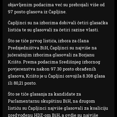
objavljenim podacima već su prebrojali više od
97 posto glasova iz Čapljine.
Čapljinci su na izborima dobivali četiri glasačka
listića te su glasovali za četiri razine vlasti.
Što se tiče prvog listića, izbora za člana
Predsjedništva BiH, Čapljinci su najviše na
jučerašnjim izborima glasovali za Borjanu
Krišto. Prema podacima Središnjeg izbornog
povjerenstva nakon 97.30 posto obrađenih
glasova, Krišto je u Čapljini osvojila 8.308 glasa
ili 80,21 posto.
Što se tiče glasanja za kandidate za
Parlamentarnu skupštinu BiH, na drugom
listiću su Čapljinci najviše glasovali za koaliciju
predvođenu HDZ-om BiH, a ovdje su najviše