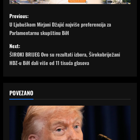
P
Previous:
o
U Ljubuškom Mirjani Džajić najviše preferencija za
Parlamentarnu skupštinu BiH
s
Next:
t
ŠIROKI BRIJEG Ovo su rezultati izbora, Širokobriježani
n
HDZ-u BiH dali više od 11 tisuća glasova
a
v
POVEZANO
i
g
a