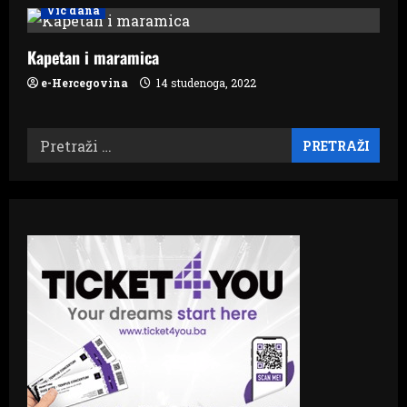
o
Vic dana
n
Kapetan i maramica
e-Hercegovina
14 studenoga, 2022
Pretraži: