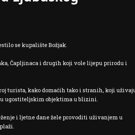
stilo se kupalište Božjak.
a, Čapljinaca i drugih koji vole lijepu prirodu i
oj turista, kako domaćih tako i stranih, koji uživaj
 u ugostiteljskim objektima u blizini.
eženje i ljetne dane žele provoditi uživanjem u
plaži.