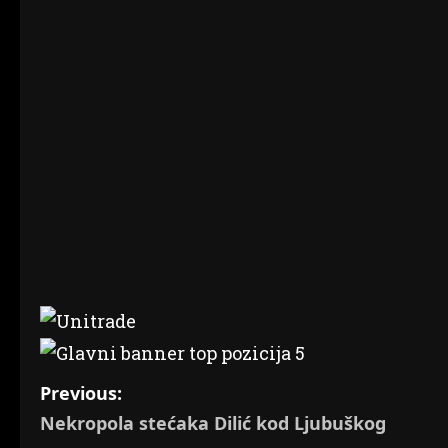
P
Previous:
Nekropola stećaka Dilić kod Ljubuškog
o