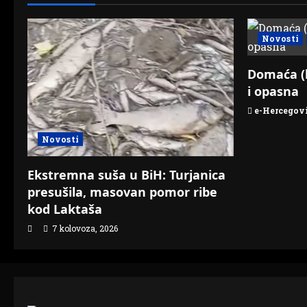
o
n
Novosti
Domaća (
i opasna
e-Hercegov
Novosti
Ekstremna suša u BiH: Turjanica
presušila, masovan pomor ribe
kod Laktaša
7 kolovoza, 2026