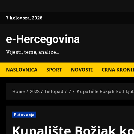
Skip
to
7 kolovoza, 2026
content
e-Hercegovina
Vijesti, teme, analize…
NASLOVNICA
SPORT
NOVOSTI
CRNA KRONI
Home
2022
listopad
7
Kupalište Božjak kod Lju
Putovanja
Kupalište Božjak k