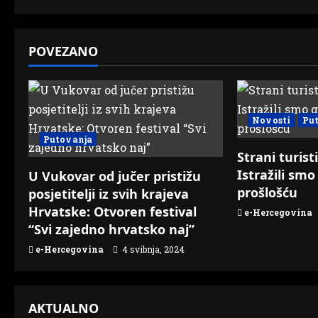
s
t
POVEZANO
n
a
Novosti
Pu
v
Putovanja
Strani turist
i
Istražili sm
U Vukovar od jučer pristižu
prošlošću
posjetitelji iz svih krajeva
g
Hrvatske: Otvoren festival
e-Hercegovina
a
“Svi zajedno hrvatsko naj”
e-Hercegovina
4 svibnja, 2024
t
i
AKTUALNO