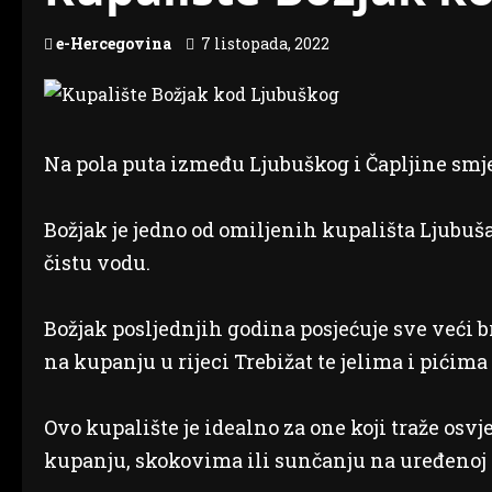
e-Hercegovina
7 listopada, 2022
Na pola puta između Ljubuškog i Čapljine smje
Božjak je jedno od omiljenih kupališta Ljubušak
čistu vodu.
Božjak posljednjih godina posjećuje sve veći br
na kupanju u rijeci Trebižat te jelima i pićima
Ovo kupalište je idealno za one koji traže osvj
kupanju, skokovima ili sunčanju na uređenoj 