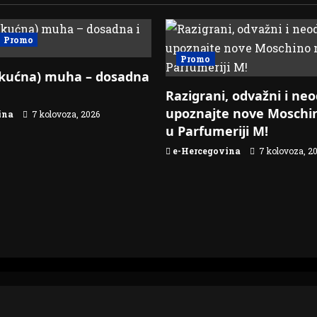
Promo
Promo
kućna) muha – dosadna
Razigrani, odvažni i neod
upoznajte nove Moschin
ina
7 kolovoza, 2026
u Parfumeriji M!
e-Hercegovina
7 kolovoza, 2