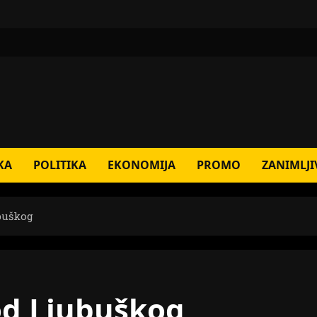
KA
POLITIKA
EKONOMIJA
PROMO
ZANIMLJI
buškog
od Ljubuškog