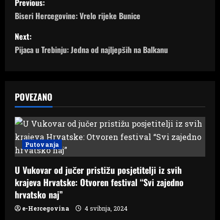
Previous:
o
Biseri Hercegovine: Vrelo rijeke Bunice
s
Next:
Pijaca u Trebinju: Jedna od najljepših na Balkanu
t
n
a
POVEZANO
v
i
Putovanja
g
U Vukovar od jučer pristižu posjetitelji iz svih
a
krajeva Hrvatske: Otvoren festival “Svi zajedno
hrvatsko naj”
t
e-Hercegovina
4 svibnja, 2024