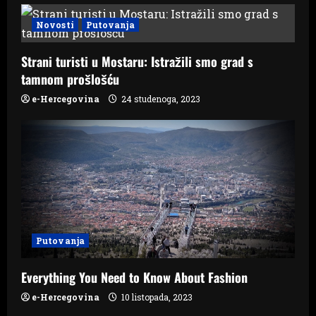
i
Novosti
Putovanja
o
n
Strani turisti u Mostaru: Istražili smo grad s
tamnom prošlošću
e-Hercegovina
24 studenoga, 2023
Putovanja
Everything You Need to Know About Fashion
e-Hercegovina
10 listopada, 2023