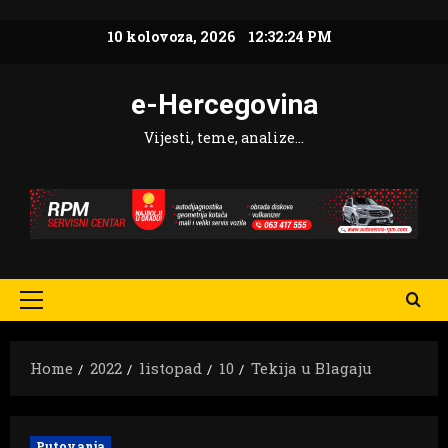
Skip
10 kolovoza, 2026
12:32:25 PM
to
content
e-Hercegovina
Vijesti, teme, analize…
Primary
Menu
Home
2022
listopad
10
Tekija u Blagaju
Putovanja