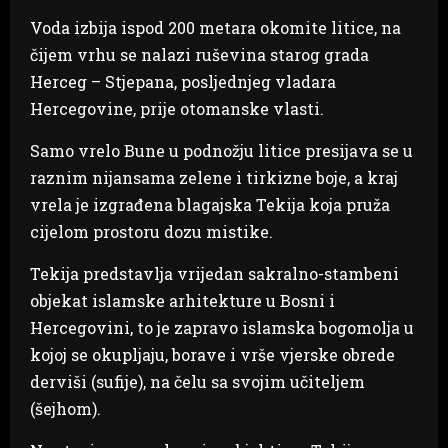
Voda izbija ispod 200 metara okomite litice, na
čijem vrhu se nalazi ruševina starog grada
Herceg – Stjepana, posljednjeg vladara
Hercegovine, prije otomanske vlasti.
Samo vrelo Bune u podnožju litice presijava se u
raznim nijansama zelene i tirkizne boje, a kraj
vrela je izgrađena blagajska Tekija koja pruža
cijelom prostoru dozu mistike.
Tekija predstavlja vrijedan sakralno-stambeni
objekat islamske arhitekture u Bosni i
Hercegovini, to je zapravo islamska bogomolja u
kojoj se okupljaju, borave i vrše vjerske obrede
derviši (sufije), na čelu sa svojim učiteljem
(šejhom).