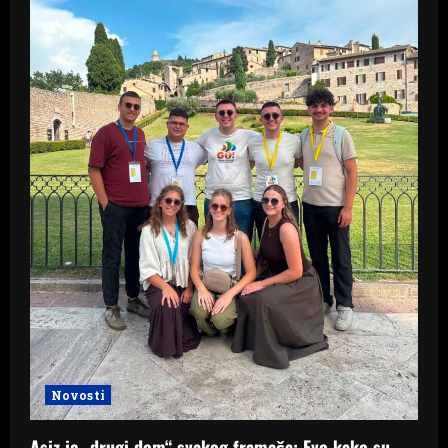
Novosti
Asiz je „drugi dom“ svakog framaša: Evo kako su