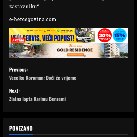
zastavniku“.
e-hercegovina.com
P
Previous:
o
Veselko Koroman: Doći će vrijeme
s
Next:
Zlatna lopta Karimu Benzemi
t
n
a
POVEZANO