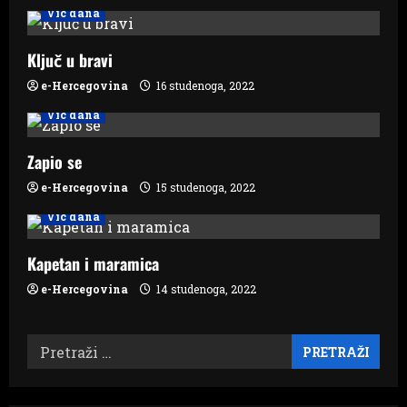
v
Vic dana
i
Ključ u bravi
g
e-Hercegovina
16 studenoga, 2022
Vic dana
a
Zapio se
t
e-Hercegovina
15 studenoga, 2022
i
Vic dana
o
Kapetan i maramica
n
e-Hercegovina
14 studenoga, 2022
Pretraži: