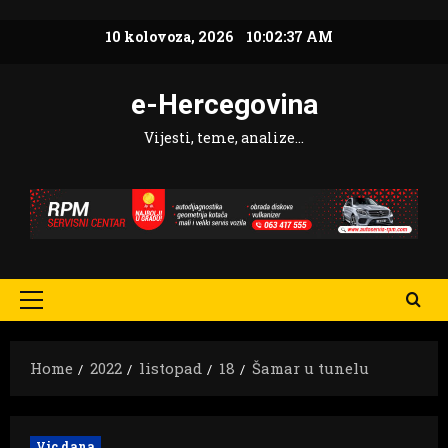
Skip
10 kolovoza, 2026
10:02:38 AM
to
content
e-Hercegovina
Vijesti, teme, analize…
Primary
Menu
Home
2022
listopad
18
Šamar u tunelu
Vic dana