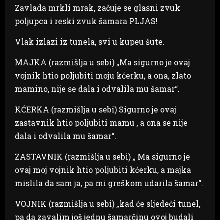
Zavlada mrkli mrak, začuje se glasni zvuk
poljupca i reski zvuk šamara PLJAS!
Vlak izlazi iz tunela, svi u kupeu šute.
MAJKA (razmišlja u sebi) „Ma sigurno je ovaj
vojnik htio poljubiti moju kćerku, a ona, zlato
mamino, nije se dala i odvalila mu šamar“.
KĆERKA (razmišlja u sebi) Sigurno je ovaj
zastavnik htio poljubiti mamu , a ona se nije
dala i odvalila mu šamar“.
ZASTAVNIK (razmišlja u sebi) „ Ma sigurno je
ovaj moj vojnik htio poljubiti kćerku, a majka
mislila da sam ja, pa mi greškom udarila šamar“.
VOJNIK (razmišlja u sebi) „kad će sljedeći tunel,
pa da zavalim još jednu šamarčinu ovoj budali