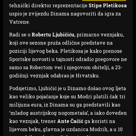
tehnički direktor reprezentacije
Stipe Pletikosa
uspio je zvijezdu Dinama nagovoriti da igra za
Vatrene.
Radi se o
Robertu Ljubičiću
, primarno veznjaku,
koji ove sezone pruža odlične predstave na
poziciji lijevog beka. Pletikosa je kako prenose
Sportske novosti u tajnosti odradio pregovore ne
samo sa Robertom već i njegovom obitelji, a 23-
godišnji veznjak odabrao je Hrvatsku.
Podsjetimo, Ljubičić je u Dinamo došao ovog ljeta
kao veliko pojačanje koje su Modri platili čak tri
milijuna eura, iz Dinama su ga predstavili kao
‘mladog austrijskog nogometaša’, a iako doveden
kao veznjak, trener
Ante Čačić
ga koristi na
lijevom beku, glavna je uzdanica Modrih, a u 10