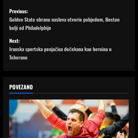
P
Previous:
o
Golden State obranu naslova otvorio pobjedom, Boston
bolji od Philadelphije
s
Next:
t
Iranska sportska penjačica dočekana kao heroina u
n
Teheranu
a
v
POVEZANO
i
g
a
t