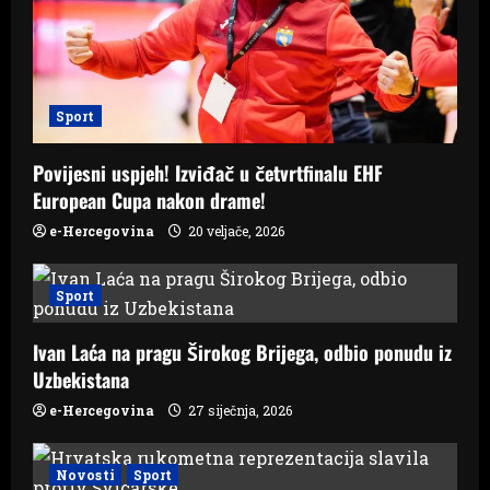
i
o
Sport
n
Povijesni uspjeh! Izviđač u četvrtfinalu EHF
European Cupa nakon drame!
e-Hercegovina
20 veljače, 2026
Sport
Ivan Laća na pragu Širokog Brijega, odbio ponudu iz
Uzbekistana
e-Hercegovina
27 siječnja, 2026
Novosti
Sport