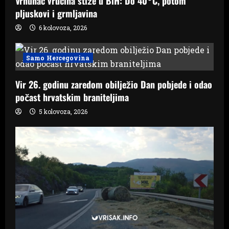
Vrhunac vrućina stiže u BiH: Do 40°C, potom
pljuskovi i grmljavina
6 kolovoza, 2026
Samo Hercegovina
Vir 26. godinu zaredom obilježio Dan pobjede i odao
počast hrvatskim braniteljima
5 kolovoza, 2026