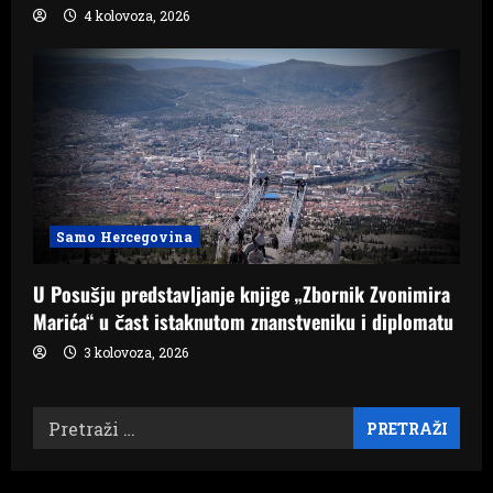
n
4 kolovoza, 2026
Samo Hercegovina
U Posušju predstavljanje knjige „Zbornik Zvonimira
Marića“ u čast istaknutom znanstveniku i diplomatu
3 kolovoza, 2026
Pretraži: