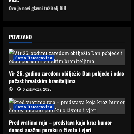
s
Next:
Ovo je novi glavni tužitelj BiH
t
n
a
POVEZANO
v
Samo Hercegovina
i
Vir 26. godinu zaredom obilježio Dan pobjede i odao
g
počast hrvatskim braniteljima
a
5 kolovoza, 2026
t
Samo Hercegovina
i
Pred vratima raja – predstava koja kroz humor
o
donosi snažnu poruku o životu i vjeri