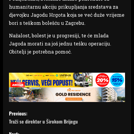
humanitarnu akciju prikupljanja sredstava za
djevojku Jagodu Hrgota koja se već duže vrijeme
bori s teškom bolešću u Zagrebu.
Nažalost, bolest je u progresiji, te će mlada
Jagoda morati na još jednu tešku operaciju.
Obitelji je potrebna pomoć.
P
Previous:
o
Traži se direktor u Širokom Brijegu