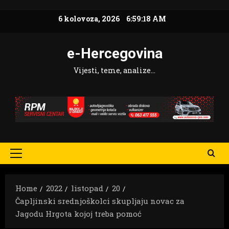
Skip
6 kolovoza, 2026
6:59:19 AM
to
content
e-Hercegovina
Vijesti, teme, analize…
Primary
Menu
Home
2022
listopad
20
Čapljinski srednjoškolci skupljaju novac za
Jagodu Hrgota kojoj treba pomoć