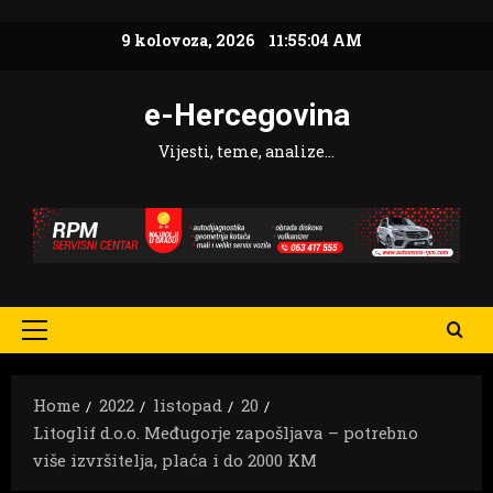
Skip
9 kolovoza, 2026
11:55:05 AM
to
content
e-Hercegovina
Vijesti, teme, analize…
Primary
Menu
Home
2022
listopad
20
Litoglif d.o.o. Međugorje zapošljava – potrebno
više izvršitelja, plaća i do 2000 KM