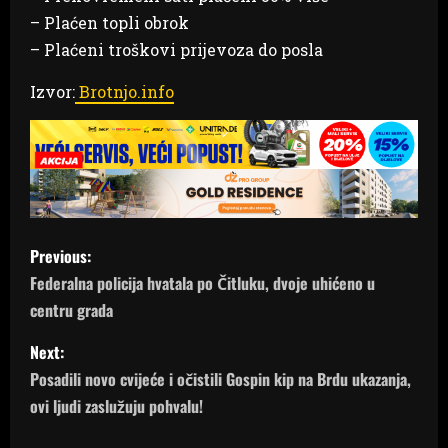
– Plaćen topli obrok
– Plaćeni troškovi prijevoza do posla
Izvor:
Brotnjo.info
P
Previous:
o
Federalna policija hvatala po Čitluku, dvoje uhićeno u
centru grada
s
Next:
t
Posadili novo cvijeće i očistili Gospin kip na Brdu ukazanja,
n
ovi ljudi zaslužuju pohvalu!