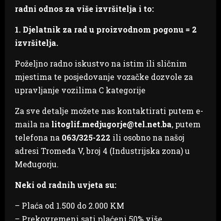
radni odnos za više izvršitelja i to:
1. Djelatnik za rad u proizvodnom pogonu = 2
izvršitelja.
Poželjno radno iskustvo na istim ili sličnim
mjestima te posjedovanje vozačke dozvole za
upravljanje vozilima C kategorije
Za sve detalje možete nas kontaktirati putem e-
maila na
litoglif.medjugorje@tel.net.ba
, putem
telefona na
063/325-222
ili osobno na našoj
adresi Tromeđa V, broj 4 (Industrijska zona) u
Međugorju.
Neki od radnih uvjeta su:
– Plaća od 1.500 do 2.000 KM
– Prekovremeni sati plaćeni 50% više