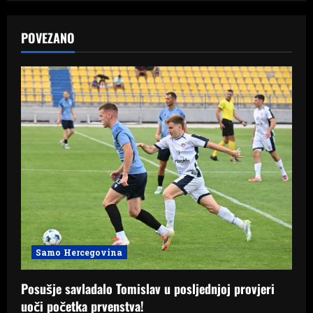
a
v
POVEZANO
i
g
a
t
i
o
n
Samo Hercegovina
Posušje savladalo Tomislav u posljednjoj provjeri
uoči početka prvenstva!