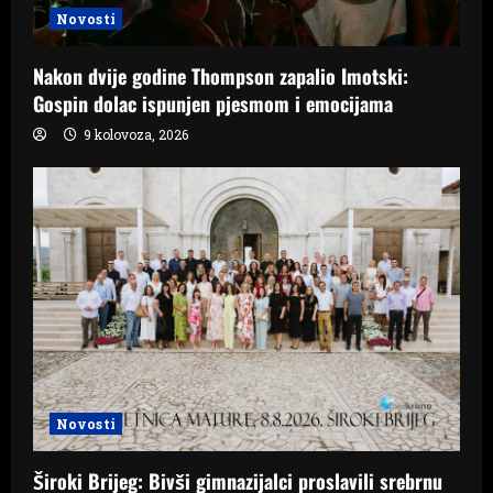
Novosti
Nakon dvije godine Thompson zapalio Imotski:
Gospin dolac ispunjen pjesmom i emocijama
9 kolovoza, 2026
Novosti
Široki Brijeg: Bivši gimnazijalci proslavili srebrnu