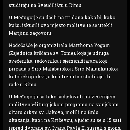
studiraju na Sveučilištu u Rimu.
U Međugorje su došli na tri dana kako bi, kako
kažu, iskusili ovo mjesto molitve te se utekli
Marijinu zagovoru.
Hodočašće je organizirala Marthoma Yogam
(Zajednica kršćana sv. Tome), koja je udruga
svećenika, redovnika i sjemeništaraca koji
pripadaju Siro-Malabarskoj i Siro-Malankarskoj
katoličkoj crkvi, a koji trenutno studiraju ili
rade u Rimu.
U Međugorju su tako sudjelovali na večernjem
molitveno-liturgijskom programu na vanjskom
oltaru crkve sv. Jakova, molili na Brdu
ukazanja, kao i na Križevcu, a jučer su se u 15 sati
ispred dvorane sv. Ivana Pavla II. susreli s mons.