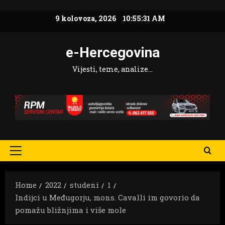
Skip
9 kolovoza, 2026
10:55:32 AM
to
content
e-Hercegovina
Vijesti, teme, analize…
Primary
Menu
Home
2022
studeni
1
Indijci u Međugorju, mons. Cavalli im govorio da
pomažu bližnjima i više mole