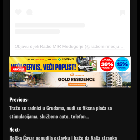
Objavu dijeli Radio MIR Međugorje (@radiomirmedjugorje)
P
Previous:
o
Traže se radnici u Grudama, nudi se fiksna plaća sa
stimulacijama, službeno auto, telefon…
s
Next:
t
Boška Ćavar ponudila ostavku i kaže da Naša stranka