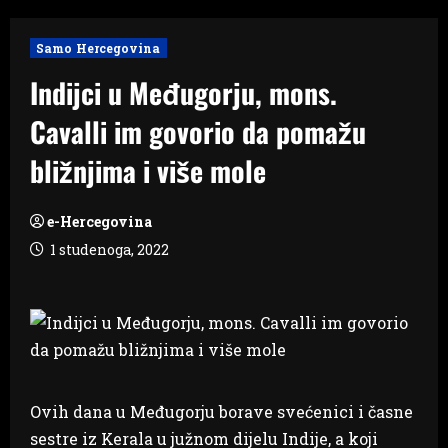
Samo Hercegovina
Indijci u Međugorju, mons.
Cavalli im govorio da pomažu
bližnjima i više mole
e-Hercegovina
1 studenoga, 2022
Ovih dana u Međugorju borave svećenici i časne
sestre iz Kerala u južnom dijelu Indije, a koji