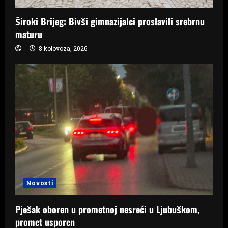
Široki Brijeg: Bivši gimnazijalci proslavili srebrnu
maturu
8 kolovoza, 2026
Novosti
Pješak oboren u prometnoj nesreći u Ljubuškom,
promet usporen