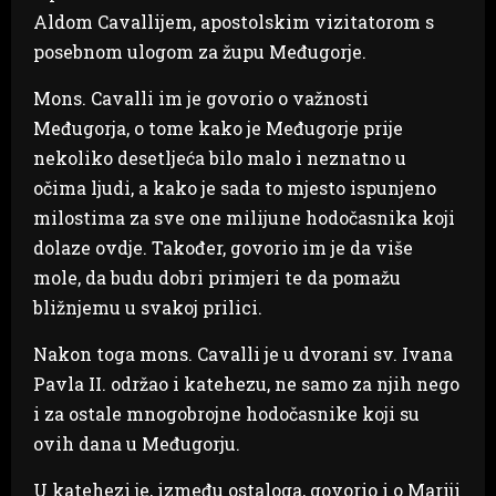
Aldom Cavallijem, apostolskim vizitatorom s
posebnom ulogom za župu Međugorje.
Mons. Cavalli im je govorio o važnosti
Međugorja, o tome kako je Međugorje prije
nekoliko desetljeća bilo malo i neznatno u
očima ljudi, a kako je sada to mjesto ispunjeno
milostima za sve one milijune hodočasnika koji
dolaze ovdje. Također, govorio im je da više
mole, da budu dobri primjeri te da pomažu
bližnjemu u svakoj prilici.
Nakon toga mons. Cavalli je u dvorani sv. Ivana
Pavla II. održao i katehezu, ne samo za njih nego
i za ostale mnogobrojne hodočasnike koji su
ovih dana u Međugorju.
U katehezi je, između ostaloga, govorio i o Mariji