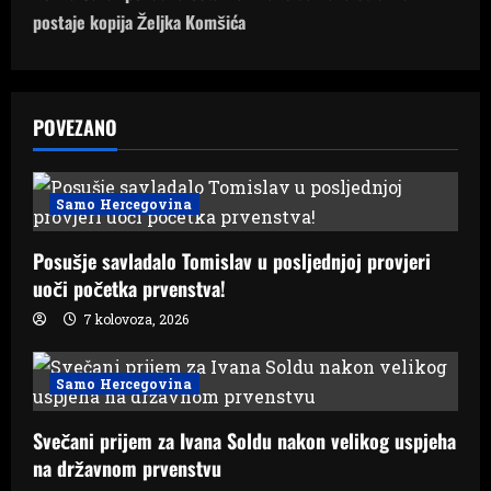
n
postaje kopija Željka Komšića
a
v
POVEZANO
i
g
Samo Hercegovina
a
Posušje savladalo Tomislav u posljednjoj provjeri
uoči početka prvenstva!
t
7 kolovoza, 2026
i
Samo Hercegovina
o
n
Svečani prijem za Ivana Soldu nakon velikog uspjeha
na državnom prvenstvu