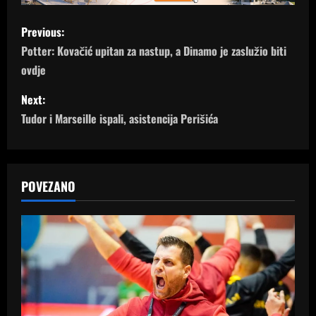
P
Previous:
o
Potter: Kovačić upitan za nastup, a Dinamo je zaslužio biti
ovdje
s
Next:
t
Tudor i Marseille ispali, asistencija Perišića
n
a
POVEZANO
v
i
g
a