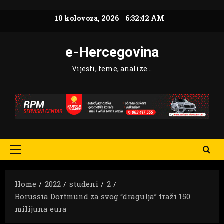
Skip
10 kolovoza, 2026
6:32:43 AM
to
content
e-Hercegovina
Vijesti, teme, analize…
Primary
Menu
Home
2022
studeni
2
Borussia Dortmund za svog “dragulja” traži 150
milijuna eura