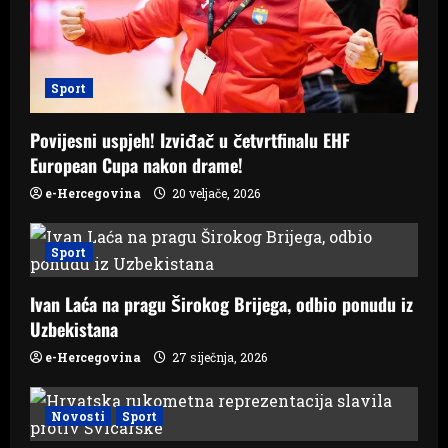
t
i
o
Sport
n
Povijesni uspjeh! Izviđač u četvrtfinalu EHF
European Cupa nakon drame!
e-Hercegovina
20 veljače, 2026
Sport
Ivan Laća na pragu Širokog Brijega, odbio ponudu iz
Uzbekistana
e-Hercegovina
27 siječnja, 2026
Novosti
Sport