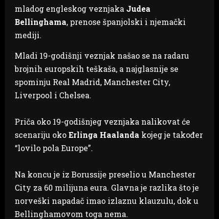
mladog engleskog veznjaka
Judea
Bellinghama
, prenose španjolski i njemački
mediji.
Mladi 19-godišnji veznjak našao se na radaru
brojnih europskih teškaša, a najglasnije se
spominju Real Madrid, Manchester City,
Liverpool i Chelsea.
Priča oko 19-godišnjeg veznjaka nalikovat će
scenariju oko
Erlinga Haalanda
kojeg je također
“lovilo pola Europe”.
Na koncu je iz Borussije preselio u Manchester
City za 60 milijuna eura. Glavna je razlika što je
norveški napadač imao izlaznu klauzulu, dok u
Bellinghamovom toga nema.