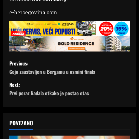
e-hercegovina.com
P
Previous:
o
Gojo zaustavljen u Bergamu u osmini finala
s
Next:
Prvi poraz Nadala otkako je postao otac
t
n
a
POVEZANO
v