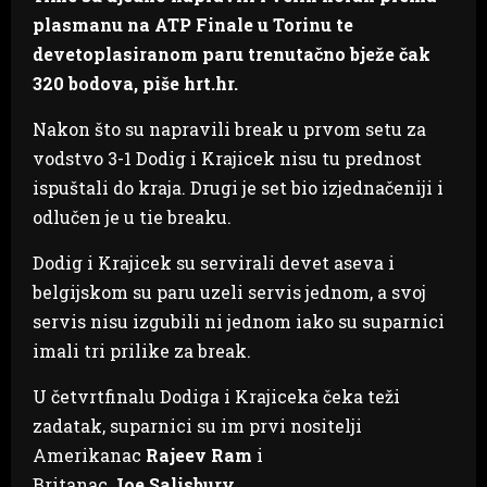
plasmanu na ATP Finale u Torinu te
devetoplasiranom paru trenutačno bježe čak
320 bodova, piše hrt.hr.
Nakon što su napravili break u prvom setu za
vodstvo 3-1 Dodig i Krajicek nisu tu prednost
ispuštali do kraja. Drugi je set bio izjednačeniji i
odlučen je u tie breaku.
Dodig i Krajicek su servirali devet aseva i
belgijskom su paru uzeli servis jednom, a svoj
servis nisu izgubili ni jednom iako su suparnici
imali tri prilike za break.
U četvrtfinalu Dodiga i Krajiceka čeka teži
zadatak, suparnici su im prvi nositelji
Amerikanac
Rajeev Ram
i
Britanac
Joe Salisbury
.