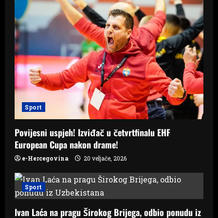
i
g
a
t
i
Sport
o
Povijesni uspjeh! Izviđač u četvrtfinalu EHF
n
European Cupa nakon drame!
e-Hercegovina
20 veljače, 2026
Sport
Ivan Laća na pragu Širokog Brijega, odbio ponudu iz