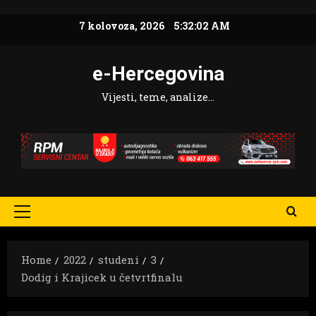
Skip
7 kolovoza, 2026
5:32:02 AM
to
content
e-Hercegovina
Vijesti, teme, analize…
Primary
Menu
Home
2022
studeni
3
Dodig i Krajicek u četvrtfinalu