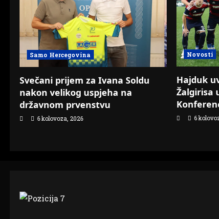
Novosti
Samo Hercegovina
Hajduk uvj
Svečani prijem za Ivana Soldu
Žalgirisa 
nakon velikog uspjeha na
Konferenc
državnom prvenstvu
6 kolovo
6 kolovoza, 2026