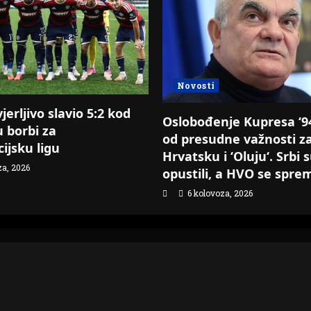
Novosti
erljivo slavio 5:2 kod
Oslobođenje Kupresa ‘94.
u borbi za
od presudne važnosti z
ijsku ligu
Hrvatsku i ‘Oluju‘. Srbi 
za, 2026
opustili, a HVO se spre
6 kolovoza, 2026