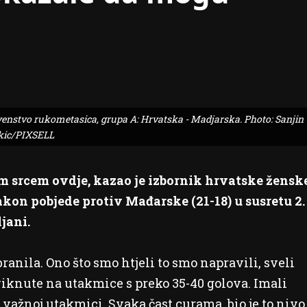
prvenstvo rukometasica, grupa A: Hrvatska - Madjarska. Photo: Sanjin
kic/PIXSELL
m srcem ovdje, kazao je izbornik hrvatske žensk
on pobjede protiv Mađarske (21-18) u susretu 2.
jani.
branila. Ono što smo htjeli to smo napravili, sveli
iknute na utakmice s preko 35-40 golova. Imali
 važnoj utakmici. Svaka čast curama, bio je to nivo