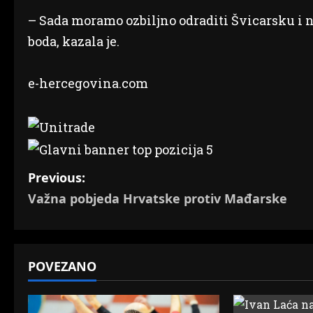
– Sada moramo ozbiljno odraditi Švicarsku i 
boda, kazala je.
e-hercegovina.com
P
Previous:
Važna pobjeda Hrvatske protiv Mađarske
o
s
t
POVEZANO
n