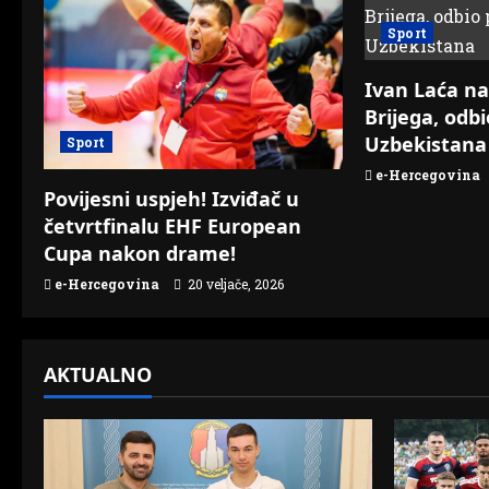
a
Sport
v
Ivan Laća na
i
Brijega, odb
Uzbekistana
Sport
g
e-Hercegovina
a
Povijesni uspjeh! Izviđač u
četvrtfinalu EHF European
t
Cupa nakon drame!
e-Hercegovina
20 veljače, 2026
i
o
AKTUALNO
n