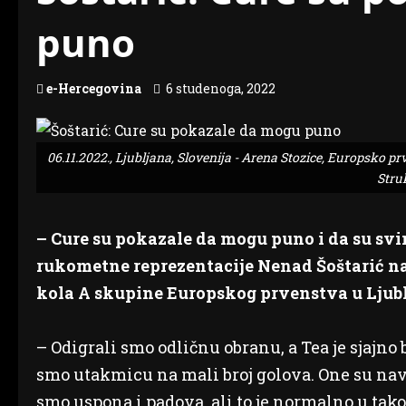
puno
e-Hercegovina
6 studenoga, 2022
06.11.2022., Ljubljana, Slovenija - Arena Stozice, Europsko 
Stru
– Cure su pokazale da mogu puno i da su svi
rukometne reprezentacije Nenad Šoštarić nak
kola A skupine Europskog prvenstva u Ljubl
– Odigrali smo odličnu obranu, a Tea je sjajno 
smo utakmicu na mali broj golova. One su nav
smo uspona i padova, ali to je normalno u tako