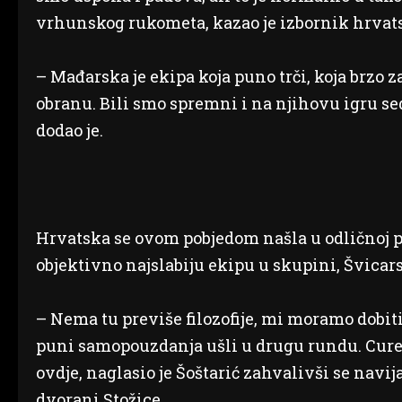
vrhunskog rukometa, kazao je izbornik hrvat
– Mađarska je ekipa koja puno trči, koja brzo z
obranu. Bili smo spremni i na njihovu igru sed
dodao je.
Hrvatska se ovom pobjedom našla u odličnoj po
objektivno najslabiju ekipu u skupini, Švicars
– Nema tu previše filozofije, mi moramo dobiti
puni samopouzdanja ušli u drugu rundu. Cure
ovdje, naglasio je Šoštarić zahvalivši se navija
dvorani Stožice.