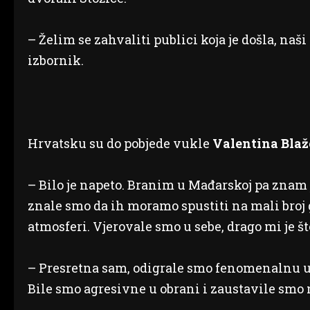
– Želim se zahvaliti publici koja je došla, naši 
izbornik.
Hrvatsku su do pobjede vukle
Valentina Blaž
– Bilo je napeto. Branim u Mađarskoj pa znam ja
znale smo da ih moramo spustiti na mali broj go
atmosferi. Vjerovale smo u sebe, drago mi je št
– Presretna sam, odigrale smo fenomenalnu u
Bile smo agresivne u obrani i zaustavile smo 