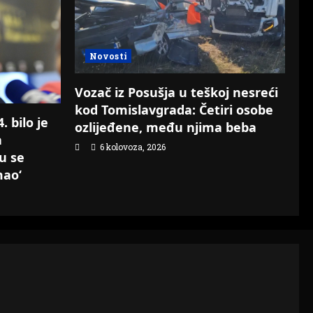
Novosti
Vozač iz Posušja u teškoj nesreći
kod Tomislavgrada: Četiri osobe
 bilo je
ozlijeđene, među njima beba
a
6 kolovoza, 2026
su se
mao‘