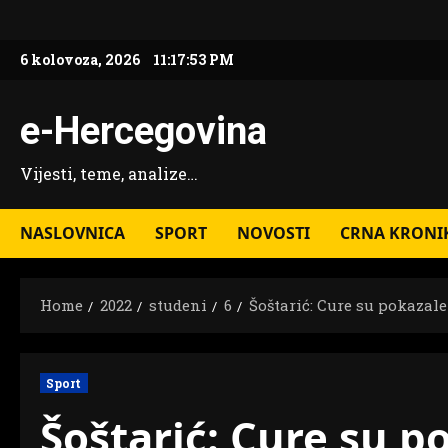
Skip
to
6 kolovoza, 2026
11:17:54 PM
content
e-Hercegovina
Vijesti, teme, analize…
NASLOVNICA
SPORT
NOVOSTI
CRNA KRONI
Home
2022
studeni
6
Šoštarić: Cure su pokazal
Sport
Šoštarić: Cure su 