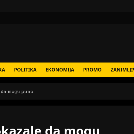
KA
POLITIKA
EKONOMIJA
PROMO
ZANIMLJI
e da mogu puno
pokazale da mogu