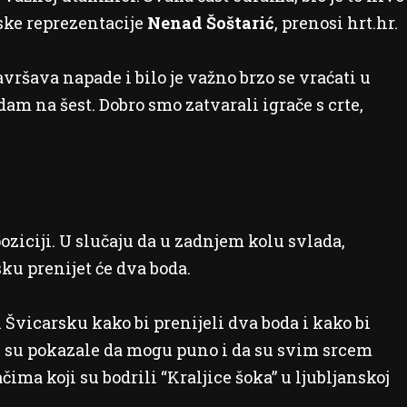
ske reprezentacije
Nenad Šoštarić
, prenosi hrt.hr.
avršava napade i bilo je važno brzo se vraćati u
am na šest. Dobro smo zatvarali igrače s crte,
ziciji. U slučaju da u zadnjem kolu svlada,
ku prenijet će dva boda.
 Švicarsku kako bi prenijeli dva boda i kako bi
 su pokazale da mogu puno i da su svim srcem
čima koji su bodrili “Kraljice šoka” u ljubljanskoj