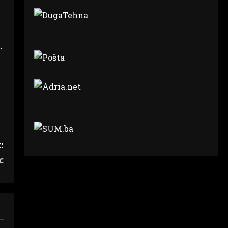
.
:
c