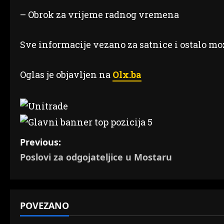
– Obrok za vrijeme radnog vremena
Sve informacije vezano za satnice i ostalo moz
Oglas je objavljen na
Olx.ba
P
Previous:
Poslovi za odgojateljice u Mostaru
o
s
t
POVEZANO