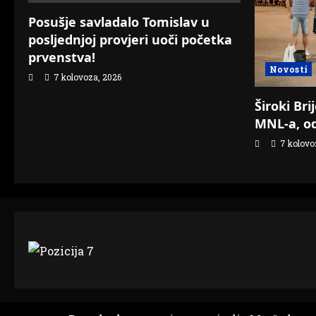
Posušje savladalo Tomislav u
posljednjoj provjeri uoči početka
prvenstva!
Novosti
7 kolovoza, 2026
Široki Bri
MNL-a, od
7 kolovo