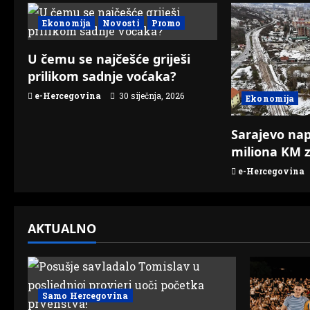
n
Ekonomija
Novosti
Promo
a
v
U čemu se najčešće griješi
prilikom sadnje voćaka?
i
e-Hercegovina
30 siječnja, 2026
Ekonomija
g
Sarajevo nap
a
miliona KM z
e-Hercegovina
t
i
AKTUALNO
o
n
Samo Hercegovina