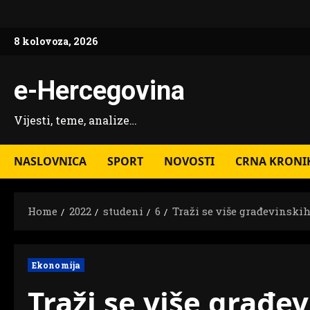
Skip
to
8 kolovoza, 2026
content
e-Hercegovina
Vijesti, teme, analize…
NASLOVNICA
SPORT
NOVOSTI
CRNA KRONI
Home
2022
studeni
6
Traži se više građevinski
Ekonomija
Traži se više građe