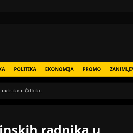
KA
POLITIKA
EKONOMIJA
PROMO
ZANIMLJI
h radnika u Čitluku
vinskih radnika u