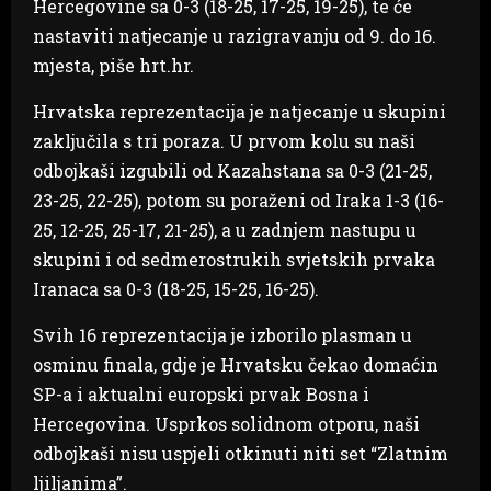
Hercegovine sa 0-3 (18-25, 17-25, 19-25), te će
nastaviti natjecanje u razigravanju od 9. do 16.
mjesta, piše hrt.hr.
Hrvatska reprezentacija je natjecanje u skupini
zaključila s tri poraza. U prvom kolu su naši
odbojkaši izgubili od Kazahstana sa 0-3 (21-25,
23-25, 22-25), potom su poraženi od Iraka 1-3 (16-
25, 12-25, 25-17, 21-25), a u zadnjem nastupu u
skupini i od sedmerostrukih svjetskih prvaka
Iranaca sa 0-3 (18-25, 15-25, 16-25).
Svih 16 reprezentacija je izborilo plasman u
osminu finala, gdje je Hrvatsku čekao domaćin
SP-a i aktualni europski prvak Bosna i
Hercegovina. Usprkos solidnom otporu, naši
odbojkaši nisu uspjeli otkinuti niti set “Zlatnim
ljiljanima”.