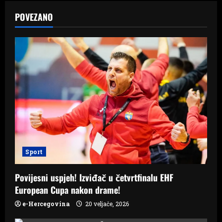
a
POVEZANO
v
i
g
a
t
i
o
Sport
n
Povijesni uspjeh! Izviđač u četvrtfinalu EHF
European Cupa nakon drame!
e-Hercegovina
20 veljače, 2026