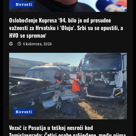
Novosti
Oslobođenje Kupresa ‘94. bilo je od presudne
važnosti za Hrvatsku i ‘Oluju‘. Srbi su se opustili, a
HVO se spremao‘
6 kolovoza, 2026
Novosti
Vozač iz Posušja u teškoj nesreći kod
Tomislavgrada: Četiri osobe ozlijeđene, među njima