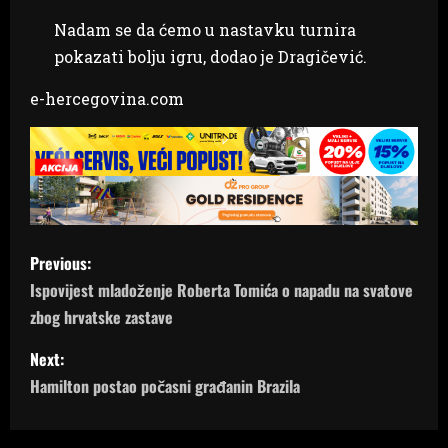
Nadam se da ćemo u nastavku turnira
pokazati bolju igru, dodao je Dragičević.
e-hercegovina.com
P
Previous:
o
Ispovijest mladoženje Roberta Tomića o napadu na svatove
zbog hrvatske zastave
s
Next:
t
Hamilton postao počasni građanin Brazila
n