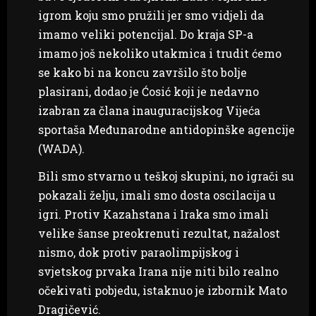
igrom koju smo pružili jer smo vidjeli da
imamo veliki potencijal. Do kraja SP-a
imamo još nekoliko utakmica i trudit ćemo
se kako bi na koncu završilo što bolje
plasirani, dodao je Ćosić koji je nedavno
izabran za člana inauguracijskog Vijeća
sportaša Međunarodne antidopinške agencije
(WADA).
Bili smo stvarno u teškoj skupini, no igrači su
pokazali želju, imali smo dosta oscilacija u
igri. Protiv Kazahstana i Iraka smo imali
velike šanse preokrenuti rezultat, nažalost
nismo, dok protiv paraolimpijskog i
svjetskog prvaka Irana nije niti bilo realno
očekivati pobjedu, istaknuo je izbornik Mato
Dragičević.