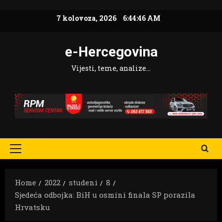
Skip
7 kolovoza, 2026
6:44:47 AM
to
content
e-Hercegovina
Vijesti, teme, analize…
Primary
Menu
Home
2022
studeni
8
Sjedeća odbojka: BiH u osmini finala SP porazila
Hrvatsku