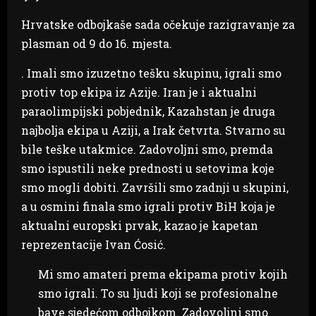
Hrvatske odbojkaše sada očekuje razigravanje za
plasman od 9 do 16. mjesta.
. Imali smo izuzetno tešku skupinu, igrali smo
protiv top ekipa iz Azije. Iran je i aktualni
paraolimpijski pobjednik, Kazahstan je druga
najbolja ekipa u Aziji, a Irak četvrta. Stvarno su
bile teške utakmice. Zadovoljni smo, premda
smo ispustili neke prednosti u setovima koje
smo mogli dobiti. Završili smo zadnji u skupini,
a u osmini finala smo igrali protiv BiH koja je
aktualni europski prvak, kazao je kapetan
reprezentacije Ivan Ćosić.
Mi smo amateri prema ekipama protiv kojih
smo igrali. To su ljudi koji se profesionalne
bave sjedećom odbojkom. Zadovoljni smo