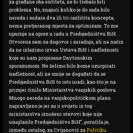
za građane oba entiteta, ne bi trebalo biti
problema. No, znajući koliko je do sada bilo
nereda i sudara dva ili tri različita koncepta,
nema pretjeranog mjesta za optimizam. To me
upućuje na oprez u radu u Predsjedništvu BiH.
Otvorena sam za dogovor i suradnju, ali na način
da ne izlazimo izvan Ustava BiH i nadležnosti
koje su nam propisane Daytonskim
sporazumom. Ne želimo bilo kome uzurpirati
nadležnost, ali ne smije se događati da se
Predsjedništvu BiH to isto uradi, kao što je na
primjer činilo Ministarstva vanjskih poslova.
Mnogo nereda na vanjskopolitičkom planu
napravljeno je jer su u svijetu iz tog
ministarstva iznošeni stavovi koje nije
usuglasilo Predsjedništvo BiH”, poručila je,
između ostalog, za Cvijanović za
Politiku
.