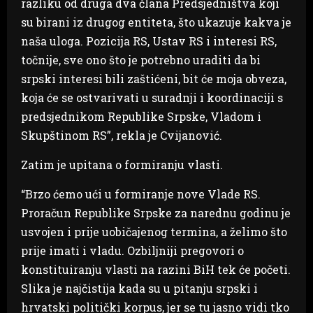
razliku od druga dva člana Predsjedništva koji
su birani iz drugog entiteta, što ukazuje kakva je
naša uloga. Pozicija RS, Ustav RS i interesi RS,
točnije, sve ono što je potrebno uraditi da bi
srpski interesi bili zaštićeni, bit će moja obveza,
koja će se ostvarivati u suradnji i koordinaciji s
predsjednikom Republike Srpske, Vladom i
Skupštinom RS”, rekla je Cvijanović.
Zatim je upitana o formiranju vlasti.
“Brzo ćemo ući u formiranje nove Vlade RS.
Proračun Republike Srpske za narednu godinu je
usvojen i prije uobičajenog termina, a želimo što
prije imati i vladu. Ozbiljniji pregovori o
konstituiranju vlasti na razini BiH tek će početi.
Slika je najčistija kada su u pitanju srpski i
hrvatski politički korpus, jer se tu jasno vidi tko