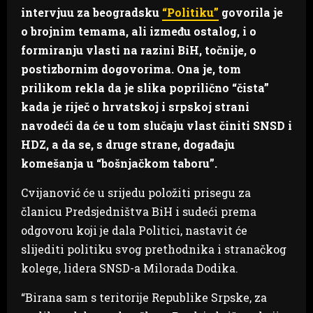
intervjuu za beogradsku
“Politiku”
govorila je
o brojnim temama, ali između ostalog, i o
formiranju vlasti na razini BiH, točnije, o
postizbornim dogovorima. Ona je, tom
prilikom rekla da je slika poprilično “čista”
kada je riječ o hrvatskoj i srpskoj strani
navodeći da će u tom slučaju vlast činiti SNSD i
HDZ, a da se, s druge strane, događaju
komešanja u “bošnjačkom taboru”.
Cvijanović će u srijedu položiti prisegu za
članicu Predsjedništva BiH i sudeći prema
odgovoru koji je dala Politici, nastavit će
slijediti politiku svog prethodnika i stranačkog
kolege, lidera SNSD-a Milorada Dodika.
“Birana sam s teritorije Republike Srpske, za