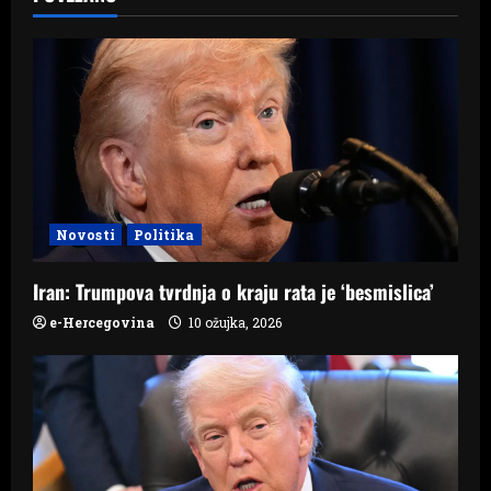
i
g
a
t
i
Novosti
Politika
o
Iran: Trumpova tvrdnja o kraju rata je ‘besmislica’
n
e-Hercegovina
10 ožujka, 2026