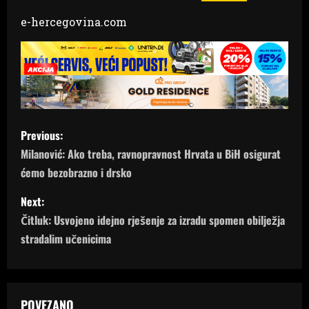
e-hercegovina.com
P
Previous:
o
Milanović: Ako treba, ravnopravnost Hrvata u BiH osigurat
ćemo bezobrazno i drsko
s
Next:
t
Čitluk: Usvojeno idejno rješenje za izradu spomen obilježja
n
stradalim učenicima
a
v
POVEZANO