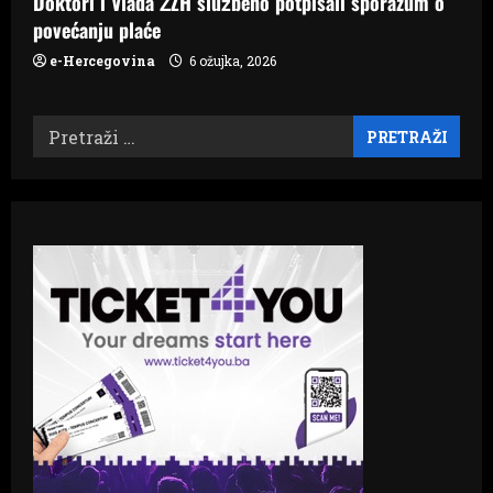
Doktori i Vlada ŽZH službeno potpisali sporazum o
povećanju plaće
e-Hercegovina
6 ožujka, 2026
Pretraži: