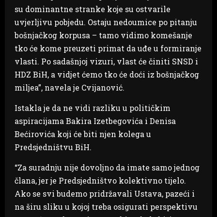
su dominantne stranke koje su ostvarile
uvjerljivu pobjedu. Ostaju nedoumice po pitanju
bošnjačkog korpusa – tamo vidimo komešanje
tko će kome preuzeti primat da uđe u formiranje
vlasti. Po sadašnjoj vizuri, vlast će činiti SNSD i
HDZ BiH, a vidjet ćemo tko će doći iz bošnjačkog
miljea”, navela je Cvijanović.
Istakla je da ne vidi razliku u političkim
aspiracijama Bakira Izetbegovića i Denisa
Bećirovića koji će biti njen kolega u
Predsjedništvu BiH.
“Za suradnju nije dovoljno da imate samo jednog
člana, jer je Predsjedništvo kolektivno tijelo.
Ako se svi budemo pridržavali Ustava, pazeći i
na širu sliku u kojoj treba osigurati perspektivu