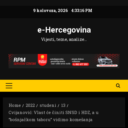
Skip
9 kolovoza, 2026
4:33:17 PM
to
content
e-Hercegovina
Vijesti, teme, analize…
Primary
Menu
Home
2022
studeni
13
Cvijanović: Vlast će činiti SNSD i HDZ, a u
“bošnjačkom taboru” vidimo komešanja