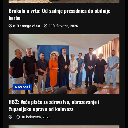
o
Brokula u vrtu: Od sadnje presadnica do obilnije
n
berbe
e-Hercegovina
10 kolovoza, 2026
Novosti
HBŽ: Veće plaće za zdravstvo, obrazovanje i
županijsku upravu od kolovoza
10 kolovoza, 2026