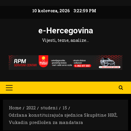
Skip
10 kolovoza, 2026
3:23:01 PM
to
content
e-Hercegovina
Vijesti, teme, analize…
Primary
Menu
Home
2022
studeni
15
Održana konstituirajuća sjednica Skupštine HBŽ,
Vukadin predložen za mandatara