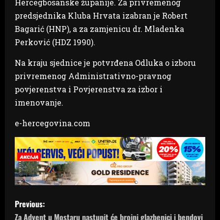
Hercegbosanske županije. Za privremenog
predsjednika Kluba Hrvata izabran je Robert
Bagarić (HNP), a za zamjenicu dr. Mladenka
Perković (HDZ 1990).
Na kraju sjednice je potvrđena Odluka o izboru
privremenog Administrativno-pravnog
povjerenstva i Povjerenstva za izbor i
imenovanje.
e-hercegovina.com
P
Previous:
Za Advent u Mostaru nastupit će brojni glazbenici i bendovi