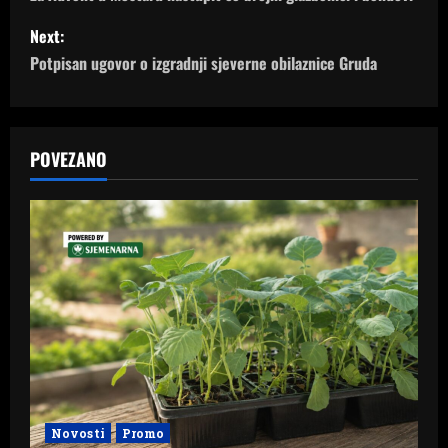
o
s
Next:
Potpisan ugovor o izgradnji sjeverne obilaznice Gruda
t
n
a
POVEZANO
v
i
g
a
t
i
Novosti
Promo