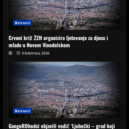
Novosti
Crveni križ ŽZH organizira ljetovanje za djecu i
mlade u Novom Vinodolskom
8 kolovoza, 2026
Novosti
GangoROhodci objavili vodič ‘Ljubuški – grad koji