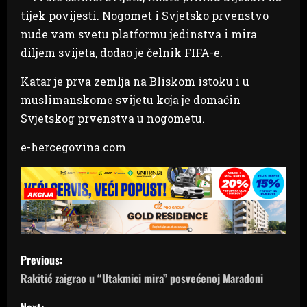
tijek povijesti. Nogomet i Svjetsko prvenstvo
nude vam svetu platformu jedinstva i mira
diljem svijeta, dodao je čelnik FIFA-e.
Katar je prva zemlja na Bliskom istoku i u
muslimanskome svijetu koja je domaćin
Svjetskog prvenstva u nogometu.
e-hercegovina.com
P
Previous:
o
Rakitić zaigrao u “Utakmici mira” posvećenoj Maradoni