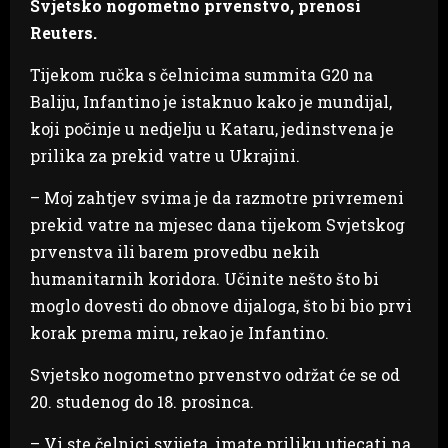
Svjetsko nogometno prvenstvo, prenosi
Reuters.
Tijekom ručka s čelnicima summita G20 na
Baliju, Infantino je istaknuo kako je mundijal,
koji počinje u nedjelju u Kataru, jedinstvena je
prilika za prekid vatre u Ukrajini.
– Moj zahtjev svima je da razmotre privremeni
prekid vatre na mjesec dana tijekom Svjetskog
prvenstva ili barem provedbu nekih
humanitarnih koridora. Učinite nešto što bi
moglo dovesti do obnove dijaloga, što bi bio prvi
korak prema miru, rekao je Infantino.
Svjetsko nogometno prvenstvo održat će se od
20. studenog do 18. prosinca.
– Vi ste čelnici svijeta, imate priliku utjecati na