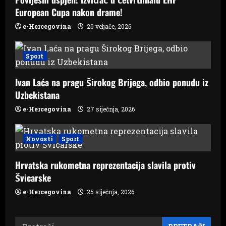
n
European Cupa nakon drame!
e-Hercegovina
20 veljače, 2026
Sport
Ivan Laća na pragu Širokog Brijega, odbio ponudu iz
Uzbekistana
e-Hercegovina
27 siječnja, 2026
Novosti
Sport
Hrvatska rukometna reprezentacija slavila protiv
Švicarske
e-Hercegovina
25 siječnja, 2026
Pretraži: