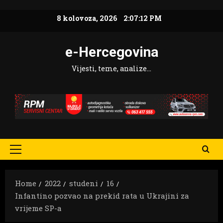
Skip
8 kolovoza, 2026
2:07:13 PM
to
content
e-Hercegovina
Vijesti, teme, analize…
Primary
Menu
Home
2022
studeni
16
Infantino pozvao na prekid rata u Ukrajini za
vrijeme SP-a