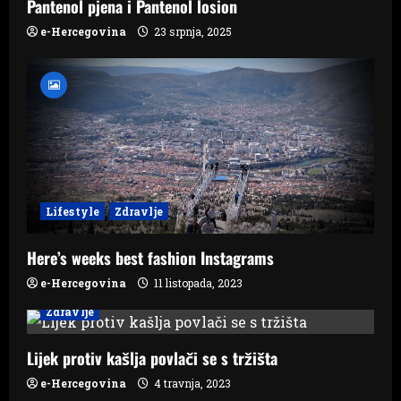
Pantenol pjena i Pantenol losion
a
e-Hercegovina
23 srpnja, 2025
t
i
o
n
Lifestyle
Zdravlje
Here’s weeks best fashion Instagrams
e-Hercegovina
11 listopada, 2023
Zdravlje
Lijek protiv kašlja povlači se s tržišta
e-Hercegovina
4 travnja, 2023