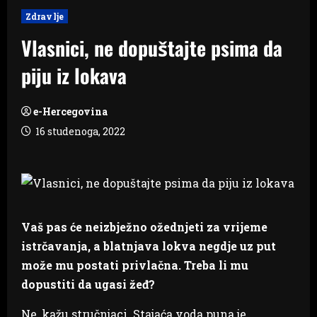
Zdravlje
Vlasnici, ne dopuštajte psima da
piju iz lokava
e-Hercegovina
16 studenoga, 2022
Vaš pas će neizbježno ožednjeti za vrijeme
istrčavanja, a blatnjava lokva negdje uz put
može mu postati privlačna. Treba li mu
dopustiti da ugasi žeđ?
Ne, kažu stručnjaci. Stajaća voda puna je