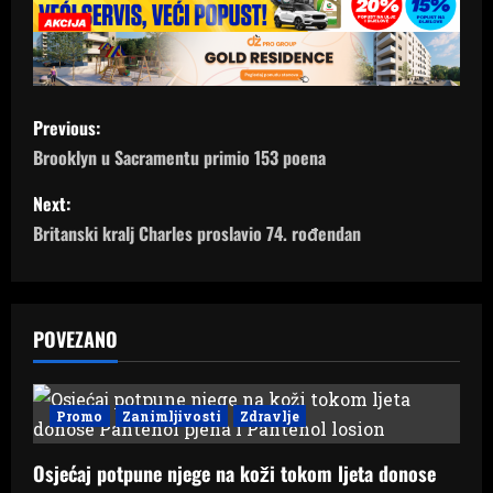
P
Previous:
o
Brooklyn u Sacramentu primio 153 poena
s
Next:
Britanski kralj Charles proslavio 74. rođendan
t
n
a
POVEZANO
v
Promo
Zanimljivosti
Zdravlje
i
Osjećaj potpune njege na koži tokom ljeta donose
g