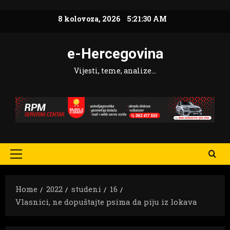
Skip
8 kolovoza, 2026
5:21:31 AM
to
content
e-Hercegovina
Vijesti, teme, analize…
Primary
Menu
Home
2022
studeni
16
Vlasnici, ne dopuštajte psima da piju iz lokava