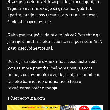
Rizik je posebno velik za pse koji nisu cijepljeni.
Tipični znaci infekcije su groznica, gubitak
apetita, proljev, povraćanje, krvarenje iz nosa i
žućkasta boja sluznice.
Kako psa spriječiti da pije iz lokve? Potrebno ga
je uvijek imati na oku i zaustaviti povikom “ne”,
kažu pseći bihevioristi.
Dobro je sa sobom uvijek imati bocu čiste vode
koja se može ponuditi žednome psu, a ako je
nema, voda iz potoka uvijek je bolji izbor od one
iz neke bare jer je količina nečistoća u
tekućicama obično manja.
e-hercegovina.com