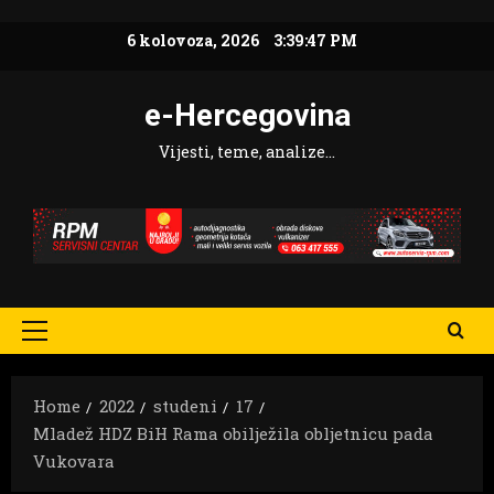
Skip
6 kolovoza, 2026
3:39:48 PM
to
content
e-Hercegovina
Vijesti, teme, analize…
Primary
Menu
Home
2022
studeni
17
Mladež HDZ BiH Rama obilježila obljetnicu pada
Vukovara