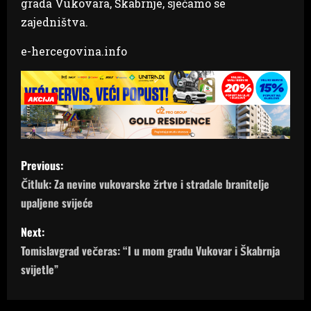
grada Vukovara, Škabrnje, sjećamo se
zajedništva.
e-hercegovina.info
P
Previous:
o
Čitluk: Za nevine vukovarske žrtve i stradale branitelje
upaljene svijeće
s
Next:
t
Tomislavgrad večeras: “I u mom gradu Vukovar i Škabrnja
n
svijetle”
a