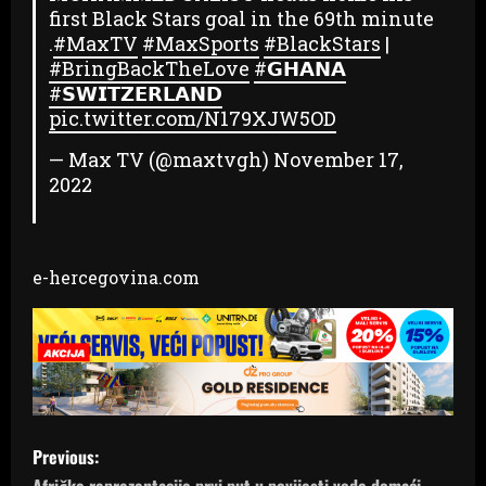
first Black Stars goal in the 69th minute
.
#MaxTV
#MaxSports
#BlackStars
|
#BringBackTheLove
#𝗚𝗛𝗔𝗡𝗔
#𝗦𝗪𝗜𝗧𝗭𝗘𝗥𝗟𝗔𝗡𝗗
pic.twitter.com/N179XJW5OD
— Max TV (@maxtvgh)
November 17,
2022
e-hercegovina.com
P
Previous: