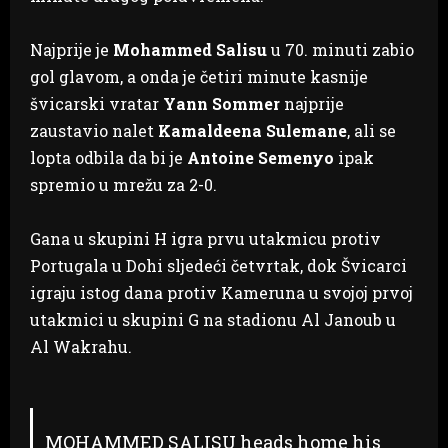
Najprije je
Mohammed Salisu
u 70. minuti zabio
gol glavom, a onda je četiri minute kasnije
švicarski vratar
Yann Sommer
najprije
zaustavio nalet
Kamaldeena Sulemane
, ali se
lopta odbila da bi je
Antoine Semenyo
ipak
spremio u mrežu za 2-0.
Gana u skupini H igra prvu utakmicu protiv
Portugala u Dohi sljedeći četvrtak, dok Švicarci
igraju istog dana protiv Kameruna u svojoj prvoj
utakmici u skupini G na stadionu Al Janoub u
Al Wakrahu.
MOHAMMED SALISU heads home his