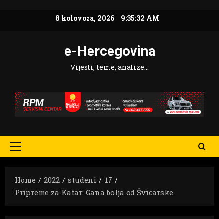
Skip
8 kolovoza, 2026
9:35:33 AM
to
content
e-Hercegovina
Vijesti, teme, analize…
Primary
Menu
Home
2022
studeni
17
Pripreme za Katar: Gana bolja od Švicarske