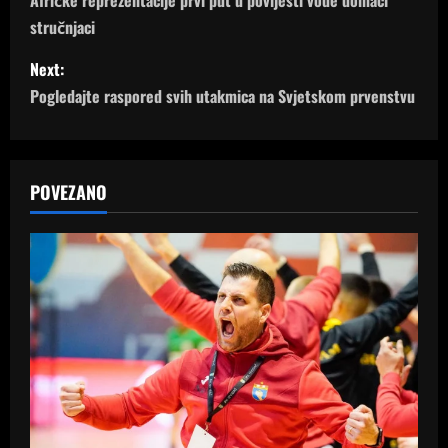
o
Afričke reprezentacije prvi put u povijesti vode domaći
stručnjaci
s
Next:
t
Pogledajte raspored svih utakmica na Svjetskom prvenstvu
n
a
POVEZANO
v
i
g
a
t
i