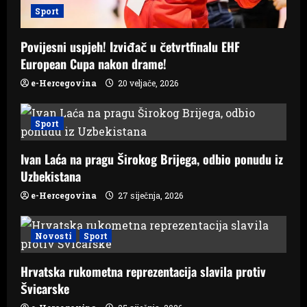
o
Sport
n
Povijesni uspjeh! Izviđač u četvrtfinalu EHF
European Cupa nakon drame!
e-Hercegovina
20 veljače, 2026
Sport
Ivan Laća na pragu Širokog Brijega, odbio ponudu iz
Uzbekistana
e-Hercegovina
27 siječnja, 2026
Novosti
Sport
Hrvatska rukometna reprezentacija slavila protiv
Švicarske