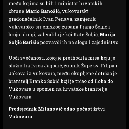
među kojima su bili i ministar hrvatskih
obrane
Mario Banožić,
vukovarski
gradonačelnik Ivan Penava, zamjenik
vukvarsko-srijemskog župana Franjo Šoljić i
brojni drugi, zahvalila je kći Kate Šoljić,
Marija
Šoljić Barišić
pozvavši ih na slogu i zajedništvo.
Uoči svečanosti kojoj je prethodila misa koju je
služio fra Ivica Jagodić, župnik Župe sv. Filipa i
Jakova iz Vukovara, među okupljene dotrčao je
branitelj Branko Šubić koji je trčao od Iloka do
Vukovara u spomen na hrvatske branitelje
Vukovara.
Predsjednik Milanović odao počast žrtvi
Vukovara