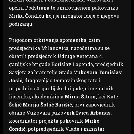
općini Podstrana te umirovljenom pukovniku
Mirku Čondiću koji je inicijator ideje o njegovu
podizanju.
Prigodom otkrivanja spomenika, osim
predsjednika Milanovića, nazočnima su se
obratili predsjednik Udruge veterana 4.
gardijske brigade Borislav Lapenda, predsjednik
Savjeta za branitelje Grada Vukovar
a Tomislav
Josić,
dragovoljac Domovinskog rata i
pripadnica 4. gardijske brigade, uime ratnih
liječnika, akademkinja
Mirna Šitum,
kći Kate
Šoljić
Marija Šoljić Barišić,
prvi zapovjednik
obrane Vukovara pukovnik
Ivica Arbanas
,
koordinator projekta pukovnik
Mirko
Čondić,
potpredsjednik Vlade i ministar