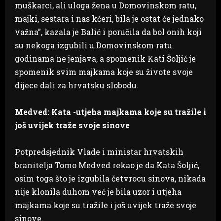
muškarci, ali uloga žena u Domovinskom ratu,
majki, sestara i nas kćeri, bila je ostat će jednako
važna”, kazala je Balić i poručila da bol onih koji
su nekoga izgubili u Domovinskom ratu
godinama ne jenjava, a spomenik Kati Šoljić je
spomenik svim majkama koje su živote svoje
dijece dali za hrvatsku slobodu.
Medved: Kata -utjeha majkama koje su tražile i
još uvijek traže svoje sinove
Potpredsjednik Vlade i ministar hrvatskih
branitelja Tomo Medved rekao je da Kata Šoljić,
osim toga što je izgubila četvrocu sinova, nikada
nije klonila duhom već je bila uzor i utjeha
majkama koje su tražile i još uvijek traže svoje
sinove.