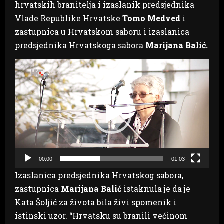
hrvatskih branitelja i izaslanik predsjednika
Vlade Republike Hrvatske
Tomo Medved
i
zastupnica u Hrvatskom saboru i izaslanica
predsjednika Hrvatskoga sabora
Marijana Balić.
Reproduktor
videozapisa
00:00
01:03
Izaslanica predsjednika Hrvatskog sabora,
zastupnica
Marijana Balić
istaknula je da je
Kata Šoljić za života bila živi spomenik i
istinski uzor. “Hrvatsku su branili većinom