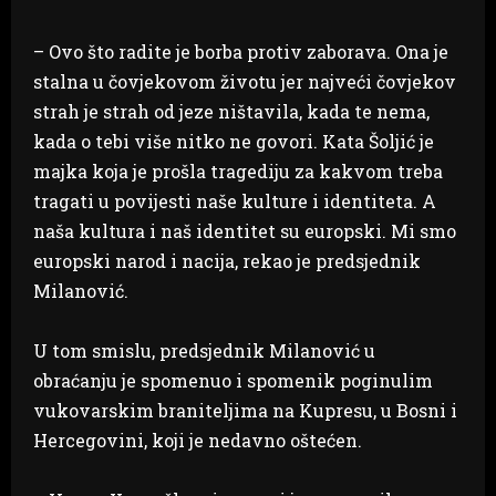
– Ovo što radite je borba protiv zaborava. Ona je
stalna u čovjekovom životu jer najveći čovjekov
strah je strah od jeze ništavila, kada te nema,
kada o tebi više nitko ne govori. Kata Šoljić je
majka koja je prošla tragediju za kakvom treba
tragati u povijesti naše kulture i identiteta. A
naša kultura i naš identitet su europski. Mi smo
europski narod i nacija, rekao je predsjednik
Milanović.
U tom smislu, predsjednik Milanović u
obraćanju je spomenuo i spomenik poginulim
vukovarskim braniteljima na Kupresu, u Bosni i
Hercegovini, koji je nedavno oštećen.