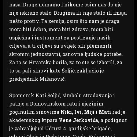
naša. Druge nemamo i nikome osim nas do nje
nije iskreno stalo. Drugima ili nije stalo ili imaju
nešto protiv. Ta zemlja, osim što nam je draga
mora biti dobra, mora biti zdrava, mora biti
uspješna i instrument za postizanje naših
ciljeva, a ti ciljevi su uvijek bili plemeniti,
skromni jednostavni, osnovne ljudske potrebe.
Za to se Hrvatska borila, za to ste se izborili, za
to su pali sinovi kate Šoljić, zaključio je
predsjednik Milanović.
Spomenik Kati Šoljić, simbolu stradavanja i
patnje u Domovinskom ratu i njezinim
poginulim sinovima
Niki, Ivi, Miji i Mati
rad je
akademskog kipara
Vene Jerkovića,
a podignut
je zahvaljujući Udruzi 4. gardijske brigade,
udruzi Oluja iz Podstrane, Gradu Vukovaru i