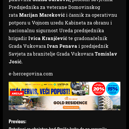
Predsjednika za veterane Domovinskog
rata
Marijan Mareković
i časnik za operativnu
potporu u Vojnom uredu Kabineta za obranu i
nacionalnu sigurnost Ureda predsjednika
brigadir
Ivica Kranjčević
te gradonačelnik
Grada Vukovara
Ivan Penava
i predsjednik
Savjeta za branitelje Grada Vukovara
Tomislav
Josić.
e-hercegovina.com
P
Previous:
Optuženi za ubojstvo kod Omiša kažu da ne razumiju