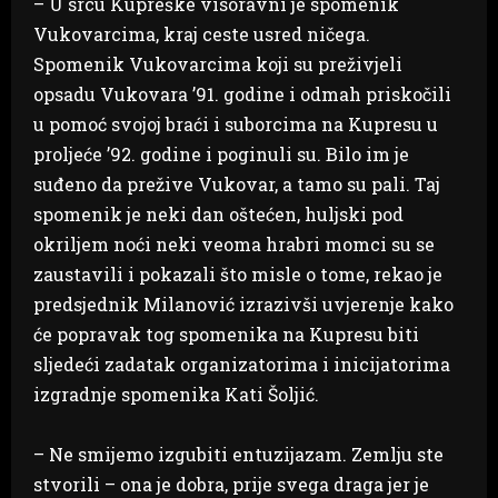
– U srcu Kupreške visoravni je spomenik
Vukovarcima, kraj ceste usred ničega.
Spomenik Vukovarcima koji su preživjeli
opsadu Vukovara ’91. godine i odmah priskočili
u pomoć svojoj braći i suborcima na Kupresu u
proljeće ’92. godine i poginuli su. Bilo im je
suđeno da prežive Vukovar, a tamo su pali. Taj
spomenik je neki dan oštećen, huljski pod
okriljem noći neki veoma hrabri momci su se
zaustavili i pokazali što misle o tome, rekao je
predsjednik Milanović izrazivši uvjerenje kako
će popravak tog spomenika na Kupresu biti
sljedeći zadatak organizatorima i inicijatorima
izgradnje spomenika Kati Šoljić.
– Ne smijemo izgubiti entuzijazam. Zemlju ste
stvorili – ona je dobra, prije svega draga jer je