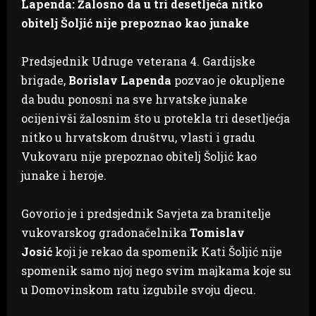
Lapenda: Žalosno da u tri desetljeća nitko
obitelj Šoljić nije prepoznao kao junake
Predsjednik Udruge veterana 4. Gardijske
brigade,
Borislav Lapenda
pozvao je okupljene
da budu ponosni na sve hrvatske junake
ocijenivši žalosnim što u protekla tri desetljećja
nitko u hrvatskom društvu, vlasti i gradu
Vukovaru nije prepoznao obitelj Šoljić kao
junake i heroje.
Govorio je i predsjednik Savjeta za branitelje
vukovarskog gradonačelnika
Tomislav
Josić
koji je rekao da spomenik Kati Šoljić nije
spomenik samo njoj nego svim majkama koje su
u Domovinskom ratu izgubile svoju djecu.