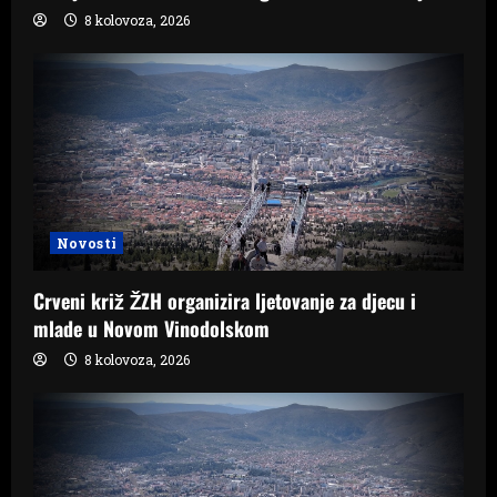
o
8 kolovoza, 2026
n
Novosti
Crveni križ ŽZH organizira ljetovanje za djecu i
mlade u Novom Vinodolskom
8 kolovoza, 2026