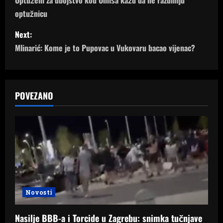
o
optužnicu
s
Next:
t
Mlinarić: Kome je to Pupovac u Vukovaru bacao vijenac?
n
a
POVEZANO
v
i
g
a
t
Novosti
i
Nasilje BBB-a i Torcide u Zagrebu: snimka tučnjave