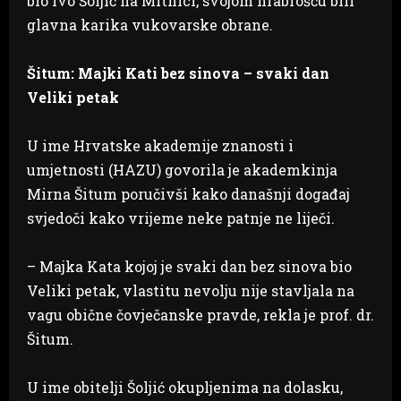
bio Ivo Šoljić na Mitnici, svojom hrabrošću bili
glavna karika vukovarske obrane.
Šitum: Majki Kati bez sinova – svaki dan
Veliki petak
U ime Hrvatske akademije znanosti i
umjetnosti (HAZU) govorila je akademkinja
Mirna Šitum poručivši kako današnji događaj
svjedoči kako vrijeme neke patnje ne liječi.
– Majka Kata kojoj je svaki dan bez sinova bio
Veliki petak, vlastitu nevolju nije stavljala na
vagu obične čovječanske pravde, rekla je prof. dr.
Šitum.
U ime obitelji Šoljić okupljenima na dolasku,