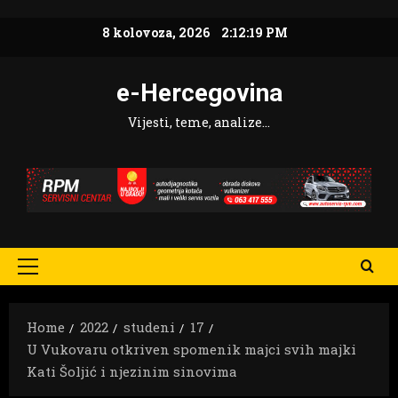
Skip
8 kolovoza, 2026
2:12:20 PM
to
content
e-Hercegovina
Vijesti, teme, analize…
Primary
Menu
Home
2022
studeni
17
U Vukovaru otkriven spomenik majci svih majki
Kati Šoljić i njezinim sinovima