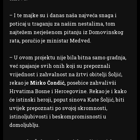
– I te majke su i danas naša najveća snaga i
poticaj u traganju za našim nestalima, tom
najtežem nerješenom pitanju iz Domovinskog
rata, poručio je ministar Medved.
– U ovom projektu nije bila bitna samo gradnja,
već spajanje svih onih koji su prepoznali
vrijednost i zahvalnost na žrtvi obitelji Šoljić,
rekao je
Mirko Čondić,
posebice zahvalivši
Hrvatima Bosne i Hercegovine. Rekao je i kako
će istinski heroji, poput sinova Kate Šoljić, biti
uvijek prepoznati po svojoj skromnosti,
istinoljubivosti i beskompromisnosti u
domoljublju.