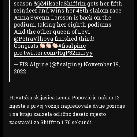
season!!!
@MikaelaShiffrin
gets her fifth
reindeer and wins her 48th slalom race
Anna Swenn Larsson is back on the
podium, taking her eighth podiums
And the other queen of Levi
@PetraVlhova
finished third!
Congrats
#fisalpine
pic.twitter.com/HgP32m1ryy
— FIS Alpine (@fisalpine)
November 19,
2022
Hrvatska skijašica Leona Popović je nakon 12.
mjesta u prvoj vožnji napredovala dvije pozicije
i na kraju zauzela odlično deseto mjesto
zaostavši za Shiffrin 1.70 sekundi.