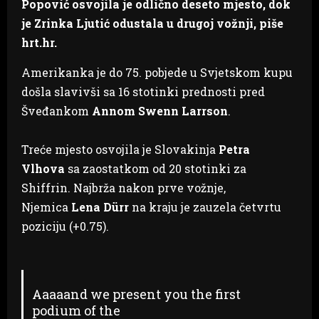
Popović osvojila je odlično deseto mjesto, dok
je Zrinka Ljutić odustala u drugoj vožnji, piše
hrt.hr.
Amerikanka je do 75. pobjede u Svjetskom kupu
došla slavivši sa 16 stotinki prednosti pred
Šveđankom
Annom Swenn Larrson
.
Treće mjesto osvojila je Slovakinja
Petra
Vlhova
sa zaostatkom od 20 stotinki za
Shiffrin. Najbrža nakon prve vožnje,
Njemica
Lena Dürr
na kraju je zauzela četvrtu
poziciju (+0.75).
Aaaaand we present you the first
podium of the