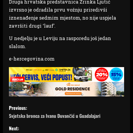
Druga hrvatska predstavnica Zrinka Ljutić
izvrsno je odradila prvu vožnju priredivši
iznenađenje sedmim mjestom, no nije uspjela
završiti drugi ‘lauf’.
U nedjelju je u Leviju na rasporedu još jedan
slalom.
e-hercegovina.com
P
Previous:
o
Svjetska bronca za Ivanu Duvančić u Guadalajari
s
Next: