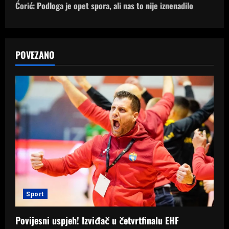
Ćorić: Podloga je opet spora, ali nas to nije iznenadilo
t
n
a
POVEZANO
v
i
g
a
t
i
Sport
o
Povijesni uspjeh! Izviđač u četvrtfinalu EHF