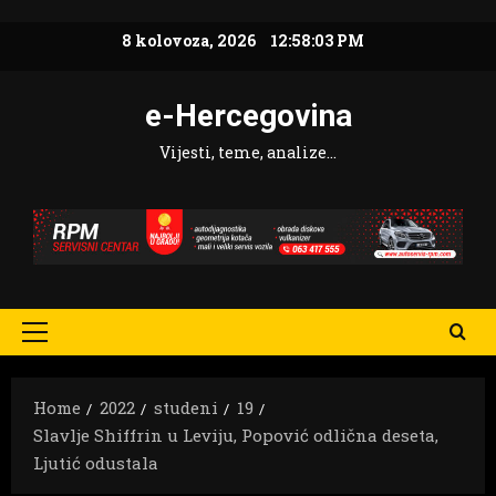
Skip
8 kolovoza, 2026
12:58:04 PM
to
content
e-Hercegovina
Vijesti, teme, analize…
Primary
Menu
Home
2022
studeni
19
Slavlje Shiffrin u Leviju, Popović odlična deseta,
Ljutić odustala