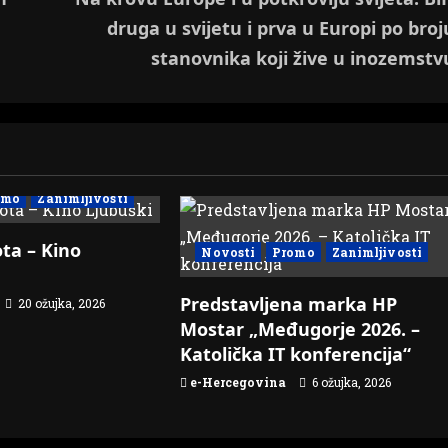
druga u svijetu i prva u Europi po broj
stanovnika koji žive u inozemstv
omo
Zanimljivosti
ta – Kino
Novosti
Promo
Zanimljivosti
Predstavljena marka HP
20 ožujka, 2026
Mostar „Međugorje 2026. –
Katolička IT konferencija“
e-Hercegovina
6 ožujka, 2026