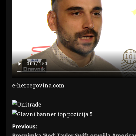
e-hercegovina.com
P
Previous:
Presnimka ‘Red’ Taylor Swift osvojila America