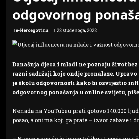
odgovornog ponaš
e-Hercegovina
22 studenoga, 2022
Današnja djeca i mladi ne poznaju život bez
razni sadržaji koje ondje pronalaze. Upravo 
je školu odgovornosti kako bi osvijestio inf
odgovornog ponašanja u online svijetu, piše 
Nenada na YouTubeu prati gotovo 140.000 ljud
posao, a onima koji ga prate – izvor zabave i 
– Nisam znao da ja imam toliko utjecaja na nji