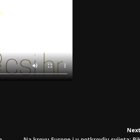
Next
n
Na krovu Europe i u potkrovlju svijeta: Bi