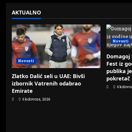
o
AKTUALNO
n
Novosti
Domagoj N
Novosti
Fest iz g
publika j
Zlatko Dalić seli u UAE: Bivši
pokretač
izbornik Vatrenih odabrao
6 kolovo
Emirate
6 kolovoza, 2026