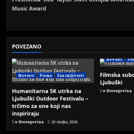
o
Music Award
s
t
n
POVEZANO
a
Novosti
Pr
v
Filmska subo
Novosti
Promo
Zanimljivosti
i
Ljubuški
g
Humanitarna 5K utrka na
e-Hercegovina
Ljubuški Outdoor Festivalu –
a
trčimo za one koji nas
inspiriraju
t
e-Hercegovina
20 ožujka, 2026
i