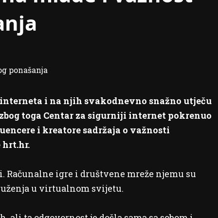
anja
 interneta i na njih svakodnevno snažno utječu
zbog toga Centar za sigurniji internet pokrenuo
luencere i kreatore sadržaja o važnosti
hrt.hr.
i. Računalne igre i društvene mreže njemu su
druženja u virtualnom svijetu.
h, ali ta odgovornost je došla sama sa sobom i