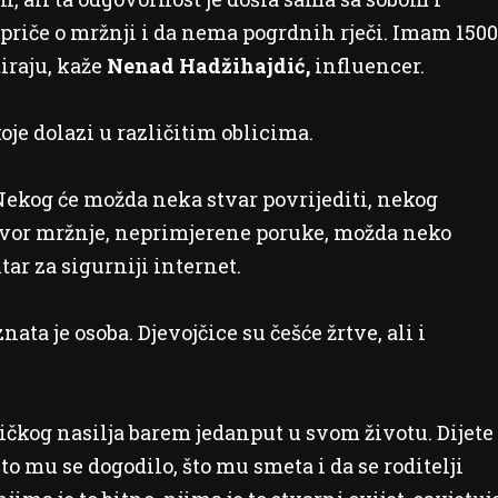
priče o mržnji i da nema pogrdnih rječi. Imam 1500
iraju, kaže
Nenad Hadžihajdić,
influencer.
oje dolazi u različitim oblicima.
 Nekog će možda neka stvar povrijediti, nekog
ovor mržnje, neprimjerene poruke, možda neko
tar za sigurniji internet.
ata je osoba. Djevojčice su češće žrtve, ali i
ničkog nasilja barem jedanput u svom životu. Dijete
to mu se dogodilo, što mu smeta i da se roditelji