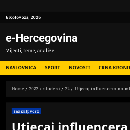
Skip
to
6 kolovoza, 2026
content
e-Hercegovina
Vijesti, teme, analize…
NASLOVNICA
SPORT
NOVOSTI
CRNA KRONI
Home
2022
studeni
22
Utjecaj influencera na m
Zanimljivosti
Utjecaj influencera