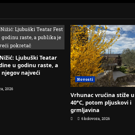
ižić: Ljubuški Teatar
odine u godinu raste, a
e njegov najveći
Novosti
za, 2026
Vrhunac vrućina stiže u
40°C, potom pljuskovi i
grmljavina
6 kolovoza, 2026