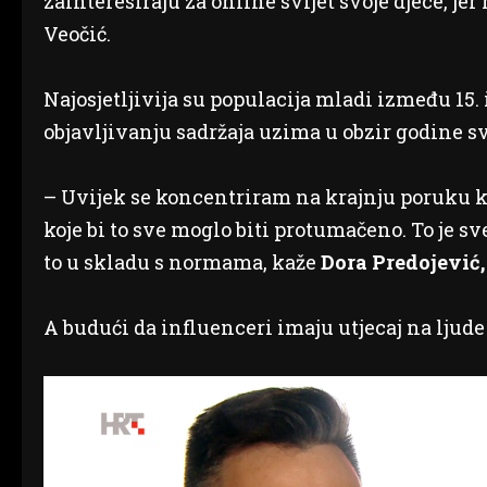
zainteresiraju za online svijet svoje djece, jer 
Veočić.
Najosjetljivija su populacija mladi između 15.
objavljivanju sadržaja uzima u obzir godine svo
– Uvijek se koncentriram na krajnju poruku koj
koje bi to sve moglo biti protumačeno. To je s
to u skladu s normama, kaže
Dora Predojević,
A budući da influenceri imaju utjecaj na ljude 