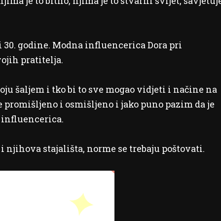
njima je to bitno, njima je to stvarni svijet, savjetuj
 i 30. godine. Modna influencerica Dora pri
jih pratitelja.
u šaljem i tko bi to sve mogao vidjeti i načine na
ve promišljeno i osmišljeno i jako puno pazim da je
influencerica.
i njihova stajališta, norme se trebaju poštovati.