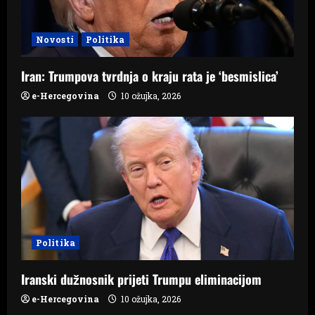
t
i
Novosti
Politika
o
Iran: Trumpova tvrdnja o kraju rata je ‘besmislica’
n
e-Hercegovina
10 ožujka, 2026
Politika
Iranski dužnosnik prijeti Trumpu eliminacijom
e-Hercegovina
10 ožujka, 2026