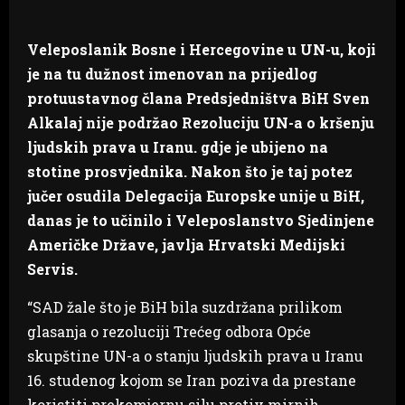
Veleposlanik Bosne i Hercegovine u UN-u, koji
je na tu dužnost imenovan na prijedlog
protuustavnog člana Predsjedništva BiH Sven
Alkalaj nije podržao Rezoluciju UN-a o kršenju
ljudskih prava u Iranu. gdje je ubijeno na
stotine prosvjednika. Nakon što je taj potez
jučer osudila Delegacija Europske unije u BiH,
danas je to učinilo i Veleposlanstvo Sjedinjene
Američke Države, javlja Hrvatski Medijski
Servis.
“SAD žale što je BiH bila suzdržana prilikom
glasanja o rezoluciji Trećeg odbora Opće
skupštine UN-a o stanju ljudskih prava u Iranu
16. studenog kojom se Iran poziva da prestane
koristiti prekomjernu silu protiv mirnih