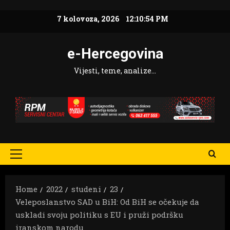
Skip
7 kolovoza, 2026
12:10:56 PM
to
content
e-Hercegovina
Vijesti, teme, analize…
Primary
Menu
Home
2022
studeni
23
Veleposlanstvo SAD u BiH: Od BiH se očekuje da
uskladi svoju politiku s EU i pruži podršku
iranskom narodu