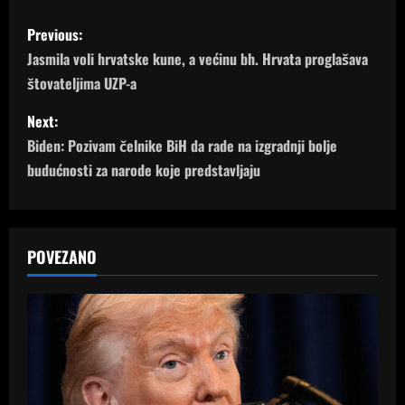
P
Previous:
o
Jasmila voli hrvatske kune, a većinu bh. Hrvata proglašava
štovateljima UZP-a
s
Next:
t
Biden: Pozivam čelnike BiH da rade na izgradnji bolje
n
budućnosti za narode koje predstavljaju
a
v
POVEZANO
i
g
a