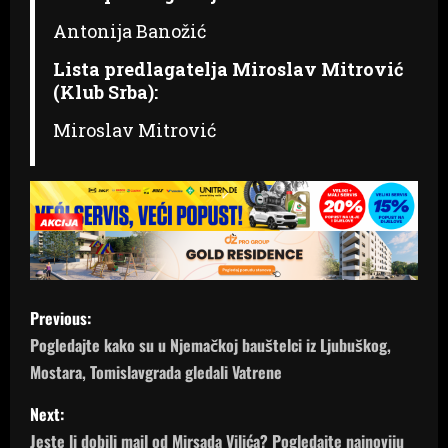
Antonija Banožić
Lista predlagatelja Miroslav Mitrović
(Klub Srba):
Miroslav Mitrović
P
Previous:
o
Pogledajte kako su u Njemačkoj bauštelci iz Ljubuškog,
Mostara, Tomislavgrada gledali Vatrene
s
Next:
t
Jeste li dobili mail od Mirsada Vilića? Pogledajte najnoviju