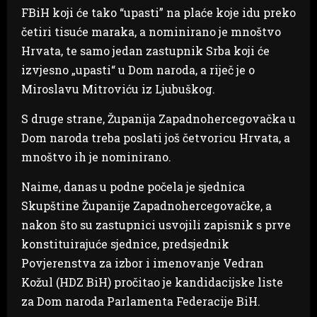
FBiH koji će tako “upasti” na plaće koje idu preko
četiri tisuće maraka, a nominirano je mnoštvo
Hrvata, te samo jedan zastupnik Srba koji će
izvjesno „upasti“ u Dom naroda, a riječ je o
Miroslavu Mitroviću iz Ljubuškog.
S druge strane, Županija Zapadnohercegovačka u
Dom naroda treba poslati još četvoricu Hrvata, a
mnoštvo ih je nominirano.
Naime, danas u podne počela je sjednica
Skupštine Županije Zapadnohercegovačke, a
nakon što su zastupnici usvojili zapisnik s prve
konstituirajuće sjednice, predsjednik
Povjerenstva za izbor i imenovanje Vedran
Kožul (HDZ BiH) pročitao je kandidacijske liste
za Dom naroda Parlamenta Federacije BiH.