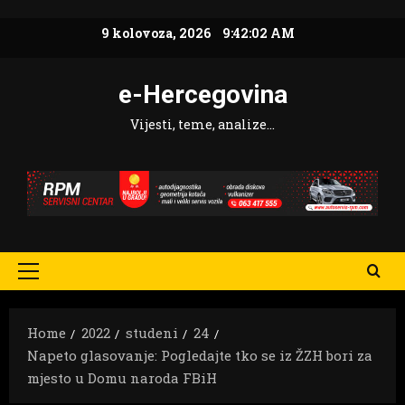
Skip
9 kolovoza, 2026
9:42:04 AM
to
content
e-Hercegovina
Vijesti, teme, analize…
Primary
Menu
Home
2022
studeni
24
Napeto glasovanje: Pogledajte tko se iz ŽZH bori za
mjesto u Domu naroda FBiH