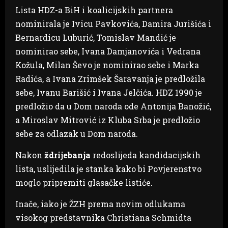
Lista HDZ-a BiH i koalicijskih partnera
nominirala je Ivicu Pavkovića, Damira Jurišića i
Bernardicu Luburić, Tomislav Mandić je
nominirao sebe, Ivana Damjanovića i Vedrana
Kožula, Milan Ševo je nominirao sebe i Marka
Radića, a Ivana Zrimšek Šaravanja je predložila
sebe, Ivanu Barišić i Ivana Jelčića. HDZ 1990 je
predložio da u Dom naroda ode Antonija Banožić,
a Miroslav Mitrović iz Kluba Srba je predložio
sebe za odlazak u Dom naroda.
Nakon
ždrijebanja
redoslijeda kandidacijskih
lista, uslijedila je stanka kako bi Povjerenstvo
moglo pripremiti glasačke listiće.
Inače, iako je ŽZH prema novim odlukama
visokog predstavnika Christiana Schmidta