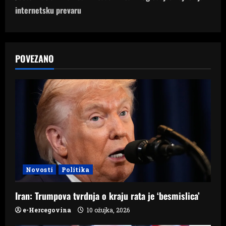
n
internetsku prevaru
a
v
POVEZANO
i
g
a
t
i
Novosti
Politika
o
Iran: Trumpova tvrdnja o kraju rata je ‘besmislica’
n
e-Hercegovina
10 ožujka, 2026