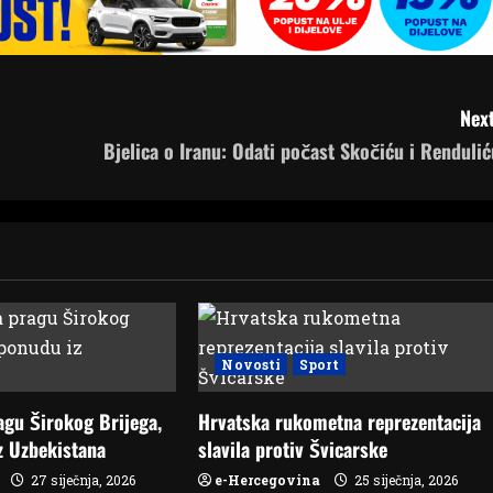
Next
Bjelica o Iranu: Odati počast Skočiću i Rendulić
Novosti
Sport
agu Širokog Brijega,
Hrvatska rukometna reprezentacija
z Uzbekistana
slavila protiv Švicarske
27 siječnja, 2026
e-Hercegovina
25 siječnja, 2026