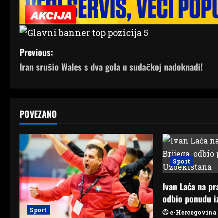
P
Previous:
Iran srušio Wales s dva gola u sudačkoj nadoknadi!
o
s
t
POVEZANO
n
a
Sport
v
Ivan Laća na pr
i
odbio ponudu i
Sport
g
e-Hercegovina