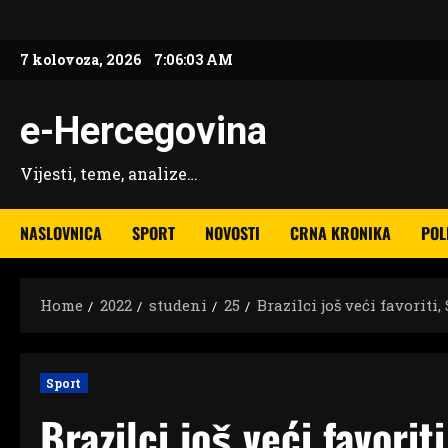
Skip
to
7 kolovoza, 2026
7:06:03 AM
content
e-Hercegovina
Vijesti, teme, analize…
NASLOVNICA
SPORT
NOVOSTI
CRNA KRONIKA
POL
Home
2022
studeni
25
Brazilci još veći favoriti
Sport
Brazilci još veći favorit