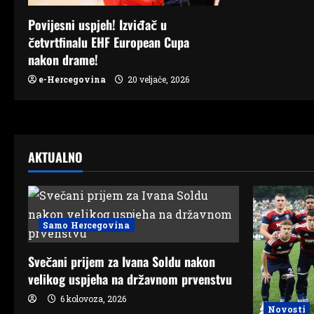
a
Povijesni uspjeh! Izviđač u
četvrtfinalu EHF European Cupa
t
nakon drame!
i
e-Hercegovina
20 veljače, 2026
o
n
AKTUALNO
Samo Hercegovina
Svečani prijem za Ivana Soldu nakon
velikog uspjeha na državnom prvenstvu
6 kolovoza, 2026
Novosti