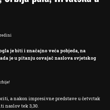
mogla je biti i značajno veća pobjeda, na
kada je u pitanju osvajač naslova svjetskog
rbije!
voriti, a nakon impresivne predstave u četvrtak
iti naslov tek 3,30.