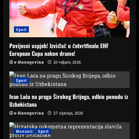
a
t
i
Sport
o
Povijesni uspjeh! Izviđač u četvrtfinalu EHF
n
European Cupa nakon drame!
e-Hercegovina
20 veljače, 2026
Sport
Ivan Laća na pragu Širokog Brijega, odbio ponudu iz
Uzbekistana
e-Hercegovina
27 siječnja, 2026
Novosti
Sport