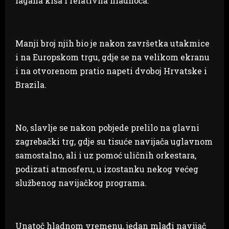
lagana kiša i relativna hladnoća.
Manji broj njih bio je nakon završetka utakmice
i na Europskom trgu, gdje se na velikom ekranu
i na otvorenom pratio napeti dvoboj Hrvatske i
Brazila.
No, slavlje se nakon pobjede prelilo na glavni
zagrebački trg, gdje su tisuće navijača uglavnom
samostalno, ali i uz pomoć uličnih orkestara,
podizati atmosferu, u izostanku nekog većeg
službenog navijačkog programa.
Unatoč hladnom vremenu, jedan mlađi navijač