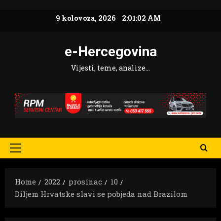
Skip
9 kolovoza, 2026
2:01:03 AM
to
content
e-Hercegovina
Vijesti, teme, analize…
Primary
Menu
Home
2022
prosinac
10
Diljem Hrvatske slavi se pobjeda nad Brazilom