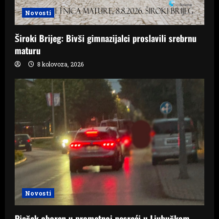
Novosti
Široki Brijeg: Bivši gimnazijalci proslavili srebrnu
maturu
8 kolovoza, 2026
Novosti
Pješak oboren u prometnoj nesreći u Ljubuškom,