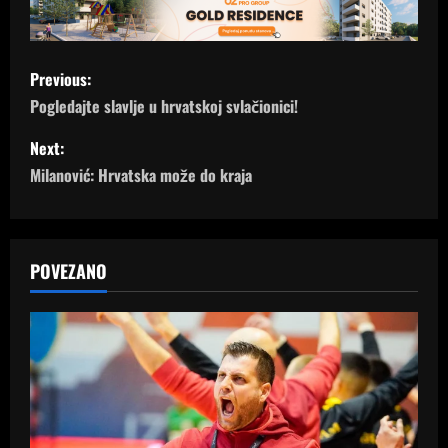
P
Previous:
o
Pogledajte slavlje u hrvatskoj svlačionici!
s
Next:
Milanović: Hrvatska može do kraja
t
n
a
POVEZANO
v
i
g