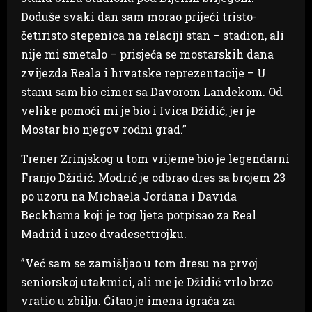
Doduše svaki dan sam morao prijeći tristo-
četiristo stepenica na relaciji stan – stadion, ali
nije mi smetalo – prisjeća se mostarskih dana
zvijezda Reala i hrvatske reprezentacije – U
stanu sam bio cimer sa Davorom Landekom. Od
velike pomoći mi je bio i Ivica Džidić, jer je
Mostar bio njegov rodni grad.”
Trener Zrinjskog u tom vrijeme bio je legendarni
Franjo Džidić. Modrić je odbrao dres sa brojem 23
po uzoru na Michaela Jordana i Davida
Beckhama koji je tog ljeta potpisao za Real
Madrid i uzeo dvadesettrojku.
”Već sam se zamišljao u tom dresu na prvoj
seniorskoj utakmici, ali me je Džidić vrlo brzo
vratio u zbilju. Čitao je imena igrača za