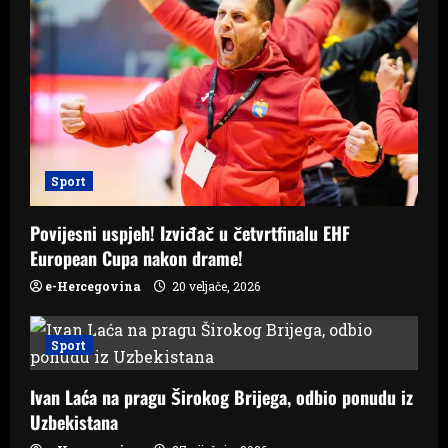
g
a
t
i
o
Sport
n
Povijesni uspjeh! Izviđač u četvrtfinalu EHF
European Cupa nakon drame!
e-Hercegovina
20 veljače, 2026
Sport
Ivan Laća na pragu Širokog Brijega, odbio ponudu iz
Uzbekistana