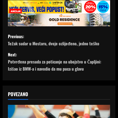
P
Previous:
o
Težak sudar u Mostaru, dvoje ozlijeđeno, jedno teško
s
Next:
Potvrđena presuda za poticanje na ubojstvo u Čapljini:
t
Izišao iz BMW-a i navodio da mu puca u glavu
n
a
POVEZANO
v
i