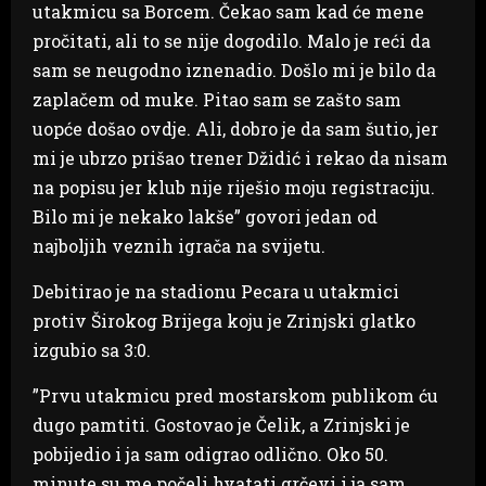
utakmicu sa Borcem. Čekao sam kad će mene
pročitati, ali to se nije dogodilo. Malo je reći da
sam se neugodno iznenadio. Došlo mi je bilo da
zaplačem od muke. Pitao sam se zašto sam
uopće došao ovdje. Ali, dobro je da sam šutio, jer
mi je ubrzo prišao trener Džidić i rekao da nisam
na popisu jer klub nije riješio moju registraciju.
Bilo mi je nekako lakše” govori jedan od
najboljih veznih igrača na svijetu.
Debitirao je na stadionu Pecara u utakmici
protiv Širokog Brijega koju je Zrinjski glatko
izgubio sa 3:0.
”Prvu utakmicu pred mostarskom publikom ću
dugo pamtiti. Gostovao je Čelik, a Zrinjski je
pobijedio i ja sam odigrao odlično. Oko 50.
minute su me počeli hvatati grčevi i ja sam