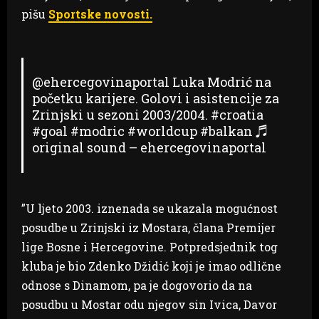
pišu
Sportske novosti.
@ehercegovinaportal
Luka Modrić na
početku karijere. Golovi i asistencije za
Zrinjski u sezoni 2003/2004.
#croatia
#goal
#modric
#worldcup
#balkan
♬
original sound – ehercegovinaportal
”U ljeto 2003. iznenada se ukazala mogućnost
posudbe u Zrinjski iz Mostara, člana Premijer
lige Bosne i Hercegovine. Potpredsjednik tog
kluba je bio Zdenko Džidić koji je imao odlične
odnose s Dinamom, pa je dogovorio da na
posudbu u Mostar odu njegov sin Ivica, Davor