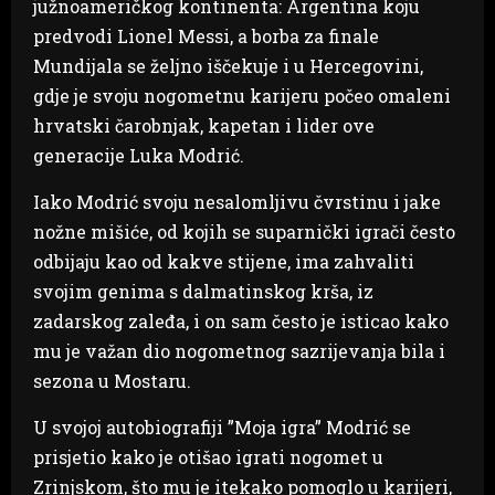
južnoameričkog kontinenta: Argentina koju
predvodi Lionel Messi, a borba za finale
Mundijala se željno iščekuje i u Hercegovini,
gdje je svoju nogometnu karijeru počeo omaleni
hrvatski čarobnjak, kapetan i lider ove
generacije Luka Modrić.
Iako Modrić svoju nesalomljivu čvrstinu i jake
nožne mišiće, od kojih se suparnički igrači često
odbijaju kao od kakve stijene, ima zahvaliti
svojim genima s dalmatinskog krša, iz
zadarskog zaleđa, i on sam često je isticao kako
mu je važan dio nogometnog sazrijevanja bila i
sezona u Mostaru.
U svojoj autobiografiji ”Moja igra” Modrić se
prisjetio kako je otišao igrati nogomet u
Zrinjskom, što mu je itekako pomoglo u karijeri,