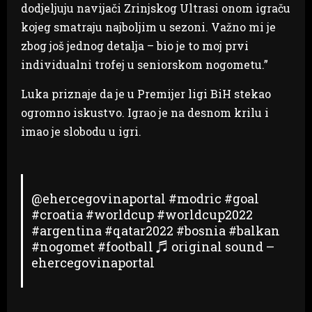
dodjeljuju navijači Zrinjskog Ultrasi onom igraču
kojeg smatraju najboljim u sezoni. Važno mi je
zbog još jednog detalja – bio je to moj prvi
individualni trofej u seniorskom nogometu.”
Luka priznaje da je u Premijer ligi BiH stekao
ogromno iskustvo. Igrao je na desnom krilu i
imao je slobodu u igri.
@ehercegovinaportal
#modric
#goal
#croatia
#worldcup
#worldcup2022
#argentina
#qatar2022
#bosnia
#balkan
#nogomet
#football
♬ original sound –
ehercegovinaportal