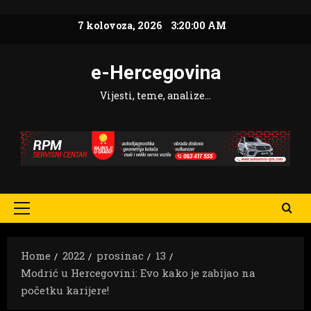
Skip
7 kolovoza, 2026
3:20:01 AM
to
content
e-Hercegovina
Vijesti, teme, analize…
Primary
Menu
Home
2022
prosinac
13
Modrić u Hercegovini: Evo kako je zabijao na
početku karijere!