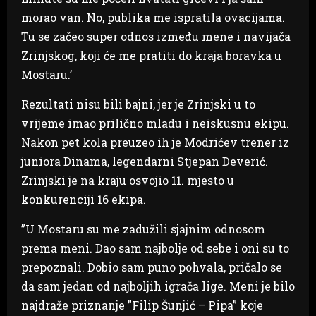
morao van. No, publika me ispratila ovacijama.
Tu se začeo super odnos između mene i navijača
Zrinjskog, koji će me pratiti do kraja boravka u
Mostaru.’
Rezultati nisu bili bajni, jer je Zrinjski u to
vrijeme imao prilično mladu i neiskusnu ekipu.
Nakon pet kola preuzeo ih je Modrićev trener iz
juniora Dinama, legendarni Stjepan Deverić.
Zrinjski je na kraju osvojio 11. mjesto u
konkurenciji 16 ekipa.
”U Mostaru su me zadužili sjajnim odnosom
prema meni. Dao sam najbolje od sebe i oni su to
prepoznali. Dobio sam puno pohvala, pričalo se
da sam jedan od najboljih igrača lige. Meni je bilo
najdraže priznanje ”Filip Šunjić – Pipa” koje