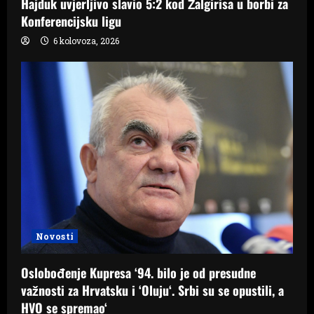
Hajduk uvjerljivo slavio 5:2 kod Žalgirisa u borbi za
Konferencijsku ligu
6 kolovoza, 2026
Novosti
Oslobođenje Kupresa ‘94. bilo je od presudne
važnosti za Hrvatsku i ‘Oluju‘. Srbi su se opustili, a
HVO se spremao‘