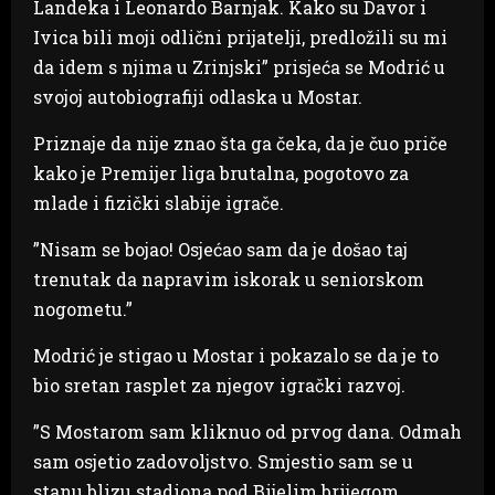
Landeka i Leonardo Barnjak. Kako su Davor i
Ivica bili moji odlični prijatelji, predložili su mi
da idem s njima u Zrinjski” prisjeća se Modrić u
svojoj autobiografiji odlaska u Mostar.
Priznaje da nije znao šta ga čeka, da je čuo priče
kako je Premijer liga brutalna, pogotovo za
mlade i fizički slabije igrače.
”Nisam se bojao! Osjećao sam da je došao taj
trenutak da napravim iskorak u seniorskom
nogometu.”
Modrić je stigao u Mostar i pokazalo se da je to
bio sretan rasplet za njegov igrački razvoj.
”S Mostarom sam kliknuo od prvog dana. Odmah
sam osjetio zadovoljstvo. Smjestio sam se u
stanu blizu stadiona pod Bijelim brijegom.