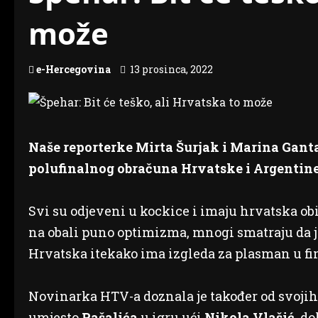
može
e-Hercegovina
13 prosinca, 2022
Naše reporterke Mirta Šurjak i Marina Gantar 
polufinalnog obračuna Hrvatske i Argentine
Svi su odjeveni u kockice i imaju hrvatska obilj
na obali puno optimizma, mnogi smatraju da je
Hrvatska itekako ima izgleda za plasman u fi
Novinarka HTV-a doznala je također od svojih i
umjesto
Pašalića
u igru ući
Nikola Vlašić
, d