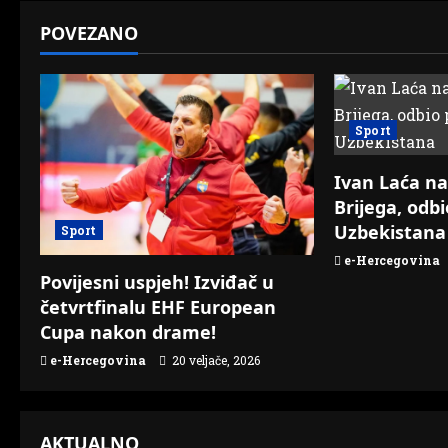
t
POVEZANO
n
a
v
Sport
i
Ivan Laća na
Brijega, odb
g
Uzbekistana
Sport
a
e-Hercegovina
Povijesni uspjeh! Izviđač u
t
četvrtfinalu EHF European
Cupa nakon drame!
i
e-Hercegovina
20 veljače, 2026
o
n
AKTUALNO