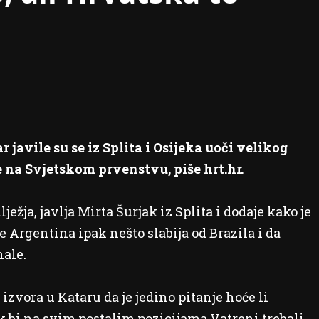
javile su se iz Splita i Osijeka uoči velikog
 na Svjetskom prvenstvu, piše hrt.hr.
ežja, javlja Mirta Šurjak iz Splita i dodaje kako je
 Argentina ipak nešto slabija od Brazila i da
nale.
zvora u Kataru da je jedino pitanje hoće li
ok bi na svim postalim pozicijama Vatreni trebali