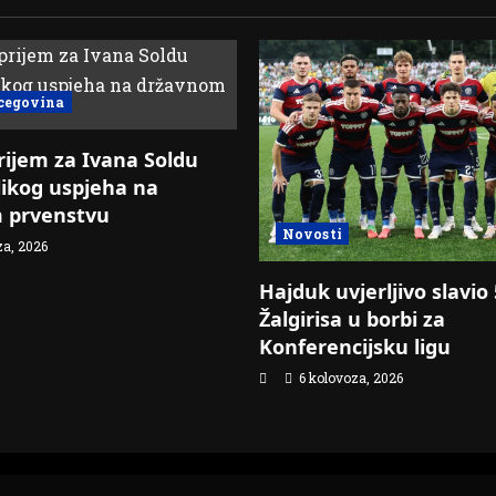
cegovina
rijem za Ivana Soldu
ikog uspjeha na
 prvenstvu
Novosti
za, 2026
Hajduk uvjerljivo slavio
Žalgirisa u borbi za
Konferencijsku ligu
6 kolovoza, 2026