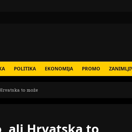
KA
POLITIKA
EKONOMIJA
PROMO
ZANIMLJI
i Hrvatska to može
, ali Hrvatska to