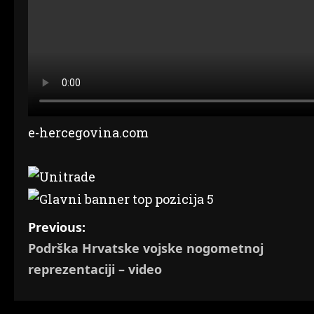
e-hercegovina.com
P
Previous:
Podrška Hrvatske vojske nogometnoj
o
reprezentaciji – video
s