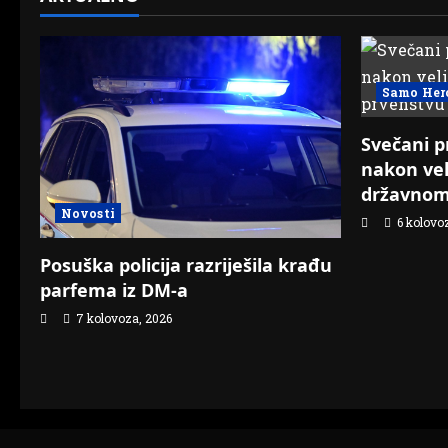
Samo Her
Svečani p
nakon vel
državnom
Novosti
6 kolovo
Posuška policija razriješila krađu
parfema iz DM-a
7 kolovoza, 2026