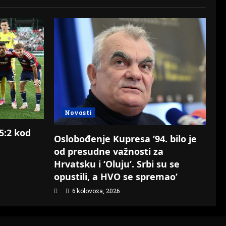
Novosti
 5:2 kod
Oslobođenje Kupresa ‘94. bilo je
od presudne važnosti za
Hrvatsku i ‘Oluju‘. Srbi su se
opustili, a HVO se spremao‘
6 kolovoza, 2026