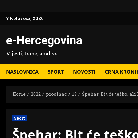
Skip
to
7 kolovoza, 2026
content
e-Hercegovina
Vijesti, teme, analize…
NASLOVNICA
SPORT
NOVOSTI
CRNA KRONI
Home
2022
prosinac
13
Špehar: Bit će teško, al
Sport
Špehar: Bit će teško