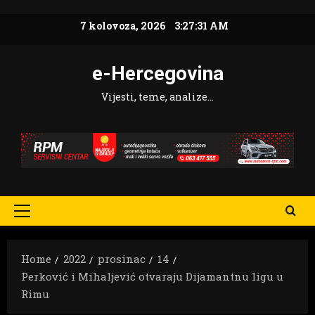
Skip
7 kolovoza, 2026
3:27:32 AM
to
content
e-Hercegovina
Vijesti, teme, analize…
Primary
Menu
Home
2022
prosinac
14
Perković i Mihaljević otvaraju Dijamantnu ligu u
Rimu