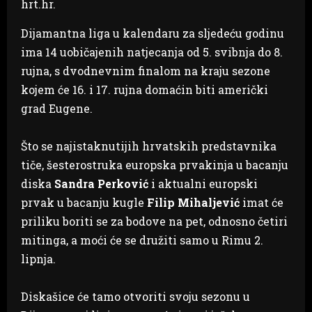
hrt.hr.
Dijamantna liga u kalendaru za sljedeću godinu
ima 14 uobičajenih natjecanja od 5. svibnja do 8.
rujna, s dvodnevnim finalom na kraju sezone
kojem će 16. i 17. rujna domaćin biti američki
grad Eugene.
Što se najistaknutijih hrvatskih predstavnika
tiče, šesterostruka europska prvakinja u bacanju
diska
Sandra Perković
i aktualni europski
prvak u bacanju kugle
Filip Mihaljević
imat će
priliku boriti se za bodove na pet, odnosno četiri
mitinga, a moći će se družiti samo u Rimu 2.
lipnja.
Diskašice će tamo otvoriti svoju sezonu u