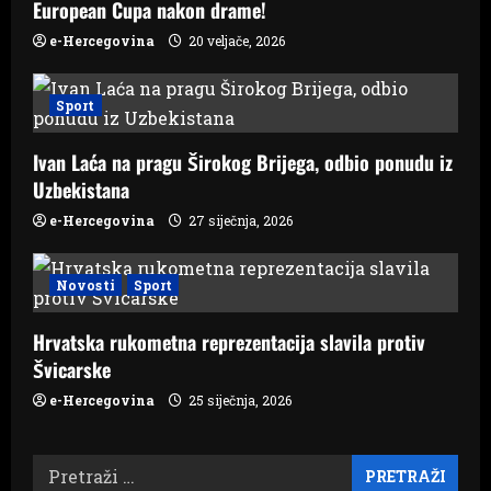
n
European Cupa nakon drame!
e-Hercegovina
20 veljače, 2026
Sport
Ivan Laća na pragu Širokog Brijega, odbio ponudu iz
Uzbekistana
e-Hercegovina
27 siječnja, 2026
Novosti
Sport
Hrvatska rukometna reprezentacija slavila protiv
Švicarske
e-Hercegovina
25 siječnja, 2026
Pretraži: