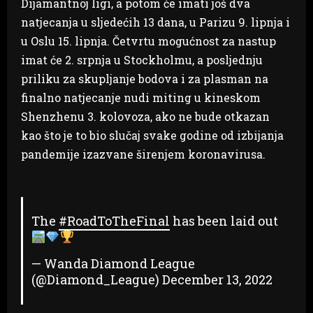
Dijamantnoj ligi, a potom će imati još dva
natjecanja u sljedećih 13 dana, u Parizu 9. lipnja i
u Oslu 15. lipnja. Četvrtu mogućnost za nastup
imat će 2. srpnja u Stockholmu, a posljednju
priliku za skupljanje bodova i za plasman na
finalno natjecanje nudi miting u kineskom
Shenzhenu 3. kolovoza, ako ne bude otkazan
kao što je to bio slučaj svake godine od izbijanja
pandemije izazvane širenjem koronavirusa.
The
#RoadToTheFinal
has been laid out
— Wanda Diamond League
(@Diamond_League)
December 13, 2022