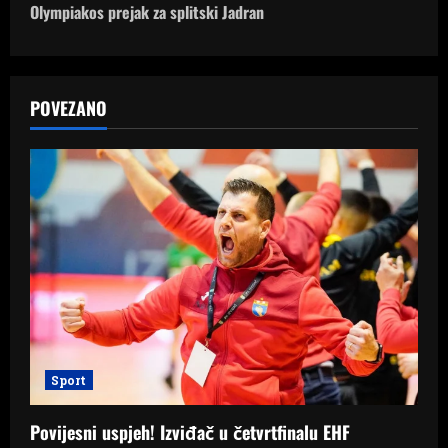
Olympiakos prejak za splitski Jadran
t
n
a
POVEZANO
v
i
g
a
t
i
Sport
o
Povijesni uspjeh! Izviđač u četvrtfinalu EHF