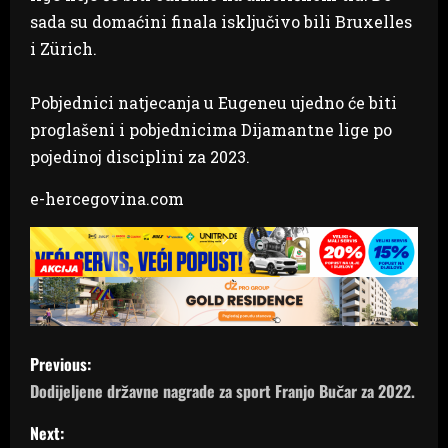
sada su domaćini finala isključivo bili Bruxelles
i Zürich.
Pobjednici natjecanja u Eugeneu ujedno će biti
proglašeni i pobjednicima Dijamantne lige po
pojedinoj disciplini za 2023.
e-hercegovina.com
P
Previous:
o
Dodijeljene državne nagrade za sport Franjo Bučar za 2022.
s
Next: