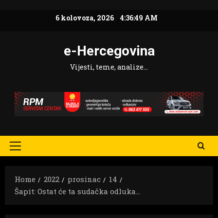
Skip
6 kolovoza, 2026
4:36:50 AM
to
content
e-Hercegovina
Vijesti, teme, analize…
Primary
Menu
Home
2022
prosinac
14
Šapit: Ostat će ta sudačka odluka…