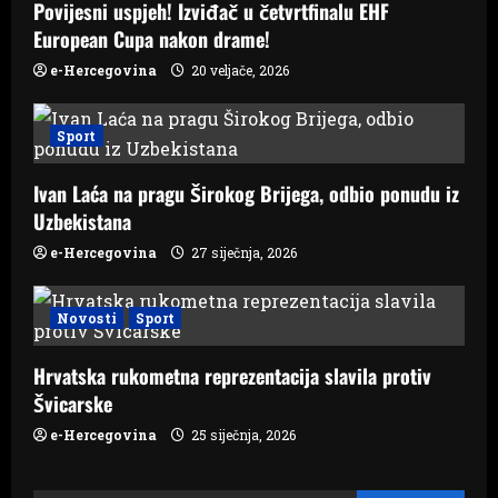
Povijesni uspjeh! Izviđač u četvrtfinalu EHF
n
European Cupa nakon drame!
e-Hercegovina
20 veljače, 2026
Sport
Ivan Laća na pragu Širokog Brijega, odbio ponudu iz
Uzbekistana
e-Hercegovina
27 siječnja, 2026
Novosti
Sport
Hrvatska rukometna reprezentacija slavila protiv
Švicarske
e-Hercegovina
25 siječnja, 2026