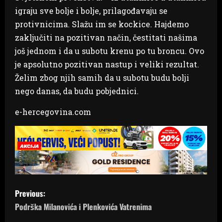
igraju sve bolje i bolje, prilagođavaju se
protivnicima. Slažu im se kockice. Hajdemo
zaključiti na pozitivan način, čestitati našima
još jednom i da u subotu krenu po tu broncu. Ovo
je apsolutno pozitivan nastup i veliki rezultat.
Želim zbog njih samih da u subotu budu bolji
nego danas, da budu pobjednici.
e-hercegovina.com
P
Previous:
o
Podrška Milanovića i Plenkovića Vatrenima