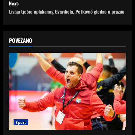
s
Next:
Livaja tješio uplakanog Gvardiola, Petković gledao u prazno
t
n
a
POVEZANO
v
i
g
a
t
i
Sport
o