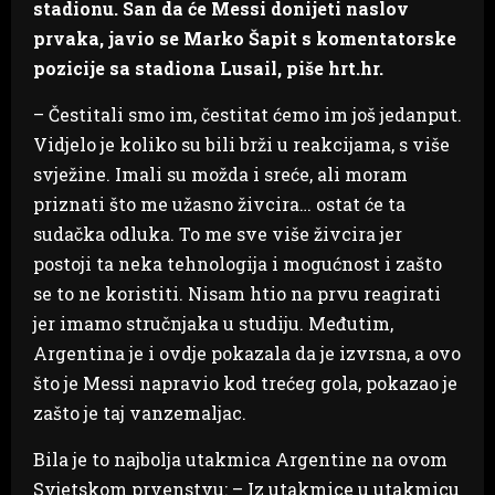
stadionu. San da će Messi donijeti naslov
prvaka, javio se Marko Šapit s komentatorske
pozicije sa stadiona Lusail, piše hrt.hr.
– Čestitali smo im, čestitat ćemo im još jedanput.
Vidjelo je koliko su bili brži u reakcijama, s više
svježine. Imali su možda i sreće, ali moram
priznati što me užasno živcira… ostat će ta
sudačka odluka. To me sve više živcira jer
postoji ta neka tehnologija i mogućnost i zašto
se to ne koristiti. Nisam htio na prvu reagirati
jer imamo stručnjaka u studiju. Međutim,
Argentina je i ovdje pokazala da je izvrsna, a ovo
što je Messi napravio kod trećeg gola, pokazao je
zašto je taj vanzemaljac.
Bila je to najbolja utakmica Argentine na ovom
Svjetskom prvenstvu: – Iz utakmice u utakmicu