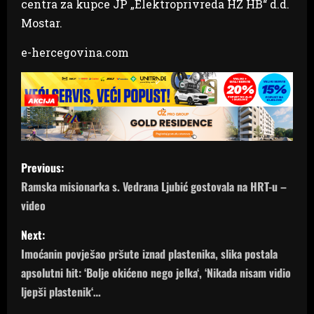
centra za kupce JP „Elektroprivreda HZ HB“ d.d.
Mostar.
e-hercegovina.com
P
Previous:
o
Ramska misionarka s. Vedrana Ljubić gostovala na HRT-u –
video
s
Next:
t
Imoćanin povješao pršute iznad plastenika, slika postala
n
apsolutni hit: ‘Bolje okićeno nego jelka‘, ‘Nikada nisam vidio
ljepši plastenik‘…
a