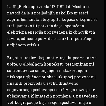
Iz JP „Elektroprivreda HZ HB“ d.d. Mostar se
navodi da je u posljednjih nekoliko mjeseci
zaprimljen znatan broj upita kupaca u kojima se
traži jamstvo ili potvrda da je isporučena
električna energija proizvedena iz obnovljivih
izvora, odnosno potvrda o strukturi potrošnje i
ugljičnom otisku.
Brojni su razlozi koji motiviraju kupce za takve
upite. U globalnom kontekstu, predominantni
su trendovi za smanjenjem i iskazivanjem
niskoga ugljičnog otiska u ukupnoj proizvodnji
finalnih proizvoda u svrhu društveno
odgovornoga poslovanja i održivoga razvoja, te
ublažavanja klimatskih promjena. Uz navedeno,
velike grupacije koje svoje ispostave imaju u