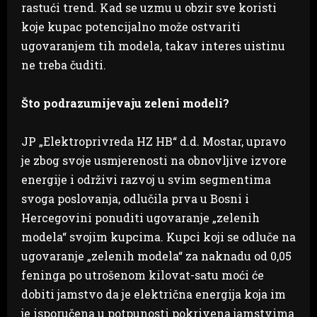
rastući trend. Kad se uzmu u obzir sve koristi
koje kupac potencijalno može ostvariti
ugovaranjem tih modela, takav interes uistinu
ne treba čuditi.
Što podrazumijevaju zeleni modeli?
JP „Elektroprivreda HZ HB“ d.d. Mostar, upravo
je zbog svoje usmjerenosti na obnovljive izvore
energije i održivi razvoj u svim segmentima
svoga poslovanja, odlučila prva u Bosni i
Hercegovini ponuditi ugovaranje „zelenih
modela“ svojim kupcima. Kupci koji se odluče na
ugovaranje „zelenih modela“ za naknadu od 0,05
feninga po utrošenom kilovat-satu moći će
dobiti jamstvo da je električna energija koja im
je isporučena u potpunosti pokrivena jamstvima