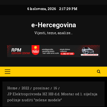
Skip
6 kolovoza, 2026
2:17:30 PM
to
content
e-Hercegovina
Vijesti, teme, analize…
Primary
Menu
Home
2022
prosinac
16
JP Elektroprivreda HZ HB d.d. Mostar od 1. siječnja
počinje nuditi ”zelene modele”