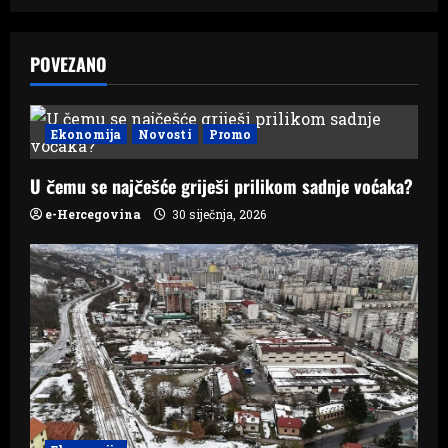
v
POVEZANO
i
g
Ekonomija
Novosti
Promo
a
U čemu se najčešće griješi prilikom sadnje voćaka?
t
e-Hercegovina
30 siječnja, 2026
i
o
n