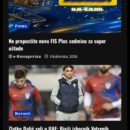
Promo
Ne propustite novu FIS Plus sedmicu za super
uštede
e-Hercegovina
6 kolovoza, 2026
Novosti
Zlatko Dalić seli u UAE: Bivši izbornik Vatrenih