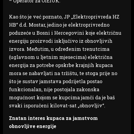
– Operator za OIEiUK.
Kao što je već poznato, JP „Elektroprivreda HZ
HB“ d.d. Mostar, jedino je elektroprivredno
poduzeće u Bosni i Hercegovini koje električnu
energiju proizvodi isključivo iz obnovljivih
izvora. Međutim, u određenim trenutcima
(uglavnom u ljetnim mjesecima) električna
energija za potrebe opskrbe krajnjih kupaca
mora se nabavljati na tržištu, te stoga prije no
što je sustav jamstava podrijetla postao
funkcionalan, nije postojala zakonska
mogućnost kojom se kupcima jamči da je baš
svaki isporučeni kilovat-sat „obnovljiv“.
Znatan interes kupaca za jamstvom
obnovljive energije