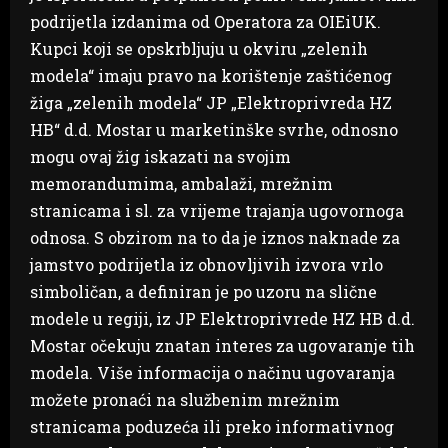
podrijetla izdanima od Operatora za OIEiUK.
Kupci koji se opskrbljuju u okviru „zelenih
modela“ imaju pravo na korištenje zaštićenog
žiga „zelenih modela“ JP „Elektroprivreda HZ
HB“ d.d. Mostar u marketinške svrhe, odnosno
mogu ovaj žig iskazati na svojim
memorandumima, ambalaži, mrežnim
stranicama i sl. za vrijeme trajanja ugovornoga
odnosa. S obzirom na to da je iznos naknade za
jamstvo podrijetla iz obnovljivih izvora vrlo
simboličan, a definiran je po uzoru na slične
modele u regiji, iz JP Elektroprivrede HZ HB d.d.
Mostar očekuju znatan interes za ugovaranje tih
modela. Više informacija o načinu ugovaranja
možete pronaći na službenim mrežnim
stranicama poduzeća ili preko informativnog