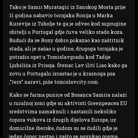
Tako je Samir Muratagić iz Sanskog Mosta prije
11 godina nabavio tornjaka Ronija u Marka
Kurevije iz Tubolje te ga je odveo kod suprugine
obitelji u Portugal gdje čuva veliko stado koza.
Budući da se Rony dobro pokazao kao zaštitnik
stada, ali je zašao u godine, drugoga tornjaka je
potražio opet u Tomislavgradu kod Tadije
Ljubičića iz Prisoja. Štenac Lav iliti Liao kako ga
zovu u Portugalu izrastao je u krasnoga psa
,”ters” naravi, piše tomislavcity.com.
Kako se farma punice od Bosanca Samira nalazi
u ruralnoj zoni gdje su aktivisti Greenpeacea EU
sredstvima namaknuli i nastanili nekoliko
čopora vukova iz drugih dijelova Europe, uz
domicilne iberske, čudom su se čudili gdje je
jedan čopor nestao i zašto se povukao prema