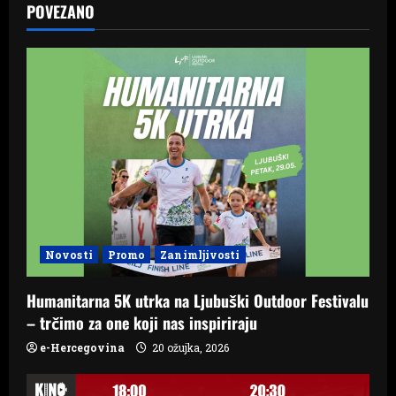
POVEZANO
i
g
a
t
i
o
n
Novosti
Promo
Zanimljivosti
Humanitarna 5K utrka na Ljubuški Outdoor Festivalu
– trčimo za one koji nas inspiriraju
e-Hercegovina
20 ožujka, 2026