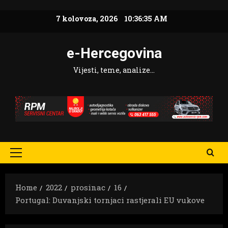
Skip
7 kolovoza, 2026
10:36:36 AM
to
content
e-Hercegovina
Vijesti, teme, analize…
Primary
Menu
Home
2022
prosinac
16
Portugal: Duvanjski tornjaci rastjerali EU vukove