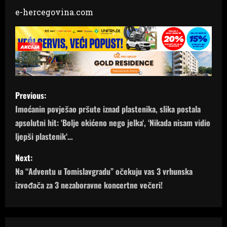
e-hercegovina.com
P
Previous:
o
Imoćanin povješao pršute iznad plastenika, slika postala
apsolutni hit: ‘Bolje okićeno nego jelka‘, ‘Nikada nisam vidio
s
ljepši plastenik‘…
t
Next:
n
Na “Adventu u Tomislavgradu” očekuju vas 3 vrhunska
izvođača za 3 nezaboravne koncertne večeri!
a
v