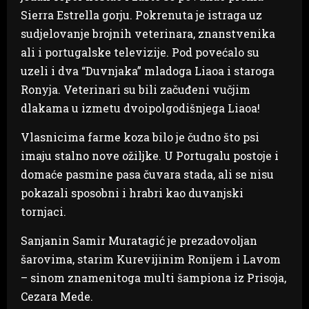
Sierra Estrella gorju. Pokrenuta je istraga uz
sudjelovanje brojnih veterinara, znanstvenika
ali i portugalske televizije. Pod povećalo su
uzeli i dva “Duvnjaka” mladoga Liaoa i staroga
Ronyja. Veterinari su bili začuđeni vučjim
dlakama u izmetu dvoipolgodišnjega Liaoa!
Vlasnicima farme koza bilo je čudno što psi
imaju stalno nove ožiljke. U Portugalu postoje i
domaće pasmine pasa čuvara stada, ali se nisu
pokazali sposobni i hrabri kao duvanjski
tornjaci.
Sanjanin Samir Muratagić je prezadovoljan
šarovima, starim Kurevijinim Ronijem i Lavom
– sinom znamenitoga multi šampiona iz Prisoja,
Cezara Mede.