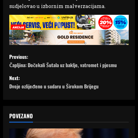
sudjelovao u izbornim malverzacijama.
P
Previous:
o
Čapljina: Dočekali Šutala uz baklje, vatromet i pjesmu
s
Next:
Dvoje ozlijeđeno u sudaru u Širokom Brijegu
t
n
a
POVEZANO
v