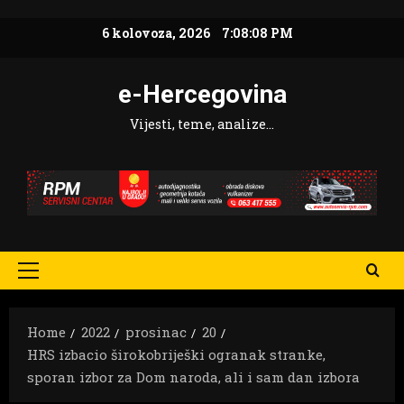
Skip
6 kolovoza, 2026
7:08:09 PM
to
content
e-Hercegovina
Vijesti, teme, analize…
Primary
Menu
Home
2022
prosinac
20
HRS izbacio širokobriješki ogranak stranke,
sporan izbor za Dom naroda, ali i sam dan izbora