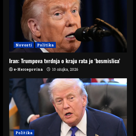
i
g
a
t
Novosti
Politika
i
Iran: Trumpova tvrdnja o kraju rata je ‘besmislica’
o
e-Hercegovina
10 ožujka, 2026
n
Politika