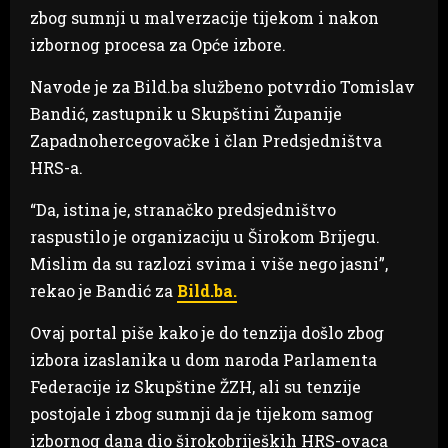
zbog sumnji u malverzacije tijekom i nakon
izbornog procesa za Opće izbore.
Navode je za Bild.ba službeno potvrdio Tomislav
Bandić, zastupnik u Skupštini Županije
Zapadnohercegovačke i član Predsjedništva
HRS-a.
“Da, istina je, stranačko predsjedništvo
raspustilo je organizaciju u Širokom Brijegu.
Mislim da su razlozi svima i više nego jasni”,
rekao je Bandić za
Bild.ba.
Ovaj portal piše kako je do tenzija došlo zbog
izbora izaslanika u dom naroda Parlamenta
Federacije iz Skupštine ŽZH, ali su tenzije
postojale i zbog sumnji da je tijekom samog
izbornog dana dio širokobrijeških HRS-ovaca