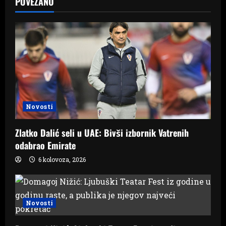
POVEZANO
v
i
g
a
t
Novosti
i
Zlatko Dalić seli u UAE: Bivši izbornik Vatrenih
o
odabrao Emirate
n
6 kolovoza, 2026
Novosti