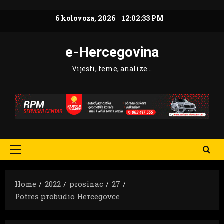
Skip
6 kolovoza, 2026
12:02:34 PM
to
content
e-Hercegovina
Vijesti, teme, analize…
Primary
Menu
Home
2022
prosinac
27
Potres probudio Hercegovce