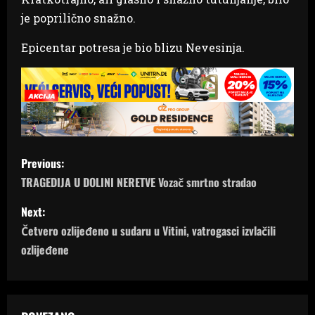
je poprilično snažno.
Epicentar potresa je bio blizu Nevesinja.
P
Previous:
o
TRAGEDIJA U DOLINI NERETVE Vozač smrtno stradao
s
Next:
Četvero ozlijeđeno u sudaru u Vitini, vatrogasci izvlačili
t
ozlijeđene
n
a