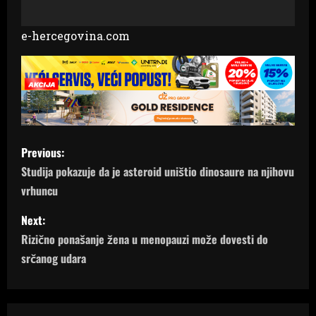
e-hercegovina.com
P
Previous:
o
Studija pokazuje da je asteroid uništio dinosaure na njihovu
vrhuncu
s
Next:
t
Rizično ponašanje žena u menopauzi može dovesti do
n
srčanog udara
a