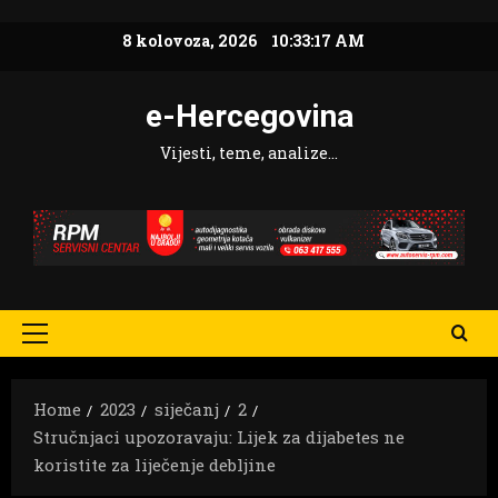
Skip
8 kolovoza, 2026
10:33:18 AM
to
content
e-Hercegovina
Vijesti, teme, analize…
Primary
Menu
Home
2023
siječanj
2
Stručnjaci upozoravaju: Lijek za dijabetes ne
koristite za liječenje debljine