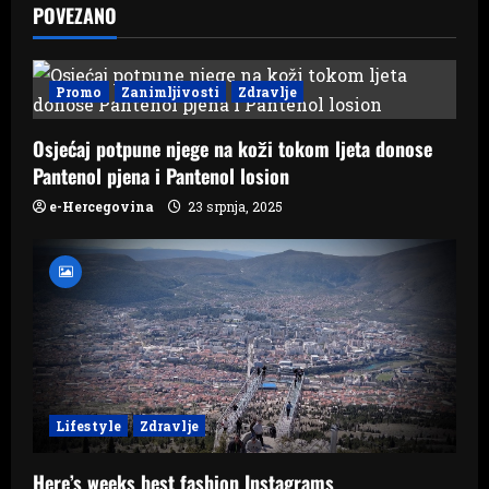
v
POVEZANO
i
g
Promo
Zanimljivosti
Zdravlje
a
Osjećaj potpune njege na koži tokom ljeta donose
Pantenol pjena i Pantenol losion
t
e-Hercegovina
23 srpnja, 2025
i
o
n
Lifestyle
Zdravlje
Here’s weeks best fashion Instagrams