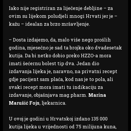
Iako nije registriran za liječenje debljine – za
ovim su lijekom poludjeli mnogi Hrvati jer je –
kažu – idealan za brzo mršavljenje.
– Dosta izdajemo, da, malo više nego prošlih
godina, mjesečno je sad ta brojka oko dvadesetak
kutija. Da bi netko dobio preko HZZO-a mora
imati šećernu bolest tip dva. Jedan dio
izdavanja lijeka je, naravno, na privatni recept
gdje pacijent sam plaća, kod nas je to pola, ali
svaki recept mora imati tu indikaciju za
izdavanje, objašnjava mag.pharm.
Marina
Marušić Fojs
, ljekarnica.
U ovoj je godini u Hrvatskoj izdano 135 000
kutija lijeka u vrijednosti od 75 milijuna kuna,