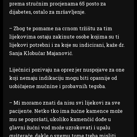
prema stručnim procjenama 65 posto za
dijabetes, ostalo za mršavljenje.
– Zbog te pomame na crnom tržištu za tim
lijekovima ostaju zakinute osobe kojima su ti
lijekovi potrebni i za koje su indicirani, kaže dr.
Sanja Klobučar Majanović.
Liječnici pozivaju na oprez jer nuspojave za one
koji nemaju indikaciju mogu biti opasnije od
uobičajene mučnine i probavnih tegoba.
– Mi moramo znati da nisu svi lijekovi za sve
pacijente. Netko tko ima žućne kamence može
mu se pogoršati, ukoliko kamenčić dođe u
glavni žućni vod može uzrokovati i upalu
gušterače, dakle o svemu tome treba misliti