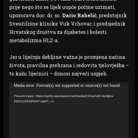
prije nego što se lijek uopće počme uzimati,
upozorava doc. dr. sc.
Dario Rahelić
, predstojnik
Sveučilišne klinike Vuk Vrhovac i predsjednik
Hrvatskog društva za dijabetes i bolesti
metabolizma HLZ-a.
Jer u liječnju debljine važna je promjena načina
života, pravilna prehrana i redovita tjelovježba –
to kažu liječnici – donosi najveći uspjeh.
Reproduktor
Media error: Format(s) not supported or source(s) not found
videozapisa
Preuzmi zapis: https://apihrt.akamaized.net/media/22/4a/tvd2-debljina-
20221226185347.mp4?_=1