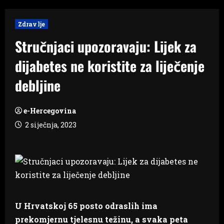
Zdravlje
Stručnjaci upozoravaju: Lijek za
dijabetes ne koristite za liječenje
debljine
e-Hercegovina
2 siječnja, 2023
U Hrvatskoj 65 posto odraslih ima
prekomjernu tjelesnu težinu, a svaka peta