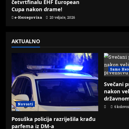
t
četvrtfinalu EHF European
Cupa nakon drame!
i
e-Hercegovina
20 veljače, 2026
o
n
AKTUALNO
Samo Her
Svečani p
nakon vel
državnom
Novosti
6 kolovo
Posuška policija razriješila krađu
parfema iz DM-a