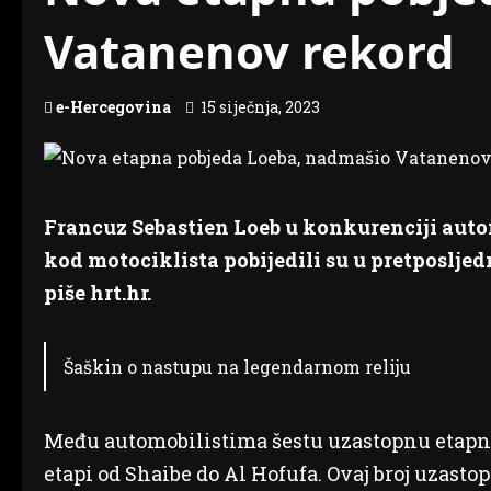
Vatanenov rekord
e-Hercegovina
15 siječnja, 2023
Francuz Sebastien Loeb u konkurenciji aut
kod motociklista pobijedili su u pretposljednj
piše hrt.hr.
Šaškin o nastupu na legendarnom reliju
Među automobilistima šestu uzastopnu etapnu
etapi od Shaibe do Al Hofufa. Ovaj broj uzasto