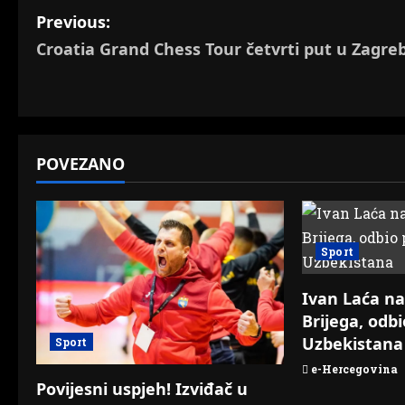
P
Previous:
Croatia Grand Chess Tour četvrti put u Zagre
o
s
t
POVEZANO
n
a
v
Sport
i
Ivan Laća na
Brijega, odb
g
Uzbekistana
Sport
a
e-Hercegovina
Povijesni uspjeh! Izviđač u