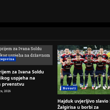
cegovina
rijem za Ivana Soldu
ikog uspjeha na
 prvenstvu
Novosti
za, 2026
Hajduk uvjerljivo slavio
Žalgirisa u borbi za