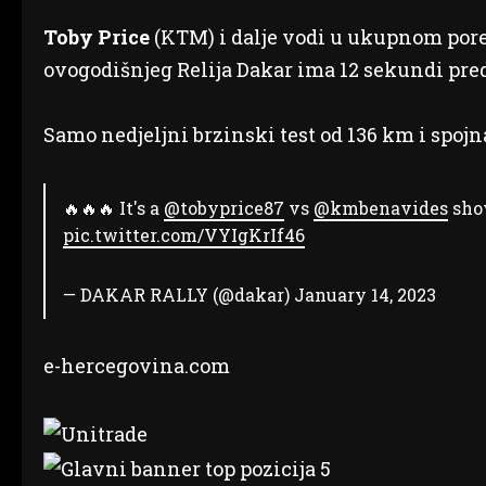
Toby Price
(KTM) i dalje vodi u ukupnom pore
ovogodišnjeg Relija Dakar ima 12 sekundi pr
Samo nedjeljni brzinski test od 136 km i spojna
🔥🔥🔥 It's a
@tobyprice87
vs
@kmbenavides
sho
pic.twitter.com/VYIgKrIf46
— DAKAR RALLY (@dakar)
January 14, 2023
e-hercegovina.com