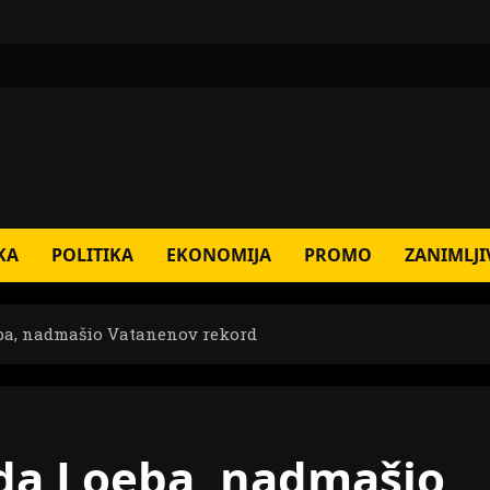
KA
POLITIKA
EKONOMIJA
PROMO
ZANIMLJI
ba, nadmašio Vatanenov rekord
da Loeba, nadmašio