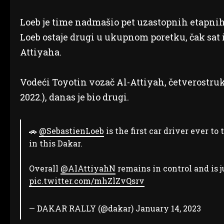
Loeb je time nadmašio pet uzastopnih etapni
Loeb ostaje drugi u ukupnom poretku, čak sat 
Attiyaha.
Vodeći Toyotin vozač Al-Attiyah, četverostruki 
2022.), danas je bio drugi.
🚗
@SebastienLoeb
is the first car driver ever to 
in this Dakar.
Overall
@AlAttiyahN
remains in control and is 
pic.twitter.com/mhZlZvQsrv
— DAKAR RALLY (@dakar)
January 14, 2023