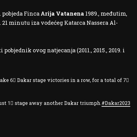
h pobjeda Finca
Arija Vatanena
1989., međutim,
i 21 minutu iza vodećeg Katarca Nassera Al-
pobjednik ovog natjecanja (2011., 2015., 2019. i
take 6⃣ Dakar stage victories in a row, for a total of 7⃣
just 1⃣ stage away another Dakar triumph.
#Dakar2023