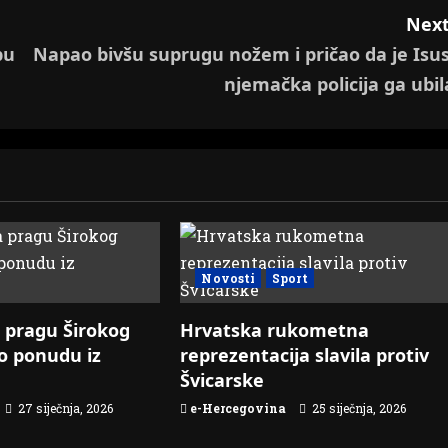
Next
bu
Napao bivšu suprugu nožem i pričao da je Isus
njemačka policija ga ubil
Novosti
Sport
 pragu Širokog
Hrvatska rukometna
io ponudu iz
reprezentacija slavila protiv
Švicarske
27 siječnja, 2026
e-Hercegovina
25 siječnja, 2026