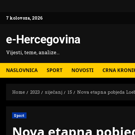
Skip
to
7 kolovoza, 2026
content
e-Hercegovina
Vijesti, teme, analize…
NASLOVNICA
SPORT
NOVOSTI
CRNA KRONI
Home
2023
siječanj
15
Nova etapna pobjeda Loe
Sport
Nova etapna pobje