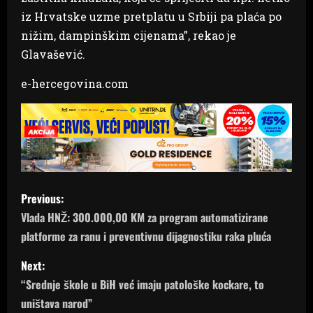
iz Hrvatske uzme pretplatu u Srbiji pa plaća po
nižim, dampinškim cijenama”, rekao je
Glavašević.
e-hercegovina.com
P
Previous:
o
Vlada HNŽ: 300.000,00 KM za program automatizirane
platforme za ranu i preventivnu dijagnostiku raka pluća
s
Next:
t
“Srednje škole u BiH već imaju patološke kockare, to
n
uništava narod”