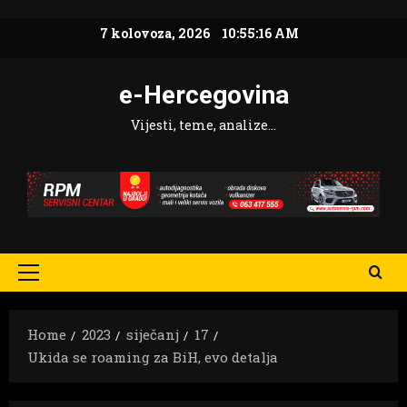
Skip
7 kolovoza, 2026
10:55:17 AM
to
content
e-Hercegovina
Vijesti, teme, analize…
Primary
Menu
Home
2023
siječanj
17
Ukida se roaming za BiH, evo detalja