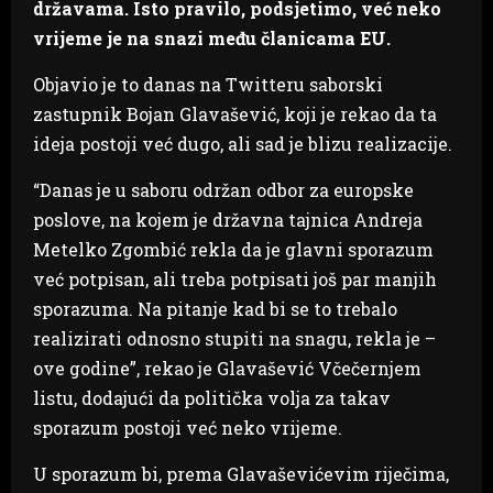
državama. Isto pravilo, podsjetimo, već neko
vrijeme je na snazi među članicama EU.
Objavio je to danas na Twitteru saborski
zastupnik Bojan Glavašević, koji je rekao da ta
ideja postoji već dugo, ali sad je blizu realizacije.
“Danas je u saboru održan odbor za europske
poslove, na kojem je državna tajnica Andreja
Metelko Zgombić rekla da je glavni sporazum
već potpisan, ali treba potpisati još par manjih
sporazuma. Na pitanje kad bi se to trebalo
realizirati odnosno stupiti na snagu, rekla je –
ove godine”, rekao je Glavašević Včečernjem
listu, dodajući da politička volja za takav
sporazum postoji već neko vrijeme.
U sporazum bi, prema Glavaševićevim riječima,