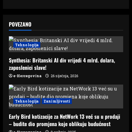
a
v
POVEZANO
i
g
Tehnologija
a
Synthesia: Britanski AI div vrijedi 4 mlrd. dolara,
zaposlenici slave!
t
e-Hercegovina
26 siječnja, 2026
i
o
Tehnologija
Zanimljivosti
n
Early Bird kotizacije za NetWork 13 već su u prodaji
– budite dio promjena koje oblikuju budućnost