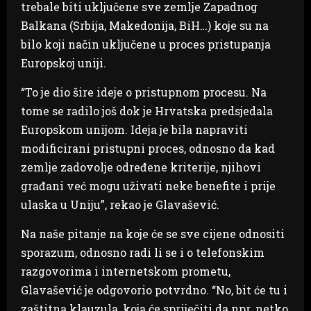
trebale biti uključene sve zemlje Zapadnog
Balkana (Srbija, Makedonija, BiH…) koje su na
bilo koji način uključene u proces pristupanja
Europskoj uniji.
“To je dio šire ideje o pristupnom procesu. Na
tome se radilo još dok je Hrvatska predsjedala
Europskom unijom. Ideja je bila napraviti
modificirani pristupni proces, odnosno da kad
zemlje zadovolje određene kriterije, njihovi
građani već mogu uživati neke benefite i prije
ulaska u Uniju”, rekao je Glavašević.
Na naše pitanje na koje će se sve cijene odnositi
sporazum, odnosno radi li se i o telefonskim
razgovorima i internetskom prometu,
Glavašević je odgovorio potvrdno. “No, bit će tu i
zaštitna klauzula, koja će spriječiti da npr. netko