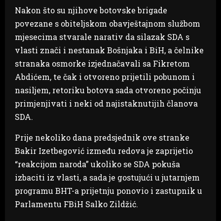
Nakon što su njihove botovske brigade
povezane s obiteljskom obavještajnom službom
mjesecima stvarale narativ da silazak SDA s
vlasti znači i nestanak Bošnjaka i BiH, a čelnike
stranaka osmorke izjednačavali sa Fikretom
Abdićem, te čak i otvoreno prijetili pobunom i
nasiljem, retoriku botova sada otvoreno počinju
primjenjivati i neki od najistaknutijih članova
SDA.
Prije nekoliko dana predsjednik ove stranke
Bakir Izetbegović između redova je zaprijetio
“reakcijom naroda” ukoliko se SDA pokuša
izbaciti iz vlasti, a sada je gostujući u jutarnjem
programu BHT-a prijetnju ponovio i zastupnik u
Parlamentu FBiH Salko Zildžić.