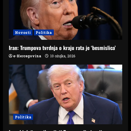
a
t
Novosti
Politika
i
o
Iran: Trumpova tvrdnja o kraju rata je ‘besmislica’
e-Hercegovina
10 ožujka, 2026
n
Politika