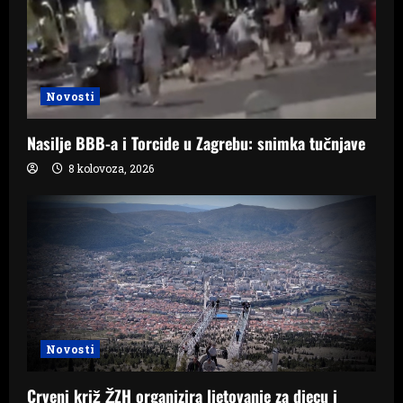
Novosti
Nasilje BBB-a i Torcide u Zagrebu: snimka tučnjave
8 kolovoza, 2026
Novosti
Crveni križ ŽZH organizira ljetovanje za djecu i