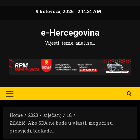
Skip
9 kolovoza, 2026
2:14:35 AM
to
content
e-Hercegovina
Vijesti, teme, analize…
Primary
Menu
Home
2023
siječanj
18
Zildžić: Ako SDA ne bude u vlasti, mogući su
prosvjedi, blokade…