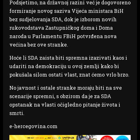
Podsjetimo, na državnoj razini već je dogovoreno
formiranje novog saziva Vijeća ministara BiH
bez sudjelovanja SDA, dok je izborom novih
rukovodstava Zastupničkog doma i Doma
naroda u Parlamentu FBiH potvrđena nova
većina bez ove stranke.
Hoće li SDA zaista biti spremna izazivati kaos i
udariti na demokraciju u ovoj zemlji kako bi
pokušala silom ostati vlast, znat ćemo vrlo brzo.
No javnost i ostale stranke moraju biti na sve
scenarije spremni, s obzirom da je za SDA
opstanak na vlasti očigledno pitanje života i
smrti.
e-hercegovina.com