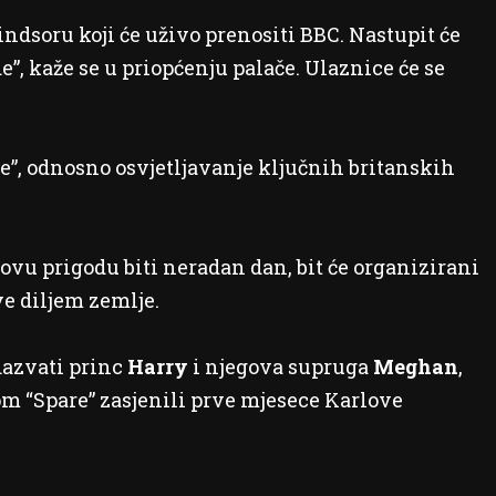
ndsoru koji će uživo prenositi BBC. Nastupit će
”, kaže se u priopćenju palače. Ulaznice će se
ije”, odnosno osvjetljavanje ključnih britanskih
 ovu prigodu biti neradan dan, bit će organizirani
e diljem zemlje.
odazvati princ
Harry
i njegova supruga
Meghan
,
om “Spare” zasjenili prve mjesece Karlove