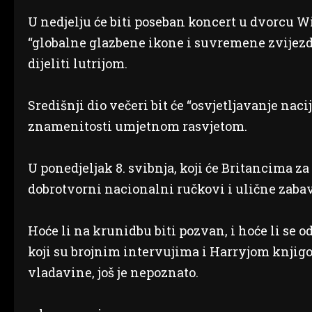
U nedjelju će biti poseban koncert u dvorcu Wi
“globalne glazbene ikone i suvremene zvijezde
dijeliti lutrijom.
Središnji dio večeri bit će “osvjetljavanje nac
znamenitosti umjetnom rasvjetom.
U ponedjeljak 8. svibnja, koji će Britancima za
dobrotvorni nacionalni ručkovi i ulične zabav
Hoće li na krunidbu biti pozvan, i hoće li se 
koji su brojnim intervujima i Harryjom knjig
vladavine, još je nepoznato.