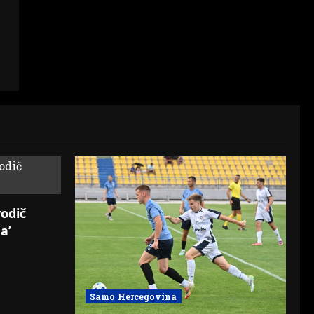
odič
a’
Samo Hercegovina