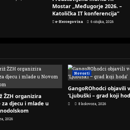
Mostar „Međugorje 2026. –
Katolička IT konferencija“
e-Hercegovina
6 ožujka, 2026
Novosti
GangoROhodci objavili v
‘Ljubuški – grad koji hod
iž ŽZH organizira
e za djecu i mlade u
8 kolovoza, 2026
inodolskom
za, 2026