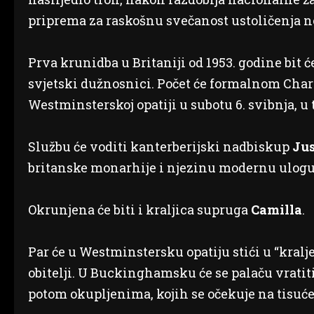
priprema za raskošnu svečanost ustoličenja n
Prva krunidba u Britaniji od 1953. godine bit će
svjetski dužnosnici. Počet će formalnom Ch
Westminsterskoj opatiji u subotu 6. svibnja, u t
Službu će voditi kanterberijski nadbiskup
Jus
britanske monarhije i njezinu modernu ulogu
Okrunjena će biti i kraljica supruga
Camilla
.
Par će u Westminstersku opatiju stići u “kral
obitelji. U Buckinghamsku će se palaču vratiti 
potom okupljenima, kojih se očekuje na tisuće