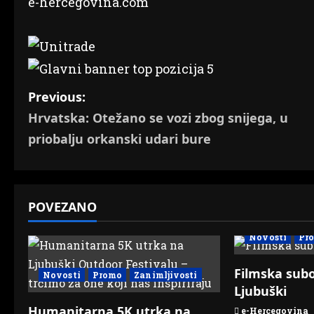
e-hercegovina.com
P
Previous:
Hrvatska: Otežano se vozi zbog snijega, u
o
priobalju orkanski udari bure
s
t
POVEZANO
n
Novosti
Pr
a
v
Filmska subo
Novosti
Promo
Zanimljivosti
Ljubuški
i
Humanitarna 5K utrka na
e-Hercegovina