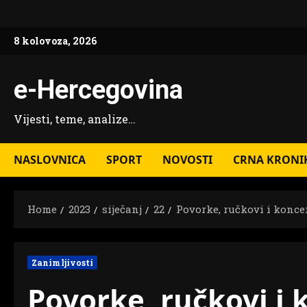
Skip
to
8 kolovoza, 2026
content
e-Hercegovina
Vijesti, teme, analize…
NASLOVNICA
SPORT
NOVOSTI
CRNA KRONI
Home
2023
siječanj
22
Povorke, ručkovi i koncer
Zanimljivosti
Povorke, ručkovi i 