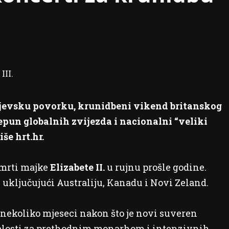
ljevsku povorku, krunidbeni vikend britanskog
repun globalnih zvijezda i nacionalni “veliki
še hrt.hr.
 smrti majke
Elizabete II.
u rujnu prošle godine.
 uključujući Australiju, Kanadu i Novi Zeland.
nekoliko mjeseci nakon što je novi suveren
 žalosti za prethodnim monarhom i intenzivnih