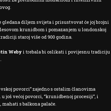
ovog.
 gledana diljem svijeta i prisustvovat će joj brojni
arlesovom krunidbom i pomazanjem u londonskoj
radiciji staroj više od 900 godina.
tin Weby
i trebala bi oslikati i povijesnu tradiciju
.
jevskoj povorci” zajedno s ostalim članovima
u još većoj povorci, “krunidbenoj procesiji”, i
, mahati s balkona palače.