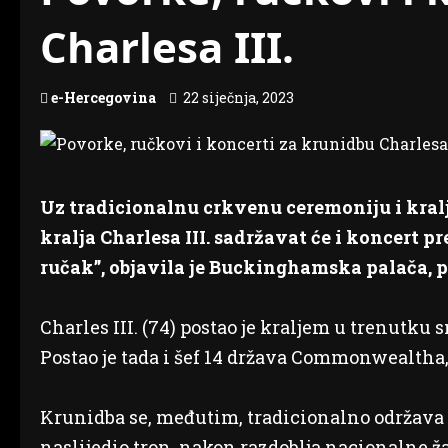
Charlesa III.
e-Hercegovina
22 siječnja, 2023
Uz tradicionalnu crkvenu ceremoniju i kra
kralja Charlesa III. sadržavat će i koncert p
ručak”, objavila je Buckinghamska palača, pi
Charles III. (74) postao je kraljem u trenutku
Postao je tada i šef 14 država Commonwealtha,
Krunidba se, međutim, tradicionalno održava 
naslijedio tron, nakon razdoblja nacionalne