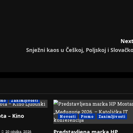
Next
Snježni kaos u Češkoj, Poljskoj i Slovačko
omo
Zanimljivosti
ta – Kino
Novosti
Promo
Zanimljivosti
Predstavljena marka HP
20 ožujka, 2026