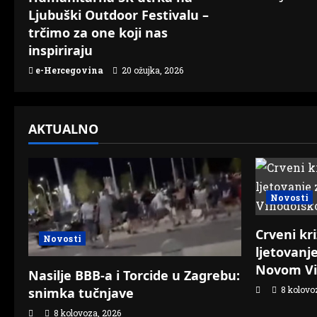
Ljubuški Outdoor Festivalu –
g
trčimo za one koji nas
a
inspiriraju
e-Hercegovina
20 ožujka, 2026
t
i
AKTUALNO
o
n
Novosti
Crveni kr
Novosti
ljetovanj
Novom V
Nasilje BBB-a i Torcide u Zagrebu:
8 kolovo
snimka tučnjave
8 kolovoza, 2026