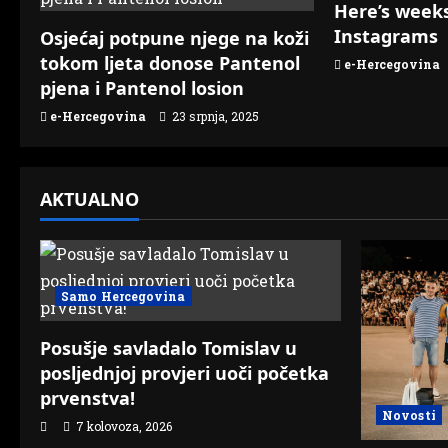
Here’s weeks
i
Instagrams
Osjećaj potpune njege na koži
tokom ljeta donose Pantenol
g
e-Hercegovina
pjena i Pantenol losion
a
e-Hercegovina
23 srpnja, 2025
t
i
AKTUALNO
o
n
Samo Hercegovina
Posušje savladalo Tomislav u
posljednjoj provjeri uoči početka
prvenstva!
Novosti
7 kolovoza, 2026