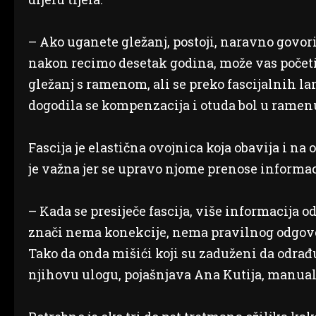
– Ako uganete gležanj, postoji, naravno govori
nakon recimo desetak godina, može vas početi
gležanj s ramenom, ali se preko fascijalnih la
dogodila se kompenzacija i otuda bol u ramen
Fascija je elastična ovojnica koja obavija i n
je važna jer se upravo njome prenose informaci
– Kada se presiječe fascija, više informacija od
znači nema konekcije, nema pravilnog odgovo
Tako da onda mišići koji su zaduženi da odrađ
njihovu ulogu, pojašnjava Ana Kutija, manual