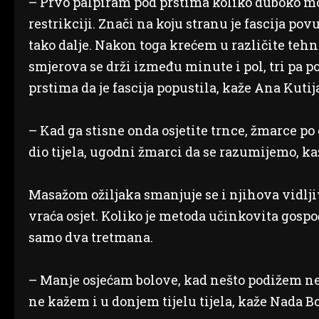
– Prvo palpiram pod prstima koliko duboko mog
restrikciji. Znači na koju stranu je fascija povu
tako dalje. Nakon toga krećem u različite tehn
smjerova se drži između minute i pol, tri pa 
prstima da je fascija popustila, kaže Ana Kuti
– Kad ga stisne onda osjetite trnce, žmarce po 
dio tijela, ugodni žmarci da se razumijemo, k
Masažom ožiljaka smanjuje se i njihova vidljiv
vraća osjet. Koliko je metoda učinkovita gospo
samo dva tretmana.
– Manje osjećam bolove, kad nešto podižem ne 
ne kažem i u donjem tijelu tijela, kaže Nada B