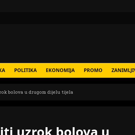
KA
POLITIKA
EKONOMIJA
PROMO
ZANIMLJI
zrok bolova u drugom dijelu tijela
iti uzrok bolova u