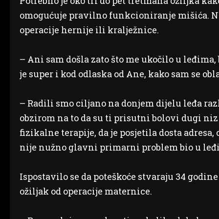
Potrebno je oko tri do pet tretmana ožiljka kako
omogućuje pravilno funkcioniranje mišića. Naj
operacije hernije ili kralježnice.
– Ani sam došla zato što me ukočilo u leđima, bo
je super i kod odlaska od Ane, kako sam se oblač
– Radili smo ciljano na donjem dijelu leđa 
obzirom na to da su ti prisutni bolovi dugi ni
fizikalne terapije, da je posjetila dosta adresa,
nije nužno glavni primarni problem bio u leđ
Ispostavilo se da poteškoće stvaraju 34 godine s
ožiljak od operacije maternice.