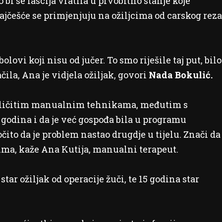
 bi se fascija vratila u prvobitno stanje koje
češće se primjenjuju na ožiljcima od carskog reza
lovi koji nisu od jučer. To smo riješile taj put, bilo
ila, Ana je vidjela ožiljak, govori
Nada Bokulić.
različitim manualnim tehnikama, međutim s
z godina i da je već gospođa bila u programu
 očito da je problem nastao drugdje u tijelu. Znači da
ima, kaže Ana Kutija, manualni terapeut.
tar ožiljak od operacije žuči, te 15 godina star