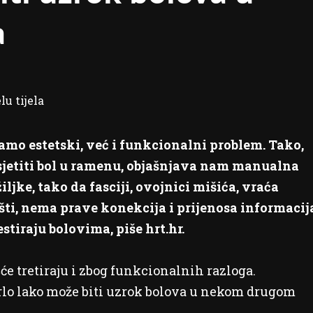
a
samo estetski, već i funkcionalni problem. Tako,
osjetiti bol u ramenu, objašnjava nam manualna
ljke, tako da fasciji, ovojnici mišića, vraća
šti, nema prave konekcija i prijenosa informacij
estiraju bolovima, piše hrt.hr.
šće tretiraju i zbog funkcionalnih razloga.
 vrlo lako može biti uzrok bolova u nekom drugom