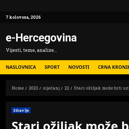
Skip
to
7 kolovoza, 2026
content
e-Hercegovina
Vijesti, teme, analize…
NASLOVNICA
SPORT
NOVOSTI
CRNA KRONI
Home
2023
siječanj
22
Stari ožiljak može biti u
Zdravlje
Stari ožiljak može b