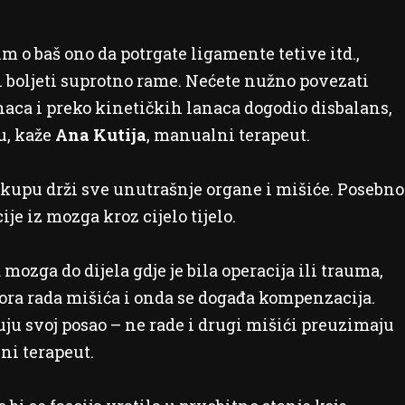
m o baš ono da potrgate ligamente tetive itd.,
 boljeti suprotno rame. Nećete nužno povezati
naca i preko kinetičkih lanaca dogodio disbalans,
u, kaže
Ana Kutija
, manualni terapeut.
a okupu drži sve unutrašnje organe i mišiće. Posebno
je iz mozga kroz cijelo tijelo.
 mozga do dijela gdje je bila operacija ili trauma,
ra rada mišića i onda se događa kompenzacija.
uju svoj posao – ne rade i drugi mišići preuzimaju
ni terapeut.