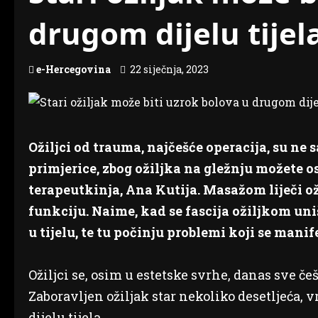
drugom dijelu tijel
e-Hercegovina
22 siječnja, 2023
Ožiljci od trauma, najčešće operacija, su ne 
primjerice, zbog ožiljka na gležnju možete 
terapeutkinja, Ana Kutija. Masažom liječi oži
funkciju. Naime, kad se fascija ožiljkom uni
u tijelu, te tu počinju problemi koji se manif
Ožiljci se, osim u estetske svrhe, danas sve če
Zaboravljen ožiljak star nekoliko desetljeća,
dijelu tijela.