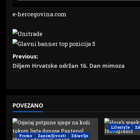
e-hercegovina.com
P
Previous:
Diljem Hrvatske održan 16. Dan mimoza
o
s
t
POVEZANO
n
a
Lifestyle
Zd
v
Promo
Zanimljivosti
Zdravlje