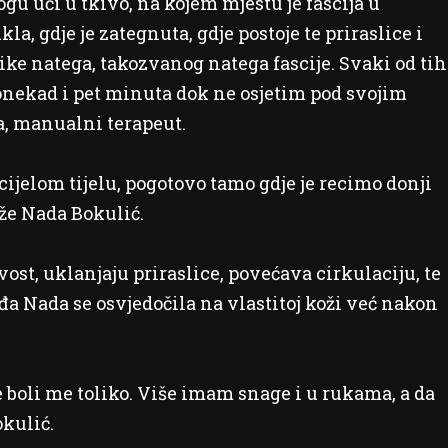
u ući u tkivo, na kojem mjestu je fascija u
kla, gdje je zategnuta, gdje postoje te priraslice i
ike natega, takozvanog natega fascije. Svaki od tih
ponekad i pet minuta dok ne osjetim pod svojim
ja, manualni terapeut.
cijelom tijelu, pogotovo tamo gdje je recimo donji
aže Nada Bokulić.
ost, uklanjaju priraslice, povećava cirkulaciju, te
đa Nada se osvjedočila na vlastitoj koži već nakon
boli me toliko. Više imam snage i u rukama, a da
okulić.