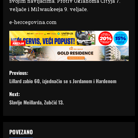
svojim navijačima. Protiv Oklahoma Cityja 7.
veljače i Milwaukeeja 9. veljače.
e-hercegovina.com
P
Previous:
o
Lillard zabio 60, izjednačio se s Jordanom i Hardenom
s
Next:
Slavlje Meillarda, Zubčić 13.
t
n
a
POVEZANO