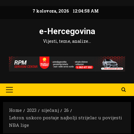
Skip
7 kolovoza, 2026
12:04:59 AM
to
content
e-Hercegovina
Vijesti, teme, analize…
Primary
Menu
Home
2023
siječanj
26
Lebron uskoro postaje najbolji strijelac u povijesti
NBA lige