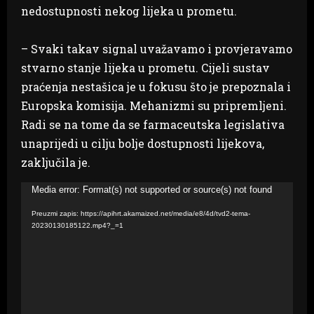
nedostupnosti nekog lijeka u prometu.
– Svaki takav signal uvažavamo i provjeravamo
stvarno stanje lijeka u prometu. Cijeli sustav
praćenja nestašica je u fokusu što je prepoznala i
Europska komisija. Mehanizmi su pripremljeni.
Radi se na tome da se farmaceutska legislativa
unaprijedi u cilju bolje dostupnosti lijekova,
zaključila je.
Reproduktor
Media error: Format(s) not supported or source(s) not found
videozapisa
Preuzmi zapis: https://apihrt.akamaized.net/media/e8/4d/tvd2-tema-
20230130185122.mp4?_=1