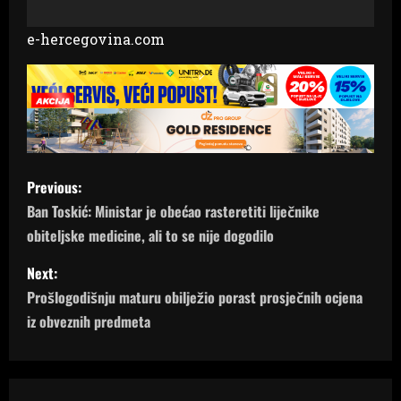
e-hercegovina.com
P
Previous:
o
Ban Toskić: Ministar je obećao rasteretiti liječnike
obiteljske medicine, ali to se nije dogodilo
s
Next:
t
Prošlogodišnju maturu obilježio porast prosječnih ocjena
n
iz obveznih predmeta
a