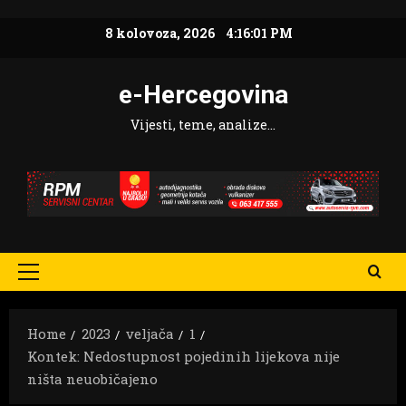
Skip
8 kolovoza, 2026
4:16:02 PM
to
content
e-Hercegovina
Vijesti, teme, analize…
Primary
Menu
Home
2023
veljača
1
Kontek: Nedostupnost pojedinih lijekova nije
ništa neuobičajeno