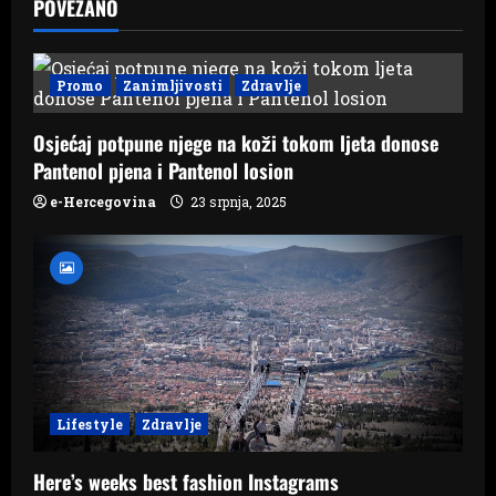
v
POVEZANO
i
g
Promo
Zanimljivosti
Zdravlje
a
Osjećaj potpune njege na koži tokom ljeta donose
Pantenol pjena i Pantenol losion
t
e-Hercegovina
23 srpnja, 2025
i
o
n
Lifestyle
Zdravlje
Here’s weeks best fashion Instagrams