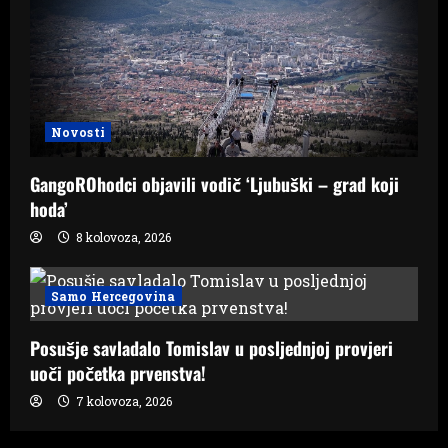
Novosti
GangoROhodci objavili vodič ‘Ljubuški – grad koji
hoda’
8 kolovoza, 2026
Samo Hercegovina
Posušje savladalo Tomislav u posljednjoj provjeri
uoči početka prvenstva!
7 kolovoza, 2026